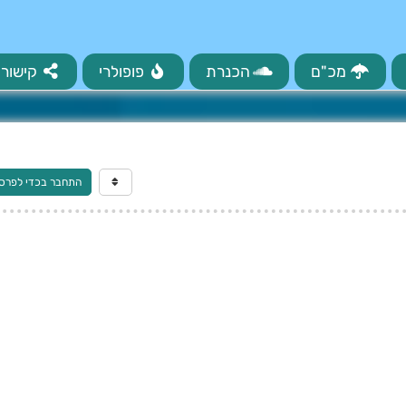
מכ"ם
הכנרת
פופולרי
קישורי
התחבר בכדי לפרס