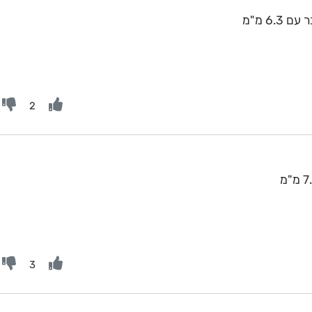
6 מ"מ
2
3