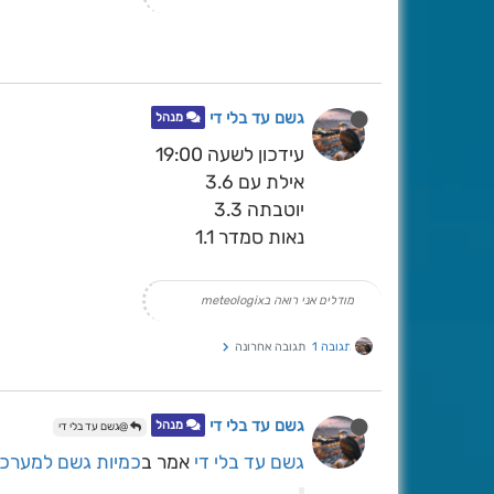
גשם עד בלי די
מנהל
עידכון לשעה 19:00
אילת עם 3.6
יוטבתה 3.3
נאות סמדר 1.1
מודלים אני רואה בmeteologix
תגובה 1
תגובה אחרונה
גשם עד בלי די
מנהל
@גשם עד בלי די
גשם עד בלי די
אמר ב
כמיות גשם למערכת -26/11