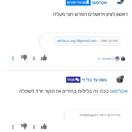
אקלימוס
🖥️מערכת הפורום
ראשון לציון וירושלים הפרש חצי מעלה
מערכת האתר -
aklimus.org.il@gmail.com
2
2 תגובות
גשם עד בלי די
מנהל
אקלימוס
ככה זה בלילות בהירים אז הקור יורד לשפלה
מודלים אני רואה בmeteologix
2