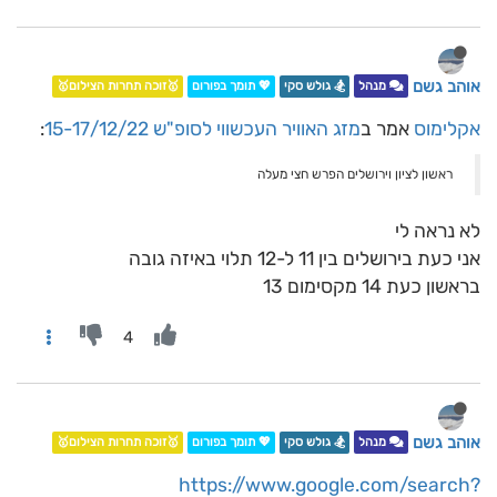
אוהב גשם
מנהל
🏂 גולש סקי
💖 תומך בפורום
🥇זוכה תחרות הצילום🥇
אקלימוס
אמר ב
מזג האוויר העכשווי לסופ"ש 15-17/12/22
:
ראשון לציון וירושלים הפרש חצי מעלה
לא נראה לי
אני כעת בירושלים בין 11 ל-12 תלוי באיזה גובה
בראשון כעת 14 מקסימום 13
4
אוהב גשם
מנהל
🏂 גולש סקי
💖 תומך בפורום
🥇זוכה תחרות הצילום🥇
https://www.google.com/search?