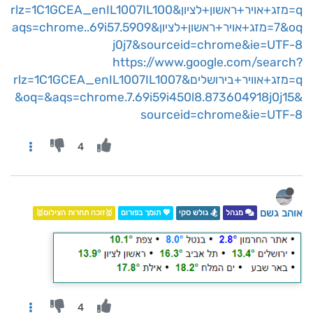
q=מזג+אויר+ראשון+לציון&rlz=1C1GCEA_enIL1007IL100
7&oq=מזג+אויר+ראשון+לציון&aqs=chrome..69i57.5909
j0j7&sourceid=chrome&ie=UTF-8
https://www.google.com/search?
q=מזג+אוויר+בירושלים&rlz=1C1GCEA_enIL1007IL1007
&oq=&aqs=chrome.7.69i59i450l8.873604918j0j15&
sourceid=chrome&ie=UTF-8
4
אוהב גשם
מנהל
🏂 גולש סקי
💖 תומך בפורום
🥇זוכה תחרות הצילום🥇
4