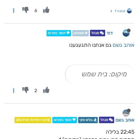
6
תגובה 1
דוד
מנהל
❄️ משקיען
💖 תומך בפורום
אוהב גשם
גם אנחנו התגעגענו
מיקום: בית שמש
2
אוהב גשם
מנהל
🏂 גולש סקי
💖 תומך בפורום
🥇זוכה תחרות הצילום🥇
22:45 בלילה