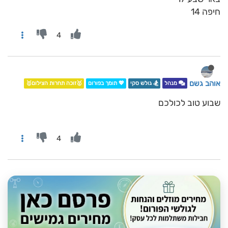
חיפה 14
4
אוהב גשם
מנהל
🏂 גולש סקי
💖 תומך בפורום
🥇זוכה תחרות הצילום🥇
שבוע טוב לכולכם
4