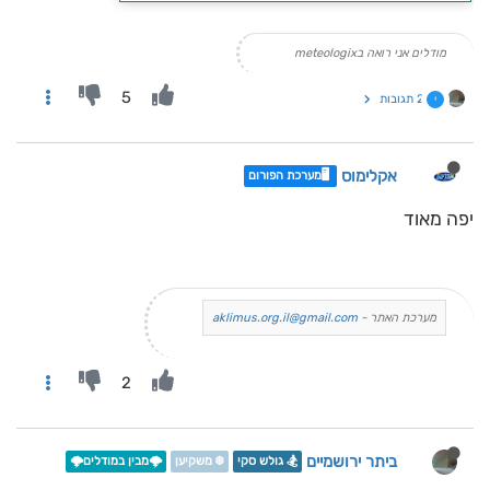
מודלים אני רואה בmeteologix
5
2 תגובות
י
אקלימוס
🖥️מערכת הפורום
יפה מאוד
מערכת האתר -
aklimus.org.il@gmail.com
2
ביתר ירושמיים
🏂 גולש סקי
❄️ משקיען
🌩️מבין במודלים🌩️