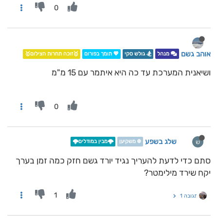
0
אוהב גשם
מנהל
🏂 גולש סקי
💖 תומך בפורום
🥇זוכה תחרות הצילום🥇
ושיאנית המערכת עד כה היא איתמר עם 15 מ"מ
0
שלג בשפע
ש
❄️ משקיען
🌩️מבין במודלים🌩️
סתם כדי לדעת להעריך נגיד יורד גשם חזק כמה זמן בערך
יקח שירד מילימטר?
1
תגובה 1