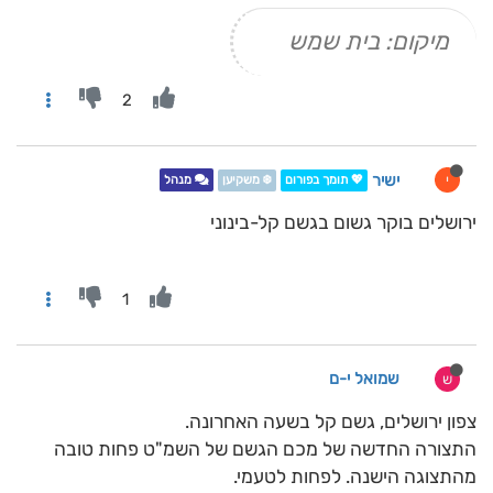
מיקום: בית שמש
2
ישיר
י
💖 תומך בפורום
❄️ משקיען
מנהל
ירושלים בוקר גשום בגשם קל-בינוני
1
שמואל י-ם
ש
צפון ירושלים, גשם קל בשעה האחרונה.
התצורה החדשה של מכם הגשם של השמ"ט פחות טובה
מהתצוגה הישנה. לפחות לטעמי.