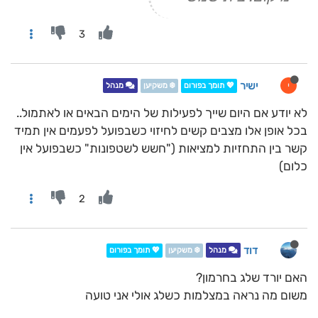
3
ישיר
י
💖 תומך בפורום
❄️ משקיען
מנהל
לא יודע אם היום שייך לפעילות של הימים הבאים או לאתמול..
בכל אופן אלו מצבים קשים לחיזוי כשבפועל לפעמים אין תמיד
קשר בין התחזיות למציאות ("חשש לשטפונות" כשבפועל אין
כלום)
2
דוד
מנהל
❄️ משקיען
💖 תומך בפורום
האם יורד שלג בחרמון?
משום מה נראה במצלמות כשלג אולי אני טועה