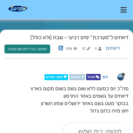
דיווחים ל"מערכת" ימים רביעי - שבת (ולא כולל)
דיווחים
938
13
9
התחבר בכדי לפרסם תגובה
דוד
מנהל
❄️ משקיען
💖 תומך בפורום
סה"כ יום כמעט ללא שום גשם בשום מקום בארץ
דיווחים על גשמים באזור החרמון
בבוקר מעט גשם באזור ירושלים וצפון השרון
חוץ מזה כלום גדול
מיקום: בית שמש