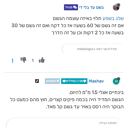
גשם עד בלי די
מנהל
שלג בשפע
תלוי באיזה עוצמה הגשם
אם זה גשם של 60 בשעה אז כל דקה ואם זה גשם של 30
בשעה אז כל 2 דקות וכן על זה הדרך
מודלים אני רואה בmeteologix
1
Mashav
M
🌩️מבין במודלים🌩️
❄️ משקיען
בינתיים אצלי 1.5 מ"מ להיום.
הגשם המדיד היה בכמה פיקים קצרים, חוץ מהם כמעט כל
הבוקר היה רסס באויר עד גשם קל מאד.
התחנה בגילה