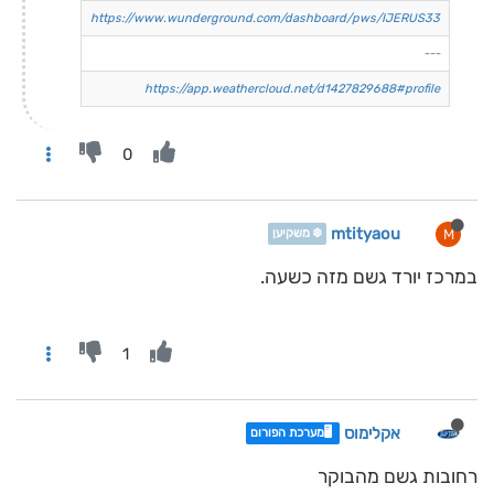
https://www.wunderground.com/dashboard/pws/IJERUS33
---
https://app.weathercloud.net/d1427829688#profile
0
mtityaou
M
❄️ משקיען
במרכז יורד גשם מזה כשעה.
1
אקלימוס
🖥️מערכת הפורום
רחובות גשם מהבוקר