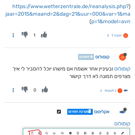
https://www.wetterzentrale.de/reanalysis.php?
(
jaar=2015&maand=2&dag=21&uur=000&var=1&ma
)
p=1&model=avn
1
תגובה 1
ק
קומולוס
ק
❄️ משקיען
קומולוס
ובעיניין אחר אשמח אם מישהו יוכל להסביר לי איך
מצרפים תמונה לא דרך קישור
0
2 תגובות
י
אקלימוס
🖥️מערכת הפורום
קומולוס