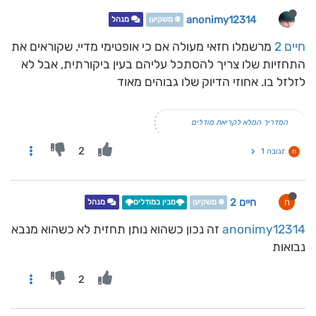
anonimy12314
❄️ משקיען
מנהל
חיים 2
מרשמלו חזאי מעולה אם כי אופטימי מדיי. שקוראים את
התחזיות שלו צריך להסתכל עליהם בעין ביקורתית, אבל לא
לזלזל בו. אחוזי הדיוק שלו גבוהים מאוד
המדריך המלא לקריאת מודלים
2
תגובה 1
ח
חיים 2
ח
❄️ משקיען
🌩️מבין במודלים🌩️
מנהל
anonimy12314
זה נכון כשהוא נותן תחזית לא כשהוא מנבא
נבואות
2