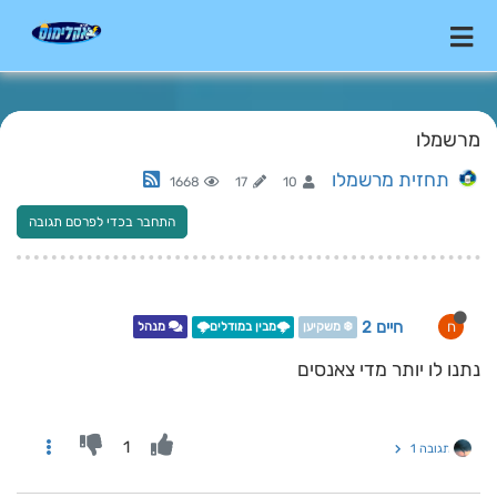
מרשמלו
תחזית מרשמלו
1668
17
10
התחבר בכדי לפרסם תגובה
חיים 2
ח
❄️ משקיען
🌩️מבין במודלים🌩️
מנהל
נתנו לו יותר מדי צאנסים
1
תגובה 1