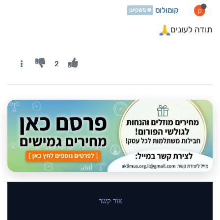
קומולוס
ק
❄️ משקיען
תודה לעונים
2
צור קשר