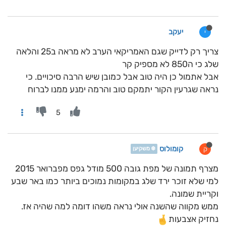
יעקב
י
צריך רק לדייק שגם האמריקאי הערב לא מראה ב25 והלאה
שלג כי ה850 לא מספיק קר
אבל אתמול כן היה טוב אבל כמובן שיש הרבה סיכויים. כי
נראה שגרעין הקור יתמקם טוב והרמה ימנע ממנו לברוח
5
קומולוס
ק
❄️ משקיען
מצרף תמונה של מפת גובה 500 מודל גפס מפברואר 2015
למי שלא זוכר ירד שלג במקומות נמוכים ביותר כמו באר שבע
וקריית שמונה.
ממש מקווה שהשנה אולי נראה משהו דומה למה שהיה אז.
נחזיק אצבעות