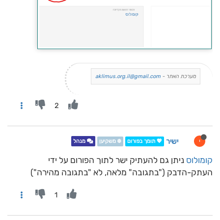
מערכת האתר -
aklimus.org.il@gmail.com
2
ישיר
י
💖 תומך בפורום
❄️ משקיען
מנהל
קומולוס
ניתן גם להעתיק ישר לתוך הפורום על ידי
העתק-הדבק ("בתגובה" מלאה, לא "בתגובה מהירה")
1