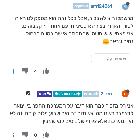
am124361
❄️ משקיען
מרשמלו הוא לא נביא, אבל בכל זאת הוא מספק לנו ראיה
לטווח הארוך בצורה אופטימית, עם אחוזי דיוק גבוהים.
אני מאמין שיש משהו שמתפתח אי שם בטווח הרחוק..
נחיה ונראה
פרגנו בלייק :)
4
חיים 2
ח
❄️ משקיען
🌩️מבין במודלים🌩️
מנהל
אני רק מזכיר כמה הוא דיבר על המערכת התפר בין ינואר
לדצמבר ראינו מה יצא מזה זה היה שבוע פלוס קודם וזה לא
היה מערכת אלא צירוף של ניסים למי שמבין
0