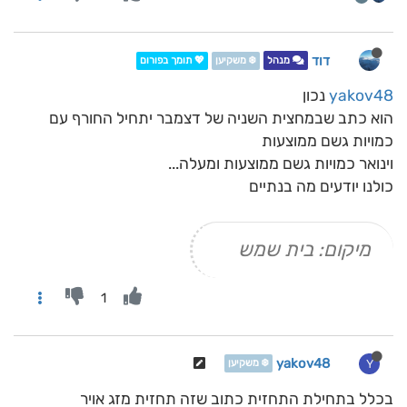
דוד
מנהל
❄️ משקיען
💖 תומך בפורום
yakov48
נכון
הוא כתב שבמחצית השניה של דצמבר יתחיל החורף עם
כמויות גשם ממוצעות
וינואר כמויות גשם ממוצעות ומעלה...
כולנו יודעים מה בנתיים
מיקום: בית שמש
1
yakov48
Y
❄️ משקיען
בכלל בתחילת התחזית כתוב שזה תחזית מזג אויר