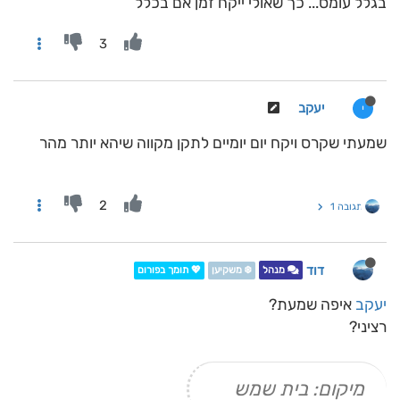
בגלל עומס... כך שאולי ייקח זמן אם בכלל
3
יעקב
י
שמעתי שקרס ויקח יום יומיים לתקן מקווה שיהא יותר מהר
2
תגובה 1
דוד
מנהל
❄️ משקיען
💖 תומך בפורום
יעקב
איפה שמעת?
רציני?
מיקום: בית שמש