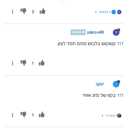
2
2 תגובות
Y
י
yakov48
Y
❄️ משקיען
דוד
קשקוש בלבוש סתם חמד לצון.
1
יעקב
י
דוד
בקוו של מזג אוויר
1
תגובה 1