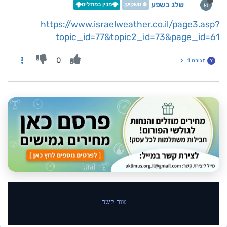
שלג בשפע
ש
❄️ משקיען
🌩️מבין במודלים🌩️
https://www.israelweather.co.il/page3.asp?
topic_id=77&topic2_id=73&page_id=61
0
תגובה 1
Y
צור קשר