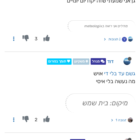
גן אני שמעתי שזה יקח יום יומיים
מודלים אני רואה בmeteologix
3
2 תגובות
Y
דוד
מנהל
❄️ משקיען
💖 תומך בפורום
גשם עד בלי די
אויש
מה נעשה בלי איסי
מיקום: בית שמש
2
תגובה 1