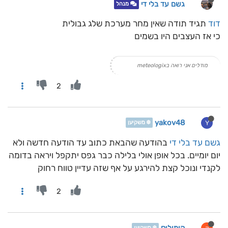
גשם עד בלי די
מנהל
דוד
תגיד תודה שאין מחר מערכת שלג גבולית
כי אז העצבים היו בשמים
מודלים אני רואה בmeteologix
2
yakov48
Y
❄️ משקיען
גשם עד בלי די
בהודעה שהבאת כתוב עד הודעה חדשה ולא
יום יומיים. בכל אופן אולי בלילה כבר גפס יתקפל ויראה בדומה
לקנדי ונוכל קצת להירגע על אף שזה עדיין טווח רחוק
2
❄️ משקיען