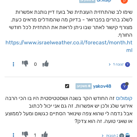
קומולוס
ק
שימו לב שהתחזית העונתית של בועז דיין נותנת אפשרות
לשלג בהרים בפברואר - בדיוק מה שהמודלים מראים כעת.
מצורף קישור לאתר שבו ניתן לראות את התחזית לכל חודשי
החורף.
https://www.israelweather.co.il/forecast/month.ht
ml
0
תגובה 1
Y
yakov48
Y
❄️ משקיען
קומולוס
זה החודש הקר בשנה ושסטטיסטית היו בו הכי הרבה
אירועי שלג ולכן יש אפשרות. זה גם אני יכול לכתוב
אבל נדמה לי שהוא צפה שינואר הסתיים כגשום ומעל לממוצע
או שאני טועה. זה הוא צדק?
1
2 תגובות
ש