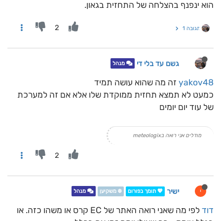
הוא ינפנף בהצלחה של התחזית בגאון.
2
תגובה 1
גשם עד בלי די
מנהל
yakov48
זה מה שהוא עושה תמיד
כמעט לא תמצא תחזית ממוקדת שלו אלא אם זה למערכת
של עוד יום יומים
מודלים אני רואה בmeteologix
2
ישיר
י
💖 תומך בפורום
❄️ משקיען
מנהל
דוד
לפי מה שאני רואה האתר של EC קרס או משהו כזה. או