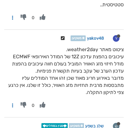
סטטיסטית..
0
yakov48
Y
❄️ משקיען
ציטוט מאתר weather2day.
עיכובים בהפצת עדכון 12Z של המודל האירופאי ECMWF
מודל חיזוי מזג האוויר המוביל בעולם חווה עיכובים בהפצת
עדכון הערב של עקב בעיות תקשורת פנימיות.
מדובר באירוע חריג מאוד שכן זהו אחד המודלים עליו
מתבססות מרבית תחזיות מזג האוויר, כולל זו שלנו. אין כרגע
צפי לתיקון התקלה.
0
שלג בשפע
ש
❄️ משקיען
🌩️מבין במודלים🌩️