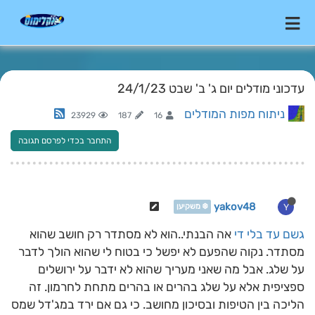
עדכוני מודלים יום ג' ב' שבט 24/1/23
ניתוח מפות המודלים
23929
187
16
התחבר בכדי לפרסם תגובה
yakov48
Y
❄️ משקיען
גשם עד בלי די
אה הבנתי..הוא לא מסתדר רק חושב שהוא
מסתדר. נקוה שהפעם לא יפשל כי בטוח לי שהוא הולך לדבר
על שלג. אבל מה שאני מעריך שהוא לא ידבר על ירושלים
ספציפית אלא על שלג בהרים או בהרים מתחת לחרמון. זה
הליכה בין הטיפות ובסיכון מחושב. כי גם אם ירד במג'דל שמס