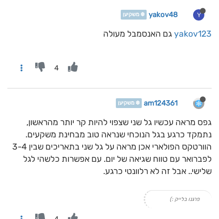
yakov48
Y
❄️ משקיען
yakov123
גם האנסמבל מעולה
4
am124361
❄️ משקיען
גפס מראה עכשיו גל שני שצפוי להיות קר יותר מהראשון,
נתמקד כרגע בגל הנוכחי שנראה טוב מבחינת משקעים.
הוורטקס הפולארי אכן מראה על גל שני בתאריכים שבין 3-4
לפברואר עם טווח שגיאה של יום. עם אפשרות כלשהי לגל
שלישי.. אבל זה לא רלוונטי כרגע.
פרגנו בלייק :)