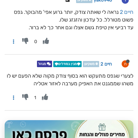
yakov48
Y
חיים 2
נראה לי שאתה צודק, יותר גרוע אפי' מהבוקר. גפס
פשוט מטורלל. כל עדכון והזגזג שלו.
עד רביעי אין טיפת גשם אצלו וגם אחר כך לא ברור.
0
חיים 2
ח
❄️ משקיען
🌩️מבין במודלים🌩️
מנהל
לצערי שגפס מתעקש הוא בסוף צודק מקוה שלא הפעם יש לו
משהו שממגנט את האפיק מערבה לאזור אטליה
1