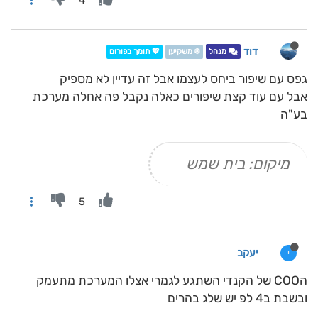
4
דוד
מנהל
❄️ משקיען
💖 תומך בפורום
גפס עם שיפור ביחס לעצמו אבל זה עדיין לא מספיק
אבל עם עוד קצת שיפורים כאלה נקבל פה אחלה מערכת
בע"ה
מיקום: בית שמש
5
יעקב
י
הCOO של הקנדי השתגע לגמרי אצלו המערכת מתעמק
ובשבת ב4 לפ יש שלג בהרים