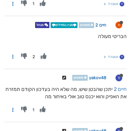
1
תגובה 1
Y
חיים 2
ח
❄️ משקיען
🌩️מבין במודלים🌩️
מנהל
הבריטי מעולה
2
תגובה 1
Y
yakov48
Y
❄️ משקיען
חיים 2
יתכן שהבטן שיש, מה שלא היה בעדכון הקודם תמזרח
את האפיק והוא יכנס טוב אולי באיחור מה
1
❄️ משקיען