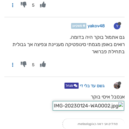
5
yakov48
Y
❄️ משקיען
גם אתמול בוקר היה בדומה.
רואים באופן מגמתי סינופטיקה מעניינת ונפיצה אך גבולית
בתחילת פברואר
5
גשם עד בלי די
מנהל
אנסבל איסי בוקר
מודלים אני רואה בmeteologix