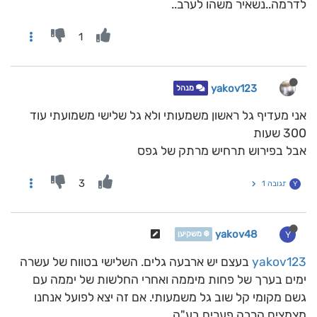
לדרמה..נשאיר משהו לערב..
1
yakov123
מנהל
אני מעדיף גל ראשון משמעותי ולא גל שלישי משמועתי עוד
300 שעות
אבל בפירוש תרחיש מרתק של גפס
3
תגובה 1
Y
yakov48
Y
❄️ משקיען
yakov123
בעצם יש ארבעה גלים. השלישי בטווח של עשרה
ימים בערך של פחות מיממה ואחרי החלשות של יממה עם
גשם מקומי קל שוב גל משמעותי. אם זה יצא לפועל אנחנו
מצמצים הרבה פערים בע"ה