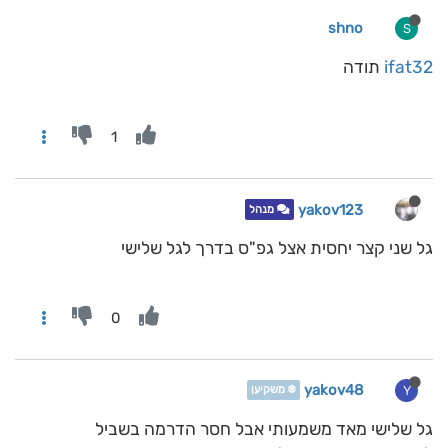
shno
S
ifat32
תודה
1
yakov123
מנהל
גל שני קצר יחסית אצל גפ"ס בדרך לגל שלישי
0
yakov48
Y
❄️ משקיען
גל שלישי מאד משמעותי אבל חסר הדרמה בשביל