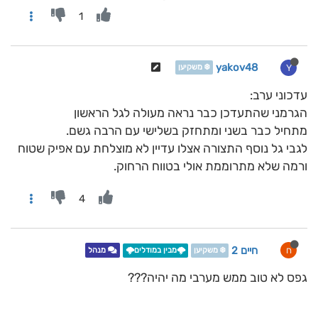
1
yakov48
Y
❄️ משקיען
עדכוני ערב:
הגרמני שהתעדכן כבר נראה מעולה לגל הראשון
מתחיל כבר בשני ומתחזק בשלישי עם הרבה גשם.
לגבי גל נוסף התצורה אצלו עדיין לא מוצלחת עם אפיק שטוח
ורמה שלא מתרוממת אולי בטווח הרחוק.
4
חיים 2
ח
❄️ משקיען
🌩️מבין במודלים🌩️
מנהל
גפס לא טוב ממש מערבי מה יהיה???