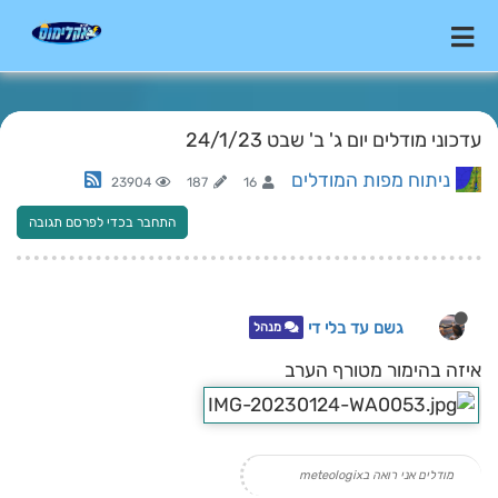
עדכוני מודלים יום ג' ב' שבט 24/1/23
ניתוח מפות המודלים
23904
187
16
התחבר בכדי לפרסם תגובה
גשם עד בלי די
מנהל
איזה בהימור מטורף הערב
מודלים אני רואה בmeteologix