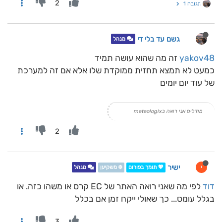
2
תגובה 1
גשם עד בלי די
מנהל
yakov48
זה מה שהוא עושה תמיד
כמעט לא תמצא תחזית ממוקדת שלו אלא אם זה למערכת
של עוד יום יומים
מודלים אני רואה בmeteologix
2
ישיר
י
💖 תומך בפורום
❄️ משקיען
מנהל
דוד
לפי מה שאני רואה האתר של EC קרס או משהו כזה. או
בגלל עומס... כך שאולי ייקח זמן אם בכלל
3