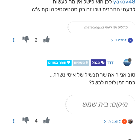
yakov48
לכן הוא פישל אין מה לעשות
לדעתי התחזית שלו זה רק סטטיסטיקה וקת cfs
מודלים אני רואה בmeteologix
2
תגובה 1
Y
דוד
מנהל
❄️ משקיען
💖 תומך בפורום
טוב אני רואה שהתבשיל של איסי נשרף...
כמה זמן לוקח לבשל?
מיקום: בית שמש
4
2 תגובות
י