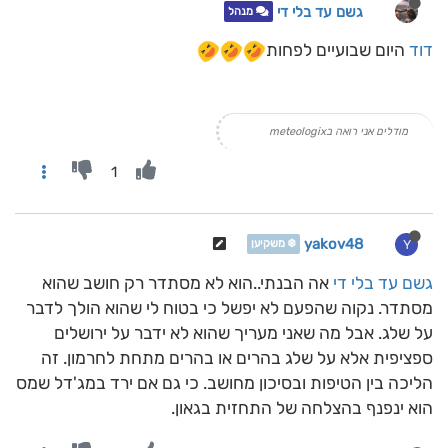
גשם עד בלי די
מנהל
דוד
היום שבועיים לפחות
מודלים אני רואה בmeteologix
1
yakov48
Y
❄️ משקיען
גשם עד בלי די
אה הבנתי..הוא לא מסתדר רק חושב שהוא
מסתדר. נקוה שהפעם לא יפשל כי בטוח לי שהוא הולך לדבר
על שלג. אבל מה שאני מעריך שהוא לא ידבר על ירושלים
ספציפית אלא על שלג בהרים או בהרים מתחת לחרמון. זה
הליכה בין הטיפות ובסיכון מחושב. כי גם אם ירד במג'דל שמס
הוא ינפנף בהצלחה של התחזית בגאון.