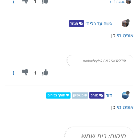
1
תגובה 1
גשם עד בלי די
מנהל
אופטימי
כן
מודלים אני רואה בmeteologix
1
דוד
מנהל
❄️ משקיען
💖 תומך בפורום
אופטימי
כן
מיקום: בית שמש