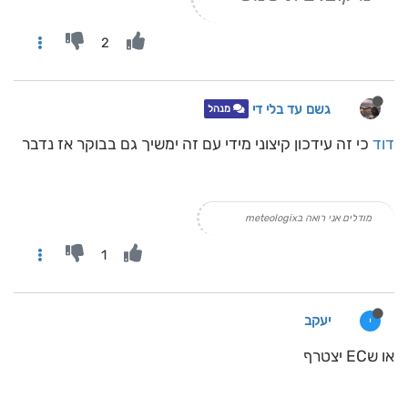
2
גשם עד בלי די
מנהל
דוד
כי זה עידכון קיצוני מידי עם זה ימשיך גם בבוקר אז נדבר
מודלים אני רואה בmeteologix
1
יעקב
י
או שEC יצטרף