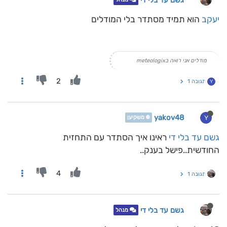
גשם עד בלי די
יעקב
הוא תמיד מסתדר בלי המודלים
מודלים אני רואה בmeteologix
2
תגובה 1
Y
yakov48
Y
❄️ משקיען
גשם עד בלי די
ראינו איך הסתדר עם התחזית
החודשית..פישל בענק..
4
תגובה 1
גשם עד בלי די
מנהל