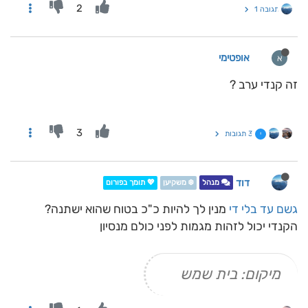
2
תגובה 1
אופטימי
א
זה קנדי ערב ?
3
3 תגובות
י
דוד
מנהל
❄️ משקיען
💖 תומך בפורום
גשם עד בלי די
מנין לך להיות כ"כ בטוח שהוא ישתנה?
הקנדי יכול לזהות מגמות לפני כולם מנסיון
מיקום: בית שמש