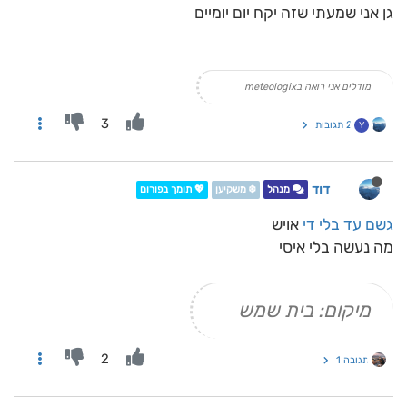
גן אני שמעתי שזה יקח יום יומיים
מודלים אני רואה בmeteologix
3
2 תגובות
Y
דוד
מנהל
❄️ משקיען
💖 תומך בפורום
גשם עד בלי די
אויש
מה נעשה בלי איסי
מיקום: בית שמש
2
תגובה 1