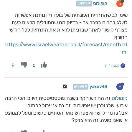
קומולוס
ק
❄️ משקיען
שימו לב שהתחזית העונתית של בועז דיין נותנת אפשרות
לשלג בהרים בפברואר - בדיוק מה שהמודלים מראים כעת.
מצורף קישור לאתר שבו ניתן לראות את התחזית לכל חודשי
החורף.
https://www.israelweather.co.il/forecast/month.ht
ml
0
תגובה 1
Y
yakov48
Y
❄️ משקיען
קומולוס
זה החודש הקר בשנה ושסטטיסטית היו בו הכי הרבה
אירועי שלג ולכן יש אפשרות. זה גם אני יכול לכתוב
אבל נדמה לי שהוא צפה שינואר הסתיים כגשום ומעל לממוצע
או שאני טועה. זה הוא צדק?