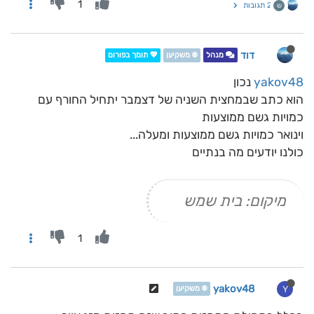
1
2 תגובות
ש
דוד
מנהל
❄️ משקיען
💖 תומך בפורום
yakov48
נכון
הוא כתב שבמחצית השניה של דצמבר יתחיל החורף עם
כמויות גשם ממוצעות
וינואר כמויות גשם ממוצעות ומעלה...
כולנו יודעים מה בנתיים
מיקום: בית שמש
1
yakov48
Y
❄️ משקיען