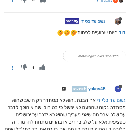
4
2 תגובות
י
גשם עד בלי די
מנהל
דוד
היום שבועיים לפחות
מודלים אני רואה בmeteologix
1
yakov48
Y
❄️ משקיען
גשם עד בלי די
אה הבנתי..הוא לא מסתדר רק חושב שהוא
מסתדר. נקוה שהפעם לא יפשל כי בטוח לי שהוא הולך לדבר
על שלג. אבל מה שאני מעריך שהוא לא ידבר על ירושלים
ספציפית אלא על שלג בהרים או בהרים מתחת לחרמון. זה
הליכה בין הטיפות ובסיכון מחושב. כי גם אם ירד במג'דל שמס