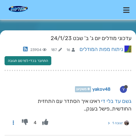
עדכוני מודלים יום ג' ב' שבט 24/1/23
ניתוח מפות המודלים
23904
187
16
התחבר בכדי לפרסם תגובה
yakov48
Y
❄️ משקיען
גשם עד בלי די
ראינו איך הסתדר עם התחזית
החודשית..פישל בענק..
4
תגובה 1