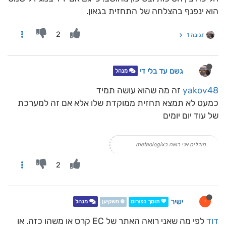
הוא ינפנף בהצלחה של התחזית בגאון.
2
תגובה 1
גשם עד בלי די
מנהל
yakov48
זה מה שהוא עושה תמיד
כמעט לא תמצא תחזית ממוקדת שלו אלא אם זה למערכת
של עוד יום יומים
מודלים אני רואה בmeteologix
2
ישיר
י
💖 תומך בפורום
❄️ משקיען
מנהל
דוד
לפי מה שאני רואה האתר של EC קרס או משהו כזה. או