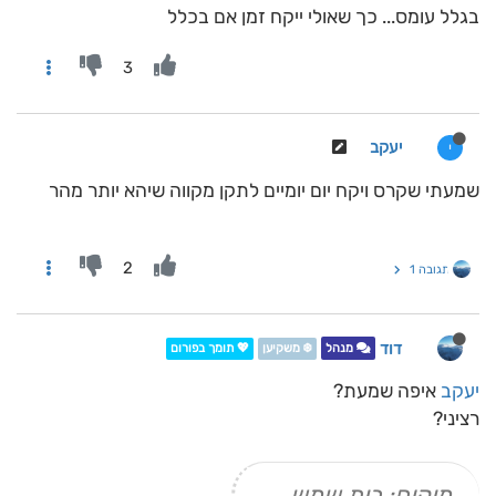
בגלל עומס... כך שאולי ייקח זמן אם בכלל
3
יעקב
י
שמעתי שקרס ויקח יום יומיים לתקן מקווה שיהא יותר מהר
2
תגובה 1
דוד
מנהל
❄️ משקיען
💖 תומך בפורום
יעקב
איפה שמעת?
רציני?
מיקום: בית שמש