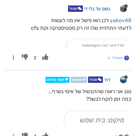
גשם עד בלי די
מנהל
yakov48
לכן הוא פישל אין מה לעשות
לדעתי התחזית שלו זה רק סטטיסטיקה וקת cfs
מודלים אני רואה בmeteologix
2
תגובה 1
Y
דוד
מנהל
❄️ משקיען
💖 תומך בפורום
טוב אני רואה שהתבשיל של איסי נשרף...
כמה זמן לוקח לבשל?
מיקום: בית שמש