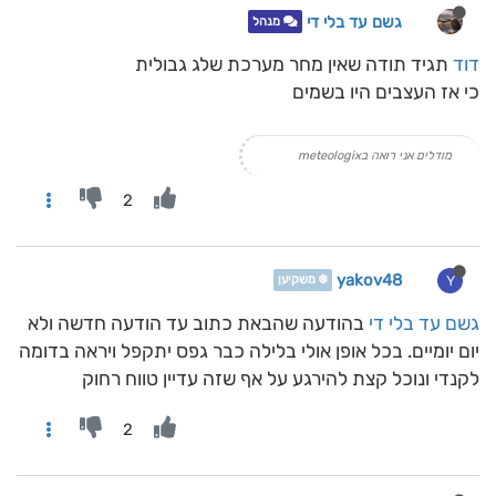
גשם עד בלי די
מנהל
דוד
תגיד תודה שאין מחר מערכת שלג גבולית
כי אז העצבים היו בשמים
מודלים אני רואה בmeteologix
2
yakov48
Y
❄️ משקיען
גשם עד בלי די
בהודעה שהבאת כתוב עד הודעה חדשה ולא
יום יומיים. בכל אופן אולי בלילה כבר גפס יתקפל ויראה בדומה
לקנדי ונוכל קצת להירגע על אף שזה עדיין טווח רחוק
2