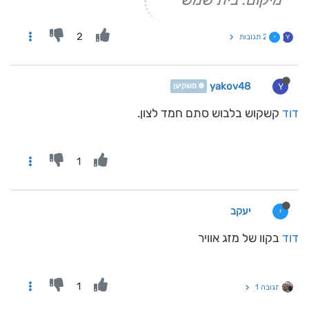
2
2 תגובות
Y
י
yakov48
Y
❄️ משקיען
דוד
קשקוש בלבוש סתם חמד לצון.
1
יעקב
י
דוד
בקוו של מזג אוויר
1
תגובה 1