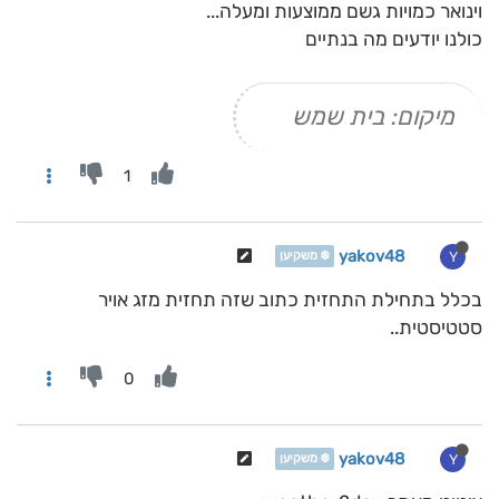
וינואר כמויות גשם ממוצעות ומעלה...
כולנו יודעים מה בנתיים
מיקום: בית שמש
1
yakov48
Y
❄️ משקיען
בכלל בתחילת התחזית כתוב שזה תחזית מזג אויר
סטטיסטית..
0
yakov48
Y
❄️ משקיען