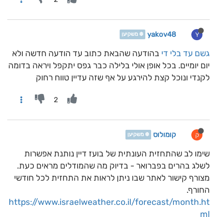
yakov48
Y
❄️ משקיען
גשם עד בלי די
בהודעה שהבאת כתוב עד הודעה חדשה ולא
יום יומיים. בכל אופן אולי בלילה כבר גפס יתקפל ויראה בדומה
לקנדי ונוכל קצת להירגע על אף שזה עדיין טווח רחוק
2
קומולוס
ק
❄️ משקיען
שימו לב שהתחזית העונתית של בועז דיין נותנת אפשרות
לשלג בהרים בפברואר - בדיוק מה שהמודלים מראים כעת.
מצורף קישור לאתר שבו ניתן לראות את התחזית לכל חודשי
החורף.
https://www.israelweather.co.il/forecast/month.ht
ml