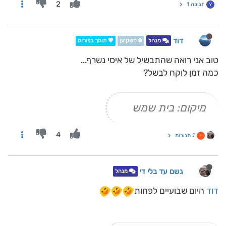
2
תגובה 1
Y
דוד
מנהל
❄️ משקיען
💖 תומך בפורום
טוב אני רואה שהתבשיל של איסי נשרף...
כמה זמן לוקח לבשל?
מיקום: בית שמש
4
2 תגובות
י
גשם עד בלי די
מנהל
דוד
היום שבועיים לפחות