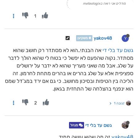
מודלים אני רואה בmeteologix
1
yakov48
Y
❄️ משקיען
גשם עד בלי די
אה הבנתי..הוא לא מסתדר רק חושב שהוא
מסתדר. נקוה שהפעם לא יפשל כי בטוח לי שהוא הולך לדבר
על שלג. אבל מה שאני מעריך שהוא לא ידבר על ירושלים
ספציפית אלא על שלג בהרים או בהרים מתחת לחרמון. זה
הליכה בין הטיפות ובסיכון מחושב. כי גם אם ירד במג'דל שמס
הוא ינפנף בהצלחה של התחזית בגאון.
2
תגובה 1
גשם עד בלי די
מנהל
yakov48
זה מה שהוא עושה תמיד