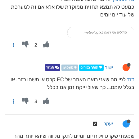
כמעט לא תמצא תחזית ממוקדת שלו אלא אם זה למערכת
של עוד יום יומים
מודלים אני רואה בmeteologix
2
ישיר
י
💖 תומך בפורום
❄️ משקיען
מנהל
דוד
לפי מה שאני רואה האתר של EC קרס או משהו כזה. או
בגלל עומס... כך שאולי ייקח זמן אם בכלל
3
יעקב
י
שמעתי שקרס ויקח יום יומיים לתקן מקווה שיהא יותר מהר