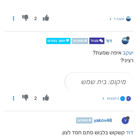
2
תגובה 1
דוד
מנהל
❄️ משקיען
💖 תומך בפורום
יעקב
איפה שמעת?
רציני?
מיקום: בית שמש
2
2 תגובות
Y
י
yakov48
Y
❄️ משקיען
דוד
קשקוש בלבוש סתם חמד לצון.