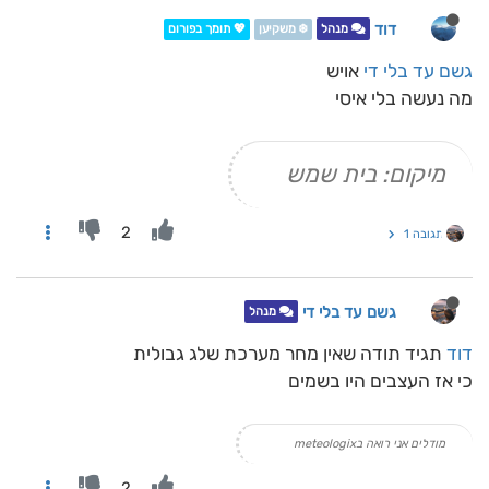
דוד
מנהל
❄️ משקיען
💖 תומך בפורום
גשם עד בלי די
אויש
מה נעשה בלי איסי
מיקום: בית שמש
2
תגובה 1
גשם עד בלי די
מנהל
דוד
תגיד תודה שאין מחר מערכת שלג גבולית
כי אז העצבים היו בשמים
מודלים אני רואה בmeteologix
2