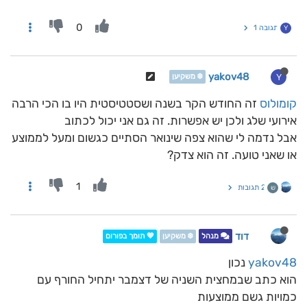
0
תגובה 1
Y
yakov48
Y
❄️ משקיען
קומולוס
זה החודש הקר בשנה ושסטטיסטית היו בו הכי הרבה
אירועי שלג ולכן יש אפשרות. זה גם אני יכול לכתוב
אבל נדמה לי שהוא צפה שינואר הסתיים כגשום ומעל לממוצע
או שאני טועה. זה הוא צדק?
1
2 תגובות
ש
דוד
מנהל
❄️ משקיען
💖 תומך בפורום
yakov48
נכון
הוא כתב שבמחצית השניה של דצמבר יתחיל החורף עם
כמויות גשם ממוצעות