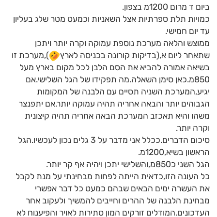
ביום ד מרום 1200מ בצפון.
כמויות תלת ספרתיות אצל השאניות וכמעט מטר שלג בעליון
עד יום חמישי.
ממוצש והלאה מערכת נוספת עמוקה וקרה יותר ויתכן
שתאחר ליום א,(בדיקות קורונה בכניסה לארץ
),מערכת זו
בשיאה אמורה להביא את הסם הלבן לכל מקום בארץ מעל
850מ.כאן סימן השאלה.מה תפקידו של הגל השלישי.אם
יגיע,המערכת השניה תסיים עם הלבנה של המקומות
הגבוהים יותר והבאה אחריה תהיה עמוקה יותר.אם יתפנצר
משהו והיא תאכזב המערכת הבאה אחריה תהיה קיצונית
וקרה יותר.
סיכום הדברים.ככלל אני מדבר על 3 גלים נכון לעכשיו.הגל
הראשון בשיא,1200מ.
הגל השני כ850מ,והשלישי יתכן ויהיה אף קר יותר.
כל העונה הזו,כדאית הייתה לפחות מבחינתי על מנת לקבל
את העשרה ימים הבאים שבהם כמעט כל דבר אפשרי
מבחינת הלבנה של ההרים וחייבים להמשיך ולעקוב אחר
העדכונים.המודלים זורקים המון סתירות לאויר והפיענוח לא