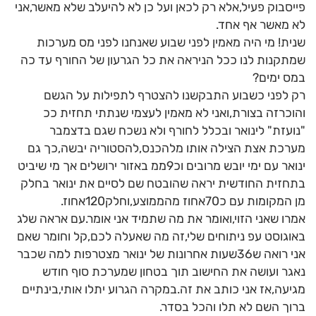
פייסבוק פעיל,אלא רק לכאן ועל כן לא להיעלב שלא מאשר,אני
לא מאשר אף אחד.
שנית! מי היה מאמין לפני שבוע שאנחנו לפני מס מערכות
שמתקנות לנו ככל הניראה את כל הגרעון של החורף עד כה
במס ימים?
רק לפני כשבוע התבקשנו להצטרף לתפילות על הגשם
והוכרזה בצורת,ואני לא מאמין לעצמי שנתתי תחזית ככ
"נועזת" לינואר ובכלל לחורף ולא נשכח שגם בדצמבר
מערכת אצת הצילה אותו מלהכנס,להסטוריה יבשה,כך גם
ינואר עם ימי יובש מרובים וכ9ממ באזור ירושלים אך מי שיביט
בתחזית החודשית יראה שהובטח שם לסיים את ינואר בחלק
מן המקומות עם כ70אחוז מהממוצע,וחלק120אחוז.
אמרו שאני הזוי,ואומר את מה שתמיד אני אומר.עם אראה שלג
באוגוסט עפ ניתוחים שלי,זה מה שאעלה לכם,קל וחומר שאם
אני רואה ש36שעות אחרונות של ינואר מצטרפות למה שכבר
נאגר ועושה את החישוב תוך בטחון שמערכת סוף חודש
מגיעה,אז אני כותב את זה.במקרה הגרוע יתלו אותי,בינתיים
ברוך השם לא תלו והכל בסדר.