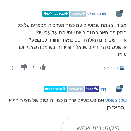
שלג בשפע
ש
❄️ משקיען
🌩️מבין במודלים🌩️
תגידו, באמת שבועיים עם כמה מערכות מכפרים על כל
התקופה הארוכה והיבשה שהייתה עד עכשיו?
איך השבועיים האלה הופכים את החורף לממוצע?
או שפשוט החורף בישראל הוא יותר יבש ממה שאני זוכר
אותו…
1
תגובה 1
דוד
מנהל
❄️ משקיען
💖 תומך בפורום
שלג בשפע
אם בשבועיים יורדים כמויות גשם של חצי חורף או
יותר אז כן
מיקום: בית שמש