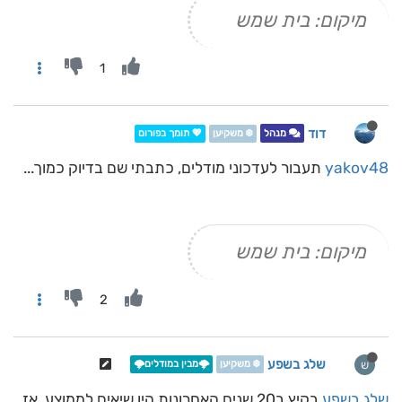
מיקום: בית שמש
1
דוד
מנהל
❄️ משקיען
💖 תומך בפורום
yakov48
תעבור לעדכוני מודלים, כתבתי שם בדיוק כמוך...
מיקום: בית שמש
2
שלג בשפע
ש
❄️ משקיען
🌩️מבין במודלים🌩️
שלג בשפע
בקיץ ב20 שנים האחרונות היו שיאים לממוצע. אז