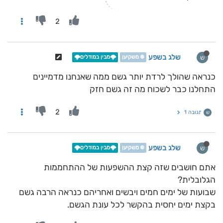
2
שלג בשפע
ש
❄️ משקיען
🌩️מבין במודלים🌩️
כנראה שהולך לרדת יותר גשם ממה שאנחנו מדמיינים
התחלנו כבר לשכוח מה זה גשם חזק
2
תגובה 1
ש
שלג בשפע
ש
❄️ משקיען
🌩️מבין במודלים🌩️
אתם חושבים שזה קצת ההשפעות של ההתחממות
הגלובלית?
שבועות של ימים חמים ויבשים ואחריהם כנראה הרבה גשם
בקצת ימים יחסית בהקשר לכל עונת הגשם.