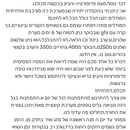
דבר נוסף.מעט פרופורציה והגיון בבקשה מכולנו.
אני כתבתי בהקפדה יתירה שבמערכת כזו מורכבת ותזזיתית
המודלים יתנו הכל כולל הכל.לא לחינם!
המודלים סתרו ויסתרו עצמם גם בטווחים הקצרים ובינוניים,כך
קרה עם gfs שבבוקר נתן לטווח של 6 ימים סערת
שלגים,ובערב ביטל וכן הלאה.לא להתבלבל,הוא נתן שלשום
שלגים מ250מ,הבוקר מ400,צהריים מ350 והערב בקושי
בהרים.טוב נו.. אין חדש.
זיכרו! כל אחד מכם היה שמח לראות את המפה הפסימית
ביותר שיש כעת לפני שבוע.הוא היה יוצא מגידרו.אז טיפה
פרופורציות והגיון בריא ובעיקר להזתמש בשכל הישר ולא
ברגשות.
תכלס,לתחזית!
אין צורך להתרגש מהתמתנות לגל של יום א.התמתנות בגל
הזה מביאה גלים נוספים.מערכת קיצונית מאוד,יתכן גומרת
את החורף,תחליטו מה עדיף לנו.
ממחר עד יום ה מנה ראשונה של מזג אויר בחלק מן. הזמן
אלים גשמים חזקים רוחות ברד,שלג רב בנקודות זמן השיא