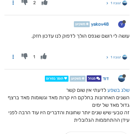
2
תגובה 1
yakov48
Y
❄️ משקיען
עושה לי רושם שגפס הולך לדפוק לנו עדכון חזק.
1
תגובה 1
דוד
מנהל
❄️ משקיען
💖 תומך בפורום
שלג בשפע
לדעתי אין שום קשר
השנים האחרונות בחלקם היו קרות מאד וגשומות מאד ברצף
גדול מאד של ימים
זה טבעי שיש שנים יותר שחונות והדברים היו עוד הרבה לפני
עידן ההתחממות הגלובלית