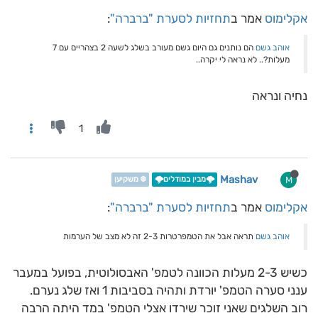
אקלימוס
אמר ב
תחזיות לסערת "ברברה"
:
אוהב גשם
הם נותנים גם היום גשם מעורב בשלג לשעה 2 בצהריים עם 7
מעלות?.. לא נראה לי יקרה..
נחיה ונראה
1
Mashav
M
🌩️מבין במודלים🌩️
❄️ משקיען
אקלימוס
אמר ב
תחזיות לסערת "ברברה"
:
אוהב גשם
תראה אבל את הטמפרטרות 2-3 זה לא מצב של הערמות
כשיש 2-3 מעלות הכוונה לטמפ' האבסולוטית, בפועל במעבר
ענני סערה הטמפ' יורדת ותהיה בסביבות 1 ואז שלג נערם.
רוב השלגים שאני זוכר שירדו אצלי הטמפ' במד היתה הרבה