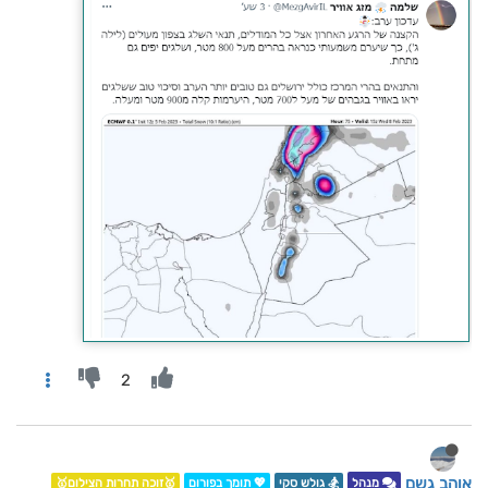
2
אוהב גשם
מנהל
🏂 גולש סקי
💖 תומך בפורום
🥇זוכה תחרות הצילום🥇