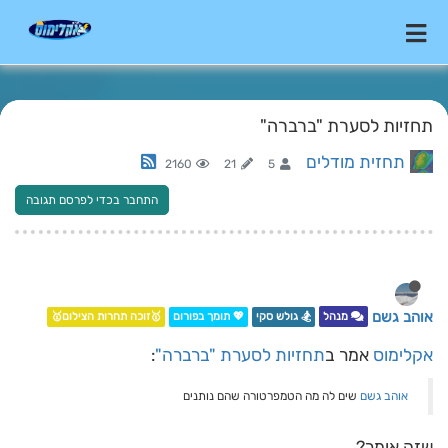
תחזיות לסערת "ברברה"
תחזית מודלים
2160
21
5
התחבר בכדי לפרסם תגובה
אוהב גשם
מנהל
🏂 גולש סקי
💖 תומך בפורום
🥇זוכה תחרות הצילום🥇
אקלימוס
אמר ב
תחזיות לסערת "ברברה"
:
אוהב גשם
שים לה מה הטמפרטורה שהם נותנים
שזה אומר?