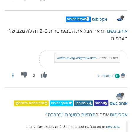
אקלימוס
🖥️מערכת הפורום
אוהב גשם
תראה אבל את הטמפרטרות 2-3 זה לא מצב של
הערמות
מערכת האתר -
aklimus.org.il@gmail.com
2
2 תגובות
M
אוהב גשם
מנהל
🏂 גולש סקי
💖 תומך בפורום
🥇זוכה תחרות הצילום🥇
אקלימוס
אמר ב
תחזיות לסערת "ברברה"
:
אוהב גשם
תראה אבל את הטמפרטרות 2-3 זה לא מצב של הערמות