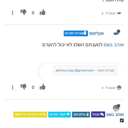
0
תגובה 1
אקלימוס
🖥️מערכת הפורום
אוהב גשם
לטענתם השלג לא יכול להערם
מערכת האתר -
aklimus.org.il@gmail.com
0
תגובה 1
אוהב גשם
מנהל
🏂 גולש סקי
💖 תומך בפורום
🥇זוכה תחרות הצילום🥇