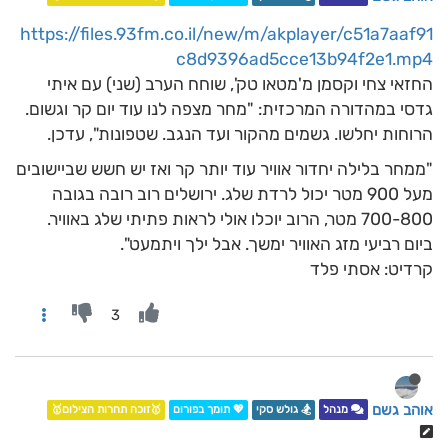
https://files.93fm.co.il/new/m/akplayer/c51a7aaf91
c8d9396ad5cce13b94f2e1.mp4
החזאי צחי וקסמן מ'מטאו טק', שוחח הערב (שני) עם איתי
גדסי במהדורה המרכזית: "מחר מצפה לנו עוד יום קר וגשום.
הרוחות יחלשו. גשמים מהקור ועד הנגב. שטפונות", עדכן.
"ממחר בלילה יחדור אוויר עוד יותר קר ואז יש חשש שביישובים
מעל 900 מטר יכול לרדת שלג. ירושלים רוב רובה בגובה
700-800 מטר, הרוב יוכלו אולי לראות פתיתי שלג באוויר.
ביום רביעי מזג האוויר ימשך. אבל ילך ויתמעט".
קרדיט: אסתי פלד
3
אוהב גשם
מנהל
🏂 גולש סקי
💖 תומך בפורום
🥇זוכה תחרות הצילום🥇