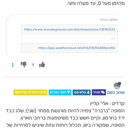
מהזמן מעל 0, עד מעלה וחצי.
התחנה בגילה
https://www.wunderground.com/dashboard/pws/IJERUS33
---
https://app.weathercloud.net/d1427829688#profile
1
אוהב גשם
מנהל
🏂 גולש סקי
💖 תומך בפורום
🥇זוכה תחרות הצילום🥇
קרדיט : אלי' קליין
הסופה "ברברה" צפויה להיות מורגשת ממחר (שני); שלג כבד
ירד בחרמון, וקיים חשש כבד משיטפונות ברחבי הארץ.
הסופה, שמקורה ביוון, תכלול רוחות עזות שיגיעו למהירות של