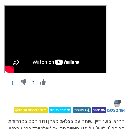
2
אוהב גשם
מנהל
🏂 גולש סקי
💖 תומך בפורום
🥇זוכה תחרות הצילום🥇
החזאי בועז דיין, שוחח עם בצלאל קאהן ודוד חכם במהדורת
הבוקר (שלישי) על מזג האוויר הסוער. "שלג יורד כרגע בצפון