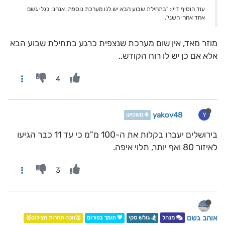
עוד הוסיף דיין: "בתחילת שבוע הבא יש לנו מערכת נוספת. אנחנו בגלי גשם
אחד אחרי השני".
מוזר מאד, אין שום מערכת שנצפית כרגע בתחילת שבוע הבא
אלא אם כן יש לו רוח הקודש..
4
yakov48
Y
❄️ משקיען
בירושלים יעברו בקלות את ה-100 מ"מ כי עד 11 כבר הגיעו
לאיזור 80 ואף יותר, תלוי איפה.
3
אוהב גשם
מנהל
🏂 גולש סקי
💖 תומך בפורום
🥇זוכה תחרות הצילום🥇