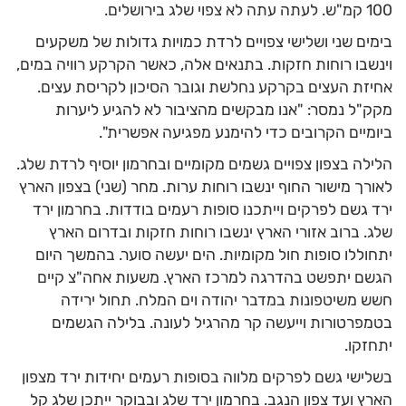
100 קמ"ש. לעתה עתה לא צפוי שלג בירושלים.
בימים שני ושלישי צפויים לרדת כמויות גדולות של משקעים
וינשבו רוחות חזקות. בתנאים אלה, כאשר הקרקע רוויה במים,
אחיזת העצים בקרקע נחלשת וגובר הסיכון לקריסת עצים.
מקק"ל נמסר: "אנו מבקשים מהציבור לא להגיע ליערות
ביומיים הקרובים כדי להימנע מפגיעה אפשרית".
הלילה בצפון צפויים גשמים מקומיים ובחרמון יוסיף לרדת שלג.
לאורך מישור החוף ינשבו רוחות ערות. מחר (שני) בצפון הארץ
ירד גשם לפרקים וייתכנו סופות רעמים בודדות. בחרמון ירד
שלג. ברוב אזורי הארץ ינשבו רוחות חזקות ובדרום הארץ
יתחוללו סופות חול מקומיות. הים יעשה סוער. בהמשך היום
הגשם יתפשט בהדרגה למרכז הארץ. משעות אחה"צ קיים
חשש משיטפונות במדבר יהודה וים המלח. תחול ירידה
בטמפרטורות וייעשה קר מהרגיל לעונה. בלילה הגשמים
יתחזקו.
בשלישי גשם לפרקים מלווה בסופות רעמים יחידות ירד מצפון
הארץ ועד צפון הנגב. בחרמון ירד שלג ובבוקר ייתכן שלג קל