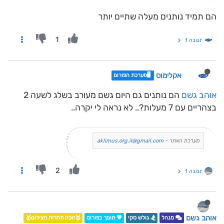
הם תמיד נותנים מעלה שתיים יותר
1
תגובה 1
אקלימוס
🖥️מערכת הפורום
אוהב גשם
הם נותנים גם היום גשם מעורב בשלג לשעה 2
בצהריים עם 7 מעלות?.. לא נראה לי יקרה..
מערכת האתר -
aklimus.org.il@gmail.com
2
תגובה 1
אוהב גשם
מנהל
🏂 גולש סקי
💖 תומך בפורום
🥇זוכה תחרות הצילום🥇