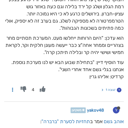
רמת הגלון ושלג קל ירד בלילה וגם כעת באזור גוש
עציון-חברון. בירושלים כרגע לא כי היא נמוכה יותר.
הטרמפרטורה לא מספיקה לשלג. גם בערב זה לא יספיק, אולי
כמה פתיתים בשכונות הגבוהות".
הוא עדכן: "היום הרוחות ייחלשו מעט. המערכת תסתיים מחר
בצהריים וממחר אחה"צ כבר ייעשה מעונן חלקית וקר, לקראת
חמישי ושישי יהיה קר ובלילה תיתכן קרה".
עוד הוסיף דיין: "בתחילת שבוע הבא יש לנו מערכת נוספת.
אנחנו בגלי גשם אחד אחרי השני".
קרדיט: אליהו גרין
4
תגובה 1
Y
yakov48
Y
❄️ משקיען
אוהב גשם
אמר ב
תחזיות לסערת "ברברה"
: