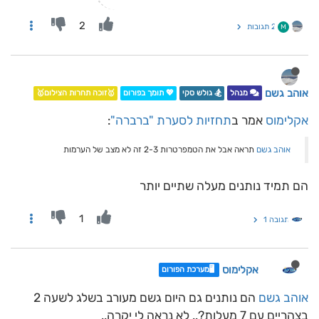
2
2 תגובות
M
אוהב גשם
מנהל
🏂 גולש סקי
💖 תומך בפורום
🥇זוכה תחרות הצילום🥇
אקלימוס
אמר ב
תחזיות לסערת "ברברה"
:
אוהב גשם
תראה אבל את הטמפרטרות 2-3 זה לא מצב של הערמות
הם תמיד נותנים מעלה שתיים יותר
1
תגובה 1
אקלימוס
🖥️מערכת הפורום
אוהב גשם
הם נותנים גם היום גשם מעורב בשלג לשעה 2
בצהריים עם 7 מעלות?.. לא נראה לי יקרה..