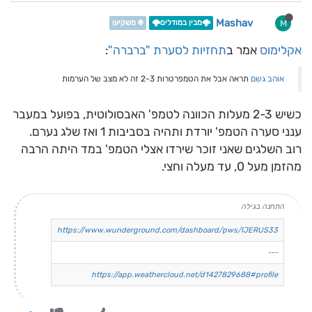
Mashav
M
🌩️מבין במודלים🌩️
❄️ משקיען
אקלימוס
אמר ב
תחזיות לסערת "ברברה"
:
אוהב גשם
תראה אבל את הטמפרטרות 2-3 זה לא מצב של הערמות
כשיש 2-3 מעלות הכוונה לטמפ' האבסולוטית, בפועל במעבר
ענני סערה הטמפ' יורדת ותהיה בסביבות 1 ואז שלג נערם.
רוב השלגים שאני זוכר שירדו אצלי הטמפ' במד היתה הרבה
מהזמן מעל 0, עד מעלה וחצי.
התחנה בגילה
https://www.wunderground.com/dashboard/pws/IJERUS33
---
https://app.weathercloud.net/d1427829688#profile