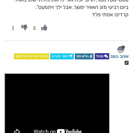
ביום רביעי מזג האוויר ימשך. אבל ילך ויתמעט".
קרדיט: אסתי פלד
3
אוהב גשם
מנהל
🏂 גולש סקי
💖 תומך בפורום
🥇זוכה תחרות הצילום🥇