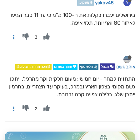
yakov48
Y
❄️ משקיען
בירושלים יעברו בקלות את ה-100 מ"מ כי עד 11 כבר הגיעו
לאיזור 80 ואף יותר, תלוי איפה.
3
אוהב גשם
מנהל
🏂 גולש סקי
💖 תומך בפורום
🥇זוכה תחרות הצילום🥇
התחזית למחר - יום חמישי: מעונן חלקית וקר מהרגיל, ייתכן
גשם מקומי בצפון הארץ ובמרכ, בעיקר עד הצהריים, בחרמון
ייתכן שלג, בלילה ‏צפויה קרה נרחבת.‏
2