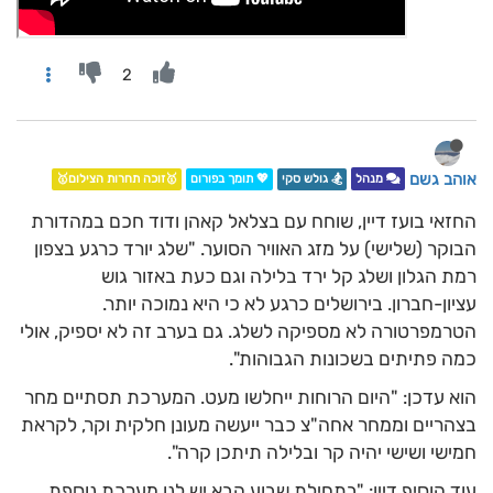
2
אוהב גשם
מנהל
🏂 גולש סקי
💖 תומך בפורום
🥇זוכה תחרות הצילום🥇
החזאי בועז דיין, שוחח עם בצלאל קאהן ודוד חכם במהדורת
הבוקר (שלישי) על מזג האוויר הסוער. "שלג יורד כרגע בצפון
רמת הגלון ושלג קל ירד בלילה וגם כעת באזור גוש
עציון-חברון. בירושלים כרגע לא כי היא נמוכה יותר.
הטרמפרטורה לא מספיקה לשלג. גם בערב זה לא יספיק, אולי
כמה פתיתים בשכונות הגבוהות".
הוא עדכן: "היום הרוחות ייחלשו מעט. המערכת תסתיים מחר
בצהריים וממחר אחה"צ כבר ייעשה מעונן חלקית וקר, לקראת
חמישי ושישי יהיה קר ובלילה תיתכן קרה".
עוד הוסיף דיין: "בתחילת שבוע הבא יש לנו מערכת נוספת.