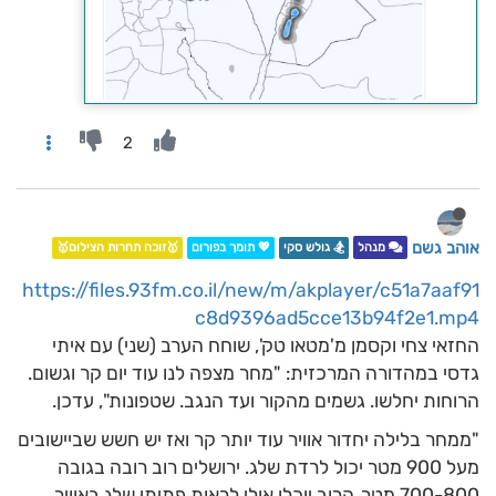
2
אוהב גשם
מנהל
🏂 גולש סקי
💖 תומך בפורום
🥇זוכה תחרות הצילום🥇
https://files.93fm.co.il/new/m/akplayer/c51a7aaf91
c8d9396ad5cce13b94f2e1.mp4
החזאי צחי וקסמן מ'מטאו טק', שוחח הערב (שני) עם איתי
גדסי במהדורה המרכזית: "מחר מצפה לנו עוד יום קר וגשום.
הרוחות יחלשו. גשמים מהקור ועד הנגב. שטפונות", עדכן.
"ממחר בלילה יחדור אוויר עוד יותר קר ואז יש חשש שביישובים
מעל 900 מטר יכול לרדת שלג. ירושלים רוב רובה בגובה
700-800 מטר, הרוב יוכלו אולי לראות פתיתי שלג באוויר.