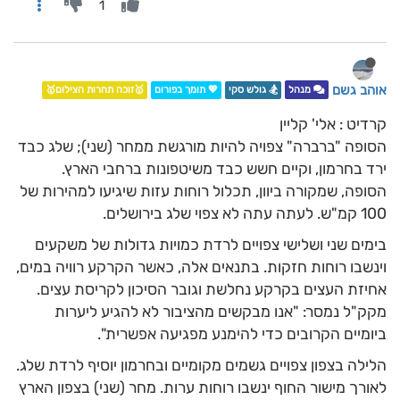
1
אוהב גשם
מנהל
🏂 גולש סקי
💖 תומך בפורום
🥇זוכה תחרות הצילום🥇
קרדיט : אלי' קליין
הסופה "ברברה" צפויה להיות מורגשת ממחר (שני); שלג כבד
ירד בחרמון, וקיים חשש כבד משיטפונות ברחבי הארץ.
הסופה, שמקורה ביוון, תכלול רוחות עזות שיגיעו למהירות של
100 קמ"ש. לעתה עתה לא צפוי שלג בירושלים.
בימים שני ושלישי צפויים לרדת כמויות גדולות של משקעים
וינשבו רוחות חזקות. בתנאים אלה, כאשר הקרקע רוויה במים,
אחיזת העצים בקרקע נחלשת וגובר הסיכון לקריסת עצים.
מקק"ל נמסר: "אנו מבקשים מהציבור לא להגיע ליערות
ביומיים הקרובים כדי להימנע מפגיעה אפשרית".
הלילה בצפון צפויים גשמים מקומיים ובחרמון יוסיף לרדת שלג.
לאורך מישור החוף ינשבו רוחות ערות. מחר (שני) בצפון הארץ