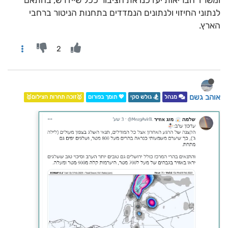
ומשרד הבריאות יעדכנו את הציבור ככל שיידרש, בהתאם
לנתוני החיזוי ולנתונים הנמדדים בתחנות הניטור ברחבי
הארץ.
2
אוהב גשם
מנהל
🏂 גולש סקי
💖 תומך בפורום
🥇זוכה תחרות הצילום🥇