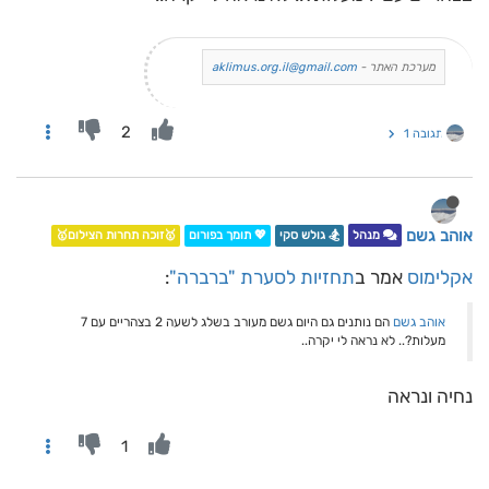
מערכת האתר -
aklimus.org.il@gmail.com
2
תגובה 1
אוהב גשם
מנהל
🏂 גולש סקי
💖 תומך בפורום
🥇זוכה תחרות הצילום🥇
אקלימוס
אמר ב
תחזיות לסערת "ברברה"
:
אוהב גשם
הם נותנים גם היום גשם מעורב בשלג לשעה 2 בצהריים עם 7
מעלות?.. לא נראה לי יקרה..
נחיה ונראה
1