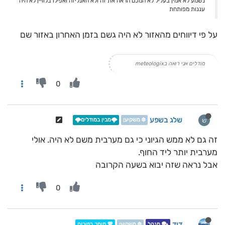
נשמע לא אמין בעליל לא המכם הראה את זה ולא האנליזה ואפילו בלוויין לא היה
עננות מפותחת
על פי דיווחים מהאזור לא היה גשם בזמן האחרון באזור שם
מודלים אני רואה בmeteologix
0
שלג בשפע
ש
❄️ משקיען
🌩️מבין במודלים🌩️
זה גם לא ממש הגיוני כי גם מערבית משם לא היה. אולי
מערבית יותר ליד החוף.
אבל נראה שזה יבוא בשעה הקרובה
0
דוד
מנהל
❄️ משקיען
💖 תומך בפורום