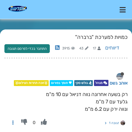
כמויות למערכת "ברברה"
דיווחים
3915
43
17
התחבר בכדי לפרסם תגובה
אוהב גשם
מנהל
🏂 גולש סקי
💖 תומך בפורום
🥇זוכה תחרות הצילום🥇
רק בשעה אחרונה נווה דניאל עם 10 מ"מ
גלעד עם 7 מ"מ
ונווה ירק עם 6.2 מ"מ
0
תגובה 1