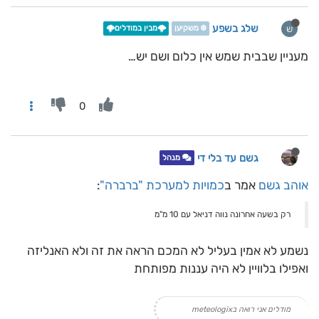
שלג בשפע
ש
❄️ משקיען
🌩️מבין במודלים🌩️
מעניין שבבית שמש אין כלום ושם יש…
0
גשם עד בלי די
מנהל
אוהב גשם
אמר ב
כמויות למערכת "ברברה"
:
רק בשעה אחרונה נווה דניאל עם 10 מ"מ
נשמע לא אמין בעליל לא המכם הראה את זה ולא האנליזה
ואפילו בלוויין לא היה עננות מפותחת
מודלים אני רואה בmeteologix