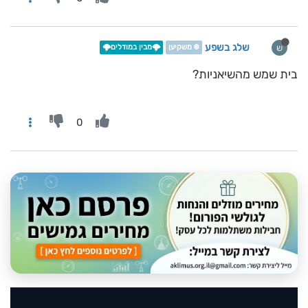
שלג בשפע
ש
❄️ משקיען
🌩️מבין במודלים🌩️
בית שמש מהשיאניות?
0