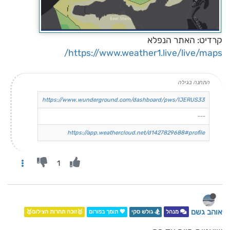
קרדיט: האתר הנפלא
https://www.weather1.live/live/maps/
התחנה בגילה
https://www.wunderground.com/dashboard/pws/IJERUS33
---
https://app.weathercloud.net/d1427829688#profile
1
אוהב גשם
מנהל
🏂 גולש סקי
💖 תומך בפורום
🥇זוכה תחרות הצילום🥇