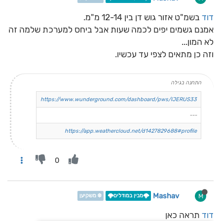
דוד
בשמ"ט אזור גוש דן בין 12-14 מ"מ.
אמנם גשמים יפים לכמה שעות אבל ביחס למערכת שלמה זה
לא המון...
וזה כן מתאים לצפי עד עכשיו.
התחנה בגילה
https://www.wunderground.com/dashboard/pws/IJERUS33
---
https://app.weathercloud.net/d1427829688#profile
0
Mashav
M
🌩️מבין במודלים🌩️
❄️ משקיען
דוד
תראה כאן