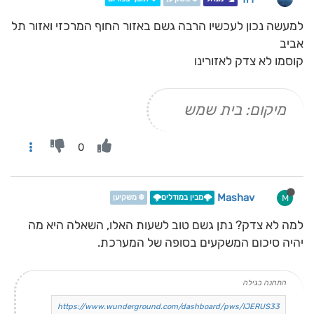
למעשה נכון לעכשיו הרבה גשם באזור החוף המרכזי ואזור תל
אביב
קוסמו לא צדק לאזורינו
מיקום: בית שמש
0
Mashav
M
🌩️מבין במודלים🌩️
❄️ משקיען
למה לא צדק? נתן גשם טוב לשעות האלו, השאלה היא מה
יהיה סיכום המשקעים בסופה של המערכת.
התחנה בגילה
https://www.wunderground.com/dashboard/pws/IJERUS33