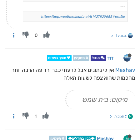
---
https://app.weathercloud.net/d1427829688#profile
0
תגובה 1
דוד
מנהל
❄️ משקיען
💖 תומך בפורום
Mashav
אין לי נתונים אבל לדעתי כבר ירד פה הרבה יותר
מהכמות שהוא צפה לשעות האלה
מיקום: בית שמש
1
2 תגובות
M
Mashav
M
🌩️מבין במודלים🌩️
❄️ משקיען