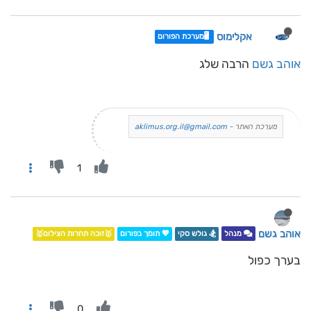
אקלימוס
🖥️מערכת הפורום
אוהב גשם
הרבה שלג
מערכת האתר -
aklimus.org.il@gmail.com
1
אוהב גשם
מנהל
🏂 גולש סקי
💖 תומך בפורום
🥇זוכה תחרות הצילום🥇
בערך כפול
0