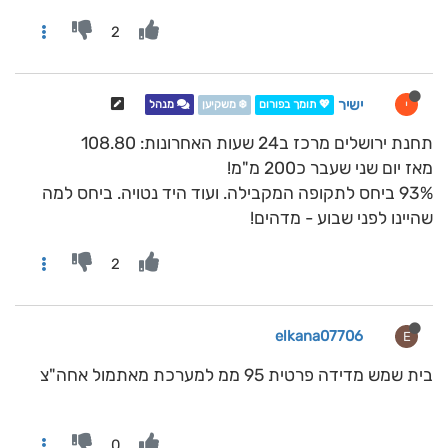
2
ישיר
י
💖 תומך בפורום
❄️ משקיען
מנהל
תחנת ירושלים מרכז ב24 שעות האחרונות: 108.80
מאז יום שני שעבר כ200 מ"מ!
93% ביחס לתקופה המקבילה. ועוד היד נטויה. ביחס למה
שהיינו לפני שבוע - מדהים!
2
elkana07706
E
בית שמש מדידה פרטית 95 ממ למערכת מאתמול אחה"צ
0