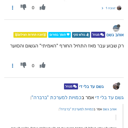
0
תגובה 1
אוהב גשם
מנהל
🏂 גולש סקי
💖 תומך בפורום
🥇זוכה תחרות הצילום🥇
רק שבוע עבר מאז התחיל החורף "האמיתי" הגשום והסוער
0
גשם עד בלי די
מנהל
גשם עד בלי די
אמר ב
כמויות למערכת "ברברה"
:
אוהב גשם
אמר ב
כמויות למערכת "ברברה"
: