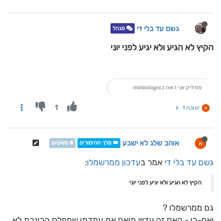
גשם עד בלי די
מנהל
הקיץ לא הגיע ולא יגיע לפני יוני
מודלים אני רואה בmeteologix
1
תגובה 1
א
אוהב שלג לא ישבע
א
👑 מלך ההימורים
❄️ משקיען
גשם עד בלי די
אמר ב
עדכון ממרשמלו
:
הקיץ לא הגיע ולא יגיע לפני יוני
גם ממרשמלו ?
ואם-כן - האם זה עדיין תואם את עמדתו שמפלס הכינרת לא