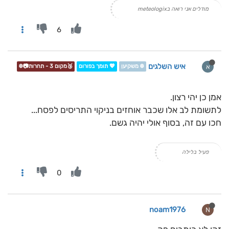
מודלים אני רואה בmeteologix
6
איש השלגים
א
❄️ משקיען
💖 תומך בפורום
🥉מקום 3 - תחרות📷❄️
אמן כן יהי רצון.
לתשומת לב אלו שכבר אוחזים בניקוי התריסים לפסח...
חכו עם זה, בסוף אולי יהיה גשם.
פעיל בלילה
0
noam1976
N