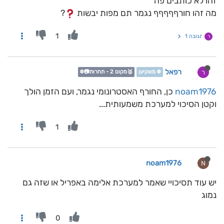
זהו לא כותבים פה
מה זהו חורףףףףף נגמר תם מפות יבשות
?
1
תגובה 1
ר
רפאל
ר
❄️ משקיען
🥈מקום 2 - תחרות📷❄️
noam1976
כן, החורף האסטרונומי נגמר, ועם הזמן הולך
וקטן הסיכוי למערכת משמעותית...
1
noam1976
N
יש עוד תסיכויי שאמר למערכת אלימה באפריל או שזה גם
נמוג
0