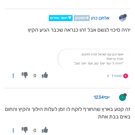
אלחנן כהן
❄️ משקיען
💖 תומך בפורום
יהיה סיכוי לגשם אבל זהו כנראה שכבר הגיע הקיץ
אשריכם עם ישראל תהיו חזקים
חורף בריא!!!
"ויהיה לי עוד יותר טוב ועוד יותר טוב"
0
תגובה 1
E
יוסי1234
י
זה קטע בארץ שהחורף לוקח לו זמן לעלות הילוך והקיץ והחום
באים בבת אחת
0