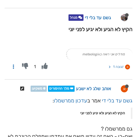
גשם עד בלי די
מנהל
הקיץ לא הגיע ולא יגיע לפני יוני
מודלים אני רואה בmeteologix
1
תגובה 1
א
אוהב שלג לא ישבע
א
👑 מלך ההימורים
❄️ משקיען
גשם עד בלי די
אמר ב
עדכון ממרשמלו
:
הקיץ לא הגיע ולא יגיע לפני יוני
גם ממרשמלו ?
ואם-כן - האם זה עדיין תואם את עמדתו שמפלס הכינרת לא