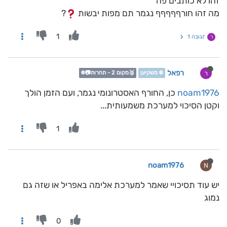
זהו לא כותבים פה
מה זהו חורףףףףף נגמר תם מפות יבשות
?
1
תגובה 1
ר
רפאל
ר
❄️ משקיען
🥈מקום 2 - תחרות📷❄️
noam1976
כן, החורף האסטרונומי נגמר, ועם הזמן הולך
וקטן הסיכוי למערכת משמעותית...
1
noam1976
N
יש עוד תסיכויי שאמר למערכת אלימה באפריל או שזה גם
נמוג
0