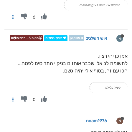
מודלים אני רואה בmeteologix
6
איש השלגים
א
❄️ משקיען
💖 תומך בפורום
🥉מקום 3 - תחרות📷❄️
אמן כן יהי רצון.
לתשומת לב אלו שכבר אוחזים בניקוי התריסים לפסח...
חכו עם זה, בסוף אולי יהיה גשם.
פעיל בלילה
0
noam1976
N