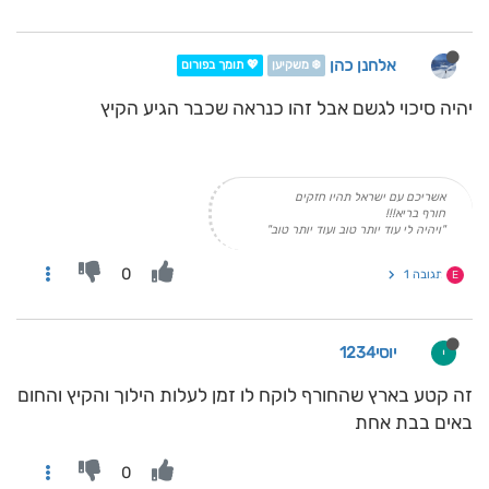
אלחנן כהן
❄️ משקיען
💖 תומך בפורום
יהיה סיכוי לגשם אבל זהו כנראה שכבר הגיע הקיץ
אשריכם עם ישראל תהיו חזקים
חורף בריא!!!
"ויהיה לי עוד יותר טוב ועוד יותר טוב"
0
תגובה 1
E
יוסי1234
י
זה קטע בארץ שהחורף לוקח לו זמן לעלות הילוך והקיץ והחום
באים בבת אחת
0