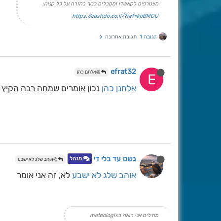
מצטרפים לקאשדו ומקבלים כסף בחזרה על כל קניה:
https://cashdo.co.il/?ref=koBMDU
תגובה 1
תגובה אחרונה
efrat32
@אלחנן כהן
E
אלחנן כהן
נכון אומרים שמחה רבה הקיץ היגיע לא אביב 
גשם עד בלי די
מנהל
@אוהב שלג לא ישבע
אוהב שלג לא ישבע
לא, זה אני אומר
מודלים אני רואה בmeteologix