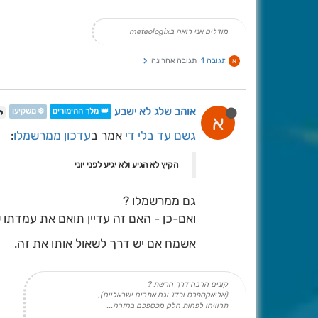
מודלים אני רואה בmeteologix
תגובה 1
תגובה אחרונה
א
אוהב שלג לא ישבע
👑 מלך ההימורים
❄️ משקיען
א
גשם עד בלי די
אמר ב
עדכון ממרשמלו
:
הקיץ לא הגיע ולא יגיע לפני יוני
גם ממרשמלו ?
ואם-כן - האם זה עדיין תואם את עמדתו שמפלס הכינרת 
אשמח אם יש דרך לשאול אותו את זה.
קונים הרבה דרך הרשת ?
(אליאקספרס וכדו' וגם אתרים ישראליים),
תרוויחו לפחות חלק מכספכם בחזרה...