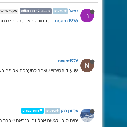
רפאל
❄️ משקיען
🥈מקום 2 - תחרות📷❄️
@noam1976
ר
noam1976
כן, החורף האסטרונומי נגמר,
noam1976
N
יש עוד תסיכויי שאמר למערכת אלימה באפ
אלחנן כהן
❄️ משקיען
💖 תומך בפורום
יהיה סיכוי לגשם אבל זהו כנראה שכבר ה