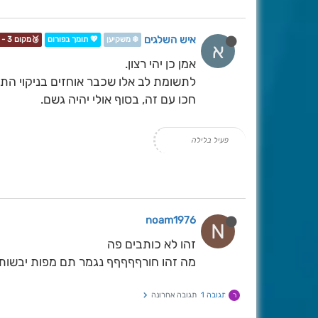
איש השלגים
❄️ משקיען
💖 תומך בפורום
🥉מקום 3 - תחרות📷❄️
א
אמן כן יהי רצון.
לתשומת לב אלו שכבר אוחזים בניקוי התר
חכו עם זה, בסוף אולי יהיה גשם.
פעיל בלילה
noam1976
N
זהו לא כותבים פה
מה זהו חורףףףףף נגמר תם מפות יבשות
תגובה 1
תגובה אחרונה
ר