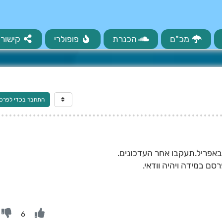
מכ"ם
הכנרת
פופולרי
קישורי
התחבר בכדי לפרס
 באפריל.תעקבו אחר העדכונים.
ם במידה ויהיה וודאי.
6