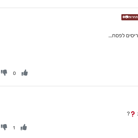
יסים לפסח...
0
?
1