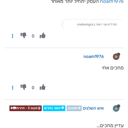
noam1976
העסק יתחיל יותר מאוחר
מודלים אני רואה בmeteologix
0
noam1976
N
מחכים אחי
0
איש השלגים
א
❄️ משקיען
💖 תומך בפורום
🥉מקום 3 - תחרות📷❄️
עדיין מחכים...