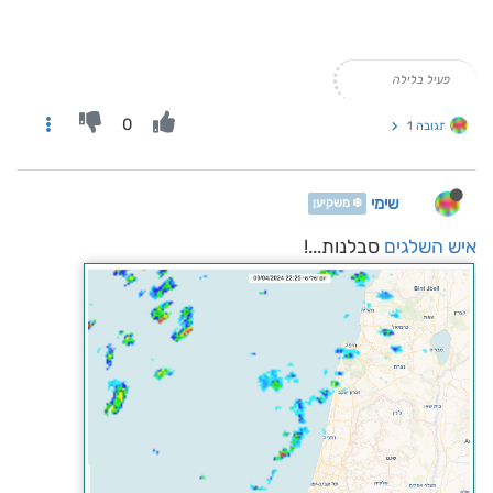
פעיל בלילה
0
תגובה 1
שימי
❄️ משקיען
איש השלגים
סבלנות...!