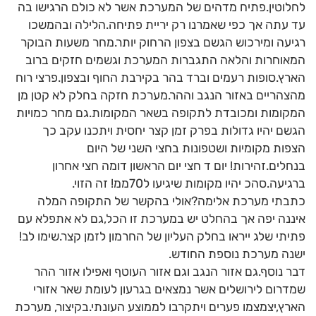
לחלוטין.פתיח מדהים של המערכת אשר לא כולם הרגישו בה
עד עתה אך כפי שאמרנו רק יריית פתיחה.הלילה ובהמשכו
רגיעה ומירכוש הגשם בצפון הרחוק יותר.מחר משעות הבוקר
המאוחרות והלאה התגברות המערכת וגשמים חזקים ברוב
הארץ.סופות רעמים וברד בהר בקירבת החוף ובצפון.פרצי רוח
מהצהריים באזור הנגב וההר.מערכת חזקה בחלק לא קטן מן
המקומות ומכובדת לתקופה בשאר המקומות.גם מחר כמויות
הגשם יהיו גדולות בפרק זמן קצר יחסית ויתכנו עקב כך
הצפות מקומיות ושטפונות בחצי השני של היום
בנחלים.זהירות! יום ד חצי יום הראשון דומה חצי אחרון
ברגיעה.סהכ יהיו מקומות שיגיעו ל70ממ! זה הזוי.
כתבתי מערכת אלימה?אולי בהקשר של התקופה המלה
איננה יפה אך בהחלט יש במערכת זו הכל,גם לא אתפלא עם
פתיתי שלג ייראו בחלק העליון של החרמון לזמן קצר.שימו לב!
ישנה מערכת נוספת החודש.
דבר נוסף.גם אזור הנגב וגם אזור העוטף ואפילו אזור ההר
שמדרום לירושלים אשר נמצאים בגרעון לעומת שאר אזורי
הארץ,יצמצמו פערים ויתקרבו לממוצע העונתי.בקיצור, מערכת