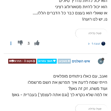
הוא יכול להיות מדריך טיולים
הוא יכול להיות מטאורולוג רציני
או שאולי הוא בעצם כבר כל הדברים הללו.....
נו, יש לנו רועה!
פעיל בלילה
3
תגובה 1
איש השלגים
א
❄️ משקיען
💖 תומך בפורום
🥉מקום 3 - תחרות📷❄️
ואגב, עם כאלו ניתוחים מופלאים
הייתי שמח לדעת איך תפרשן את השם מרשמלו
ועוד משהו, זק זה גאון?
אז למה שלא נקרא לך (וגם אתה לעצמך) בעברית - גאון!
פעיל בלילה