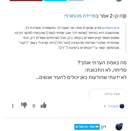
@ז-ק-2 אמר ב
פרידה מהחורף
:
איש השלגים
מכיון שהערת אותי, אני אענה לך באשמורת ששייכת לך,
שהתשובה היא בסיפור (שהוא דרך אגב אמיתי לגמרי) שהבאתי למקור הכינוי.
אומנם האמריקנים אומרים בקיצור ג'ק, אבל הצרפתים אומרים ז'ק, וכפי
שסיפרתי שחברי הצרפתי מהישיבה (חבר חדר) היה קורא לי בשם ''ז'קוב''
שבהמשך קוצר ע''י הבחורים בישיבה ל''ז'ק''.
מה באמת הערתי אותך?
סליחה, לא התכוונתי.
לא ידעתי שהודעות כאן יכולים להעיר אנשים...
פעיל בלילה
0
תגובה 1
ז'ק
👑 מלך ההימורים