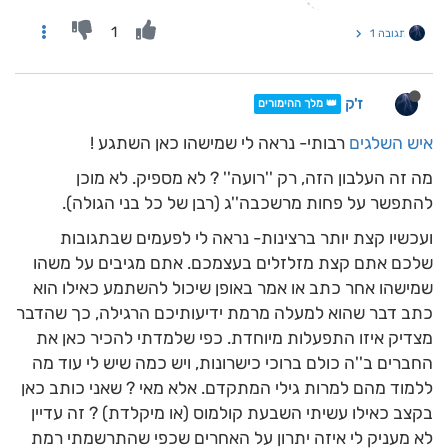
1
תגובה 1
ז'ק
👑 מלך ההימורים
איש השלגים
רבותי- נראה לי שמישהו כאן השתגע !
מה זה העלבון הזה, רק ''רועה'' ? לא מספיק. לא מוכן
להתפשר על פחות מרשכבה''ג (רבן של כל בני הגולה).
ועכשיו קצת יותר ברצינות- נראה לי לפעמים שבתגובות
שלכם אתם קצת מזלזלים בעצמכם. אתם מגיבים על משהו
שמישהו אחר כתב או אמר באופן שיכול להשתמע כאילו הוא
כתב דבר שהוא למעלה מרמת ידיעותיכם הרגילה, כך שהדבר
מצדיק איזו התפעלות מיוחדת. כפי שלמדתי להכיר כאן את
החברים ב''ה כולם ברוכי כישרונות, ויש כמה שיש לי עוד מה
ללמוד מהם למרות גילי המתקדם. אלא מאי ? שאני כותב כאן
בקצב כאילו עשיתי השבעת קולמוס (או מיקלדת) ? זה עדיין
לא מעניק לי איזה יתרון על האחרים שכפי שהתרשמתי רמת