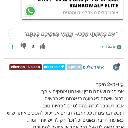
"אִם בְּחֻקּוֹתַי תֵּלֵכוּ- וְנָתַתִּי גִּשְׁמֵיכֶם בְּעִתָּם"
3
תגובה 1
א
איש השלגים
א
❄️ משקיען
💖 תומך בפורום
🥉מקום 3 - תחרות📷❄️
@ז-ק-2 היקר
אני מניח שאתה מבין שאנחנו צוחקים איתך
ברור שאתה לא רועה כי אנחנו לא כבשים.
אבל רשכבה''ג זה בהחלט יכול להיות טוב.
ועכשיו ברצינות, על הרבה דברים אני יכול להסכים איתך שיש
כאן עוד הרבה גאונים וכו' וכו' ורק לך יש יותר זמן...
אבל נראה לי שעל דבר אחד אי אפשר להתווכח