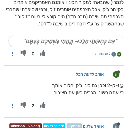
לגמרי) שהבאתי למקור הכינוי. אומנם האמריקנים אומרים
בקיצור ג'ק, אבל הצרפתים אומרים ז'ק, וכפי שסיפרתי שחברי
הצרפתי מהישיבה (חבר חדר) היה קורא לי בשם ''ז'קוב''
שבהמשך קוצר ע''י הבחורים בישיבה ל''ז'ק''.
"אִם בְּחֻקּוֹתַי תֵּלֵכוּ- וְנָתַתִּי גִּשְׁמֵיכֶם בְּעִתָּם"
0
2 תגובות
א
א
אוהב לדעת הכל
א
@ז-ק-2 ולכן גם כינו ג'ק יהלום אותך
כי אתה פשוט מגביה כאן את הציבור...
2
איש השלגים
א
❄️ משקיען
💖 תומך בפורום
🥉מקום 3 - תחרות📷❄️