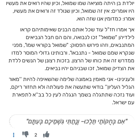
יולדת בן היתה מוציאה שמו שמואל, וכיון שהיו רואים את מעשיו
היו אומרים: אין זה שמואל, וכיון שנולד זה ורואים את מעשיו,
אמרו: כמדומין אנו שזה הוא.
אך אמרו חז"ל עוד שכל אותם הבנים שאימותיהם קראו
לילדיהן "שמואל" זכו לנבואה, והם הם חבל הנביאים
המתנבאים, וזהו פירוש הפסוק: "שמואל בקוראי שמו", מפני
שנקרא שמם שמואל - נתנבאו". ורבותינו גדולי המוסר למדו
ממדרש זה את כוחו של הרצון. בזכות רצונן של הנשים ללדת
את הצדיק שמואל, זכו שבניהם יהיו נביאים.
ולענינינו- אני מאמין באמונה שלימה שהשאיפה להיות ''מאור
הגליל העליון'' בודאי שתעשה את פעולתה ולא תחזור ריקם,
ועוד נזכה שתתגלה בשמך הנגלה לעין כל בב''א לתפארת
עם ישראל.
"אִם בְּחֻקּוֹתַי תֵּלֵכוּ- וְנָתַתִּי גִּשְׁמֵיכֶם בְּעִתָּם"
2