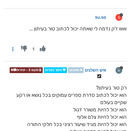
su.so
S
וואוו ז'ק נדמה לי שאתה יכול לכתוב טור בעיתון ...
1
איש השלגים
א
❄️ משקיען
💖 תומך בפורום
🥉מקום 3 - תחרות📷❄️
רק טור בעיתון?
הוא יכול לכתוב סדרת ספרים עמוקים בכל נושא או רקע
שקיים בעולם
הוא יכול להיות משורר דגול
הוא יכול להיות צלם אלוף
הוא יכול להיות מגיד שיעור רציני בכל חלקי התורה