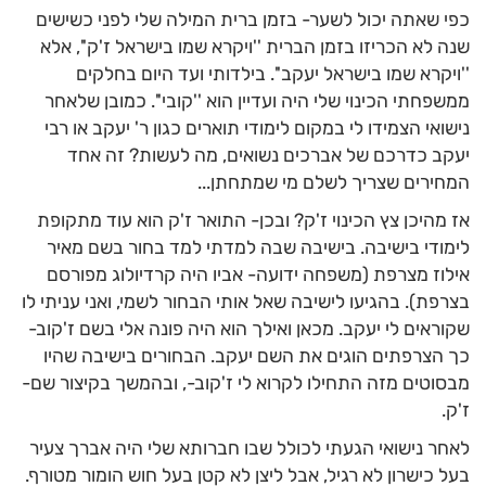
כפי שאתה יכול לשער- בזמן ברית המילה שלי לפני כשישים
שנה לא הכריזו בזמן הברית ''ויקרא שמו בישראל ז'ק'', אלא
''ויקרא שמו בישראל יעקב''. בילדותי ועד היום בחלקים
ממשפחתי הכינוי שלי היה ועדיין הוא ''קובי''. כמובן שלאחר
נישואי הצמידו לי במקום לימודי תוארים כגון ר' יעקב או רבי
יעקב כדרכם של אברכים נשואים, מה לעשות? זה אחד
המחירים שצריך לשלם מי שמתחתן...
אז מהיכן צץ הכינוי ז'ק? ובכן- התואר ז'ק הוא עוד מתקופת
לימודי בישיבה. בישיבה שבה למדתי למד בחור בשם מאיר
אילוז מצרפת (משפחה ידועה- אביו היה קרדיולוג מפורסם
בצרפת). בהגיעו לישיבה שאל אותי הבחור לשמי, ואני עניתי לו
שקוראים לי יעקב. מכאן ואילך הוא היה פונה אלי בשם ז'קוב-
כך הצרפתים הוגים את השם יעקב. הבחורים בישיבה שהיו
מבסוטים מזה התחילו לקרוא לי ז'קוב-, ובהמשך בקיצור שם-
ז'ק.
לאחר נישואי הגעתי לכולל שבו חברותא שלי היה אברך צעיר
בעל כישרון לא רגיל, אבל ליצן לא קטן בעל חוש הומור מטורף.