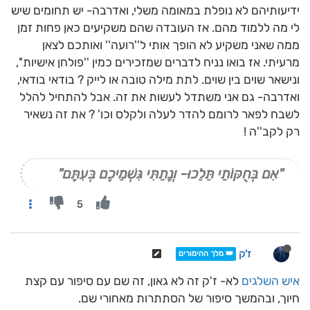
ידיעותיהם לא נופלת במאומה משלי, ואדרבה- יש תחומים שיש
לי מה ללמוד מהם. אז העובדה שהם משקיעים כאן פחות זמן
ממה שאני משקיע לא הופך אותי ל''רועה'' ואותכם לצאן
מרעיתי. אז בואו נניח לדברים שמזכירים כמין ''פולחן אישיות'',
ונישאר שוים בין שוים. לתת מילה טובה או לייק ? בודאי בודאי,
ואדרבה- גם אני משתדל לעשות את זה. אבל להתחיל להלל
לשבח לפאר לרומם להדר לעלה ולקלס וכו' ? את זה נשאיר
רק לקב''ה !
"אִם בְּחֻקּוֹתַי תֵּלֵכוּ- וְנָתַתִּי גִּשְׁמֵיכֶם בְּעִתָּם"
5
ז'ק
👑 מלך ההימורים
איש השלגים
לא- ז'ק זה לא גאון, זה שם עם סיפור עם קצת
חיוך, ובהמשך סיפור של הסתתרות מאחורי שם.