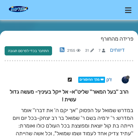
פרידה מהחורף
דיווחים
2155
31
7
התחבר בכדי לפרסם תגובה
ז'ק
👑 מלך ההימורים
הרב ''בעל המאור'' שליט''א- אל ייקל בעיניך- מעשה גדול
עשית !
במדרש שמואל על הפסוק ''אך יקם ה' את דברו'' אומר
המדרש: ר' ירמיה בשם ר' שמואל בר רב יצחק-בכל יום ויום
הייתה בת קול יוצאת ומפוצצת בכל העולם כולו ואומרת:
''עתיד צדיק אחד לעמוד ושמו שמואל'', וכל אשה שהייתה