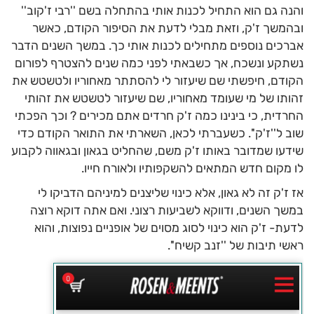
והנה גם הוא התחיל לכנות אותי בהתחלה בשם ''רבי ז'קוב''
ובהמשך ז'ק, וזאת מבלי לדעת את הסיפור הקודם, כאשר
אברכים נוספים מתחילים לכנות אותי כך. במשך השנים הדבר
נשתקע ונשכח, אך כשבאתי לפני כמה שנים להצטרף לפורום
הקודם, חיפשתי שם שיעזור לי להסתתר מאחוריו ולטשטש את
זהותו של מי שעומד מאחוריו, שם שיעזור לטשטש את זהותי
החרדית, כי בינינו כמה ז'ק חרדים אתם מכירים ? וכך הפכתי
שוב ל''ז'ק''. כשעברתי לכאן, השארתי את התואר הקודם כדי
שידעו שמדובר באותו ז'ק משם, שהחליט בגאון ובגאווה לקבוע
לו מקום חדש המתאים להשקפותיו ולאורח חייו.
אז ז'ק זה לא גאון, אלא כינוי שליצנים למיניהם הדביקו לי
במשך השנים, ודווקא לשביעות רצוני. ואם אתה דוקא רוצה
לדעת- ז'ק הוא כינוי לסוג מסוים של אופניים נפוצות, והוא
ראשי תיבות של ''זנב קשיח''.