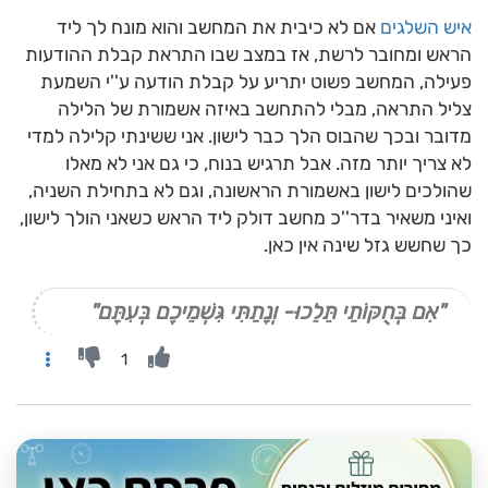
איש השלגים
אם לא כיבית את המחשב והוא מונח לך ליד
הראש ומחובר לרשת, אז במצב שבו התראת קבלת ההודעות
פעילה, המחשב פשוט יתריע על קבלת הודעה ע''י השמעת
צליל התראה, מבלי להתחשב באיזה אשמורת של הלילה
מדובר ובכך שהבוס הלך כבר לישון. אני ששינתי קלילה למדי
לא צריך יותר מזה. אבל תרגיש בנוח, כי גם אני לא מאלו
שהולכים לישון באשמורת הראשונה, וגם לא בתחילת השניה,
ואיני משאיר בדר''כ מחשב דולק ליד הראש כשאני הולך לישון,
כך שחשש גזל שינה אין כאן.
"אִם בְּחֻקּוֹתַי תֵּלֵכוּ- וְנָתַתִּי גִּשְׁמֵיכֶם בְּעִתָּם"
1