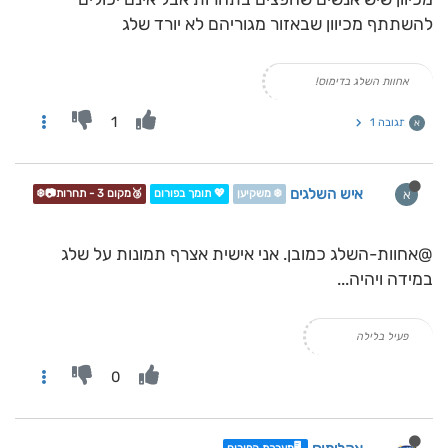
להשתתף מכיוון שבאזור מגוריהם לא יורד שלג
אחוות השלג בדימוס!
1
תגובה 1
א
איש השלגים
א
❄️ משקיען
💖 תומך בפורום
🥉מקום 3 - תחרות📷❄️
@אחוות-השלג כמובן. אני אישית אצרף תמונות על שלג
במידה ויהיה...
פעיל בלילה
0