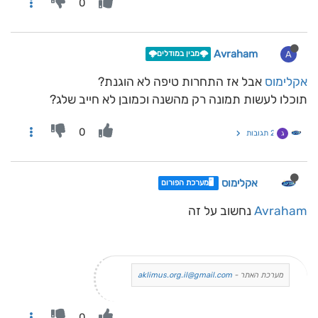
0
Avraham
A
🌩️מבין במודלים🌩️
אקלימוס
אבל אז התחרות טיפה לא הוגנת?
תוכלו לעשות תמונה רק מהשנה וכמובן לא חייב שלג?
0
2 תגובות
ג
אקלימוס
🖥️מערכת הפורום
Avraham
נחשוב על זה
מערכת האתר -
aklimus.org.il@gmail.com
0