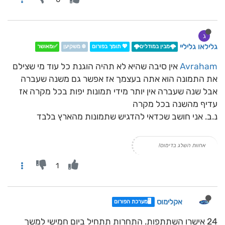
ג
גלילאו גליליי
🌩️מבין במודלים🌩️
💖 תומך בפורום
❄️ משקיען
✅מאושר
Avraham
אין סיבה שהיא לא תהיה הוגנת כל עוד מי שצילם
את התמונה הוא אתה בעצמך אז אפשר גם משנה שעברה
אבל שנה שעברה אין יותר מידי תמונות יפות בכל מקרה אז
עדיף מהשנה בכל מקרה
נ.ב. אני חושב שכדאי להדגיש שתמונות מהארץ בלבד
אחוות השלג בדימוס!
1
אקלימוס
🖥️מערכת הפורום
24 אישרו השתתפות. התחרות תתחיל ביום חמישי למשך