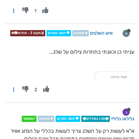
1
איש השלגים
א
❄️ משקיען
💖 תומך בפורום
🥉מקום 3 - תחרות📷❄️
עניתי כן וכוונתי בתחרות צילום על שלג...
פעיל בלילה
2
ג
גלילאו גליליי
🌩️מבין במודלים🌩️
💖 תומך בפורום
❄️ משקיען
✅מאושר
א"א לעשות רק על השלג צריך לעשות בכללי על המזג אוויר
מכיוון שיש אנשים שחפצים בתחרות אבל אינם יכולים