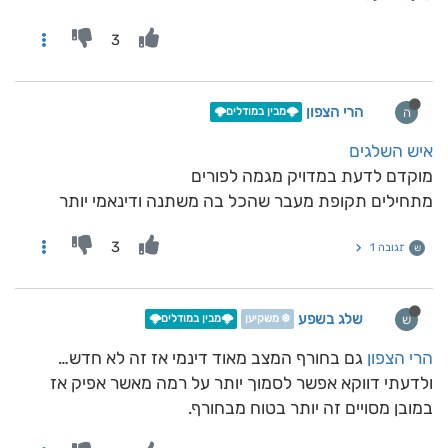
3
הרי הצפון
ה
🌩️מבין במודלים🌩️
איש השלגים
מוקדם לדעת במדויק מגמה לפורים
מתחילים תקופת מעבר שהכל בה משתנה ודינאמי יותר
3
תגובה 1
ש
שלג בשפע
ש
❄️ משקיען
🌩️מבין במודלים🌩️
הרי הצפון
גם בחורף המצב מאוד דינמי אז זה לא חדש…
ולדעתי דווקא אפשר לסמוך יותר על רמה מאשר אפיק אז
במובן מסויים זה יותר בטוח מבחורף.