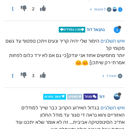
2
3 תגובות
נ
ה
נתנאל דוד
נ
🌩️מבין במודלים🌩️
איש השלגים
הימור שלי יהיה קריר ונעים ויתכן טפטוף עד גשם
מקומי קל
יותר מחמישים אחוז אני יצדק[כי גם אם לא ירד כלום לפחות
אמרתי רק שיתכן]
3
תגובה 1
ש
דוד
מנהל
❄️ משקיען
💖 תומך בפורום
איש השלגים
בגדול האירוע הקרוב כבר שייך למודלים
האזוריים והוא נראה די סגור עד מודל החלון
אח״כ הסינופטיקה אביבית... זה לא אומר שלא יתכנו עוד