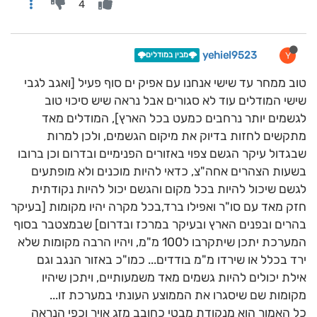
4
yehiel9523
Y
🌩️מבין במודלים🌩️
טוב ממחר עד שישי אנחנו עם אפיק ים סוף פעיל [ואגב לגבי
שישי המודלים עוד לא סגורים אבל נראה שיש סיכוי טוב
לגשמים יותר נרחבים כמעט בכל הארץ], המודלים מאד
מתקשים לחזות בדיוק את מיקום הגשמים, ולכן למרות
שבגדול עיקר הגשם צפוי באזורים הפנימיים ובדרום וכן ברובו
בשעות הצהרים אחה"צ, כדאי להיות מוכנים ולא מופתעים
לגשם שיכול להיות בכל מקום והגשם יכול להיות נקודתית
חזק מאד עם סו"ר ואפילו ברד,בכל מקרה יהיו מקומות [בעיקר
בהרים ובפנים הארץ ובעיקר במרכז ובדרום] שבמצטבר בסוף
המערכת יתכן שיתקרבו ל100 מ"מ, ויהיו הרבה מקומות שלא
ירד בכלל או שירדו מ"מ בודדים... כמו"כ באזור הנגב וגם
אילת יכולים להיות גשמים מאד משמעותיים, ויתכן שיהיו
מקומות שם שיסגרו את הממוצע העונתי במערכת זו...
כל האמור הוא מנקודת מבטי כחובב מזג אויר וכפי הנראה