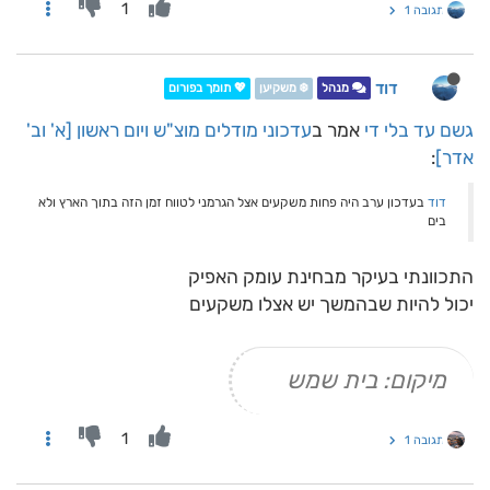
1
תגובה 1
דוד
מנהל
❄️ משקיען
💖 תומך בפורום
גשם עד בלי די
אמר ב
עדכוני מודלים מוצ"ש ויום ראשון [א' וב'
אדר]
:
דוד
בעדכון ערב היה פחות משקעים אצל הגרמני לטווח זמן הזה בתוך הארץ ולא
בים
התכוונתי בעיקר מבחינת עומק האפיק
יכול להיות שבהמשך יש אצלו משקעים
מיקום: בית שמש
1
תגובה 1