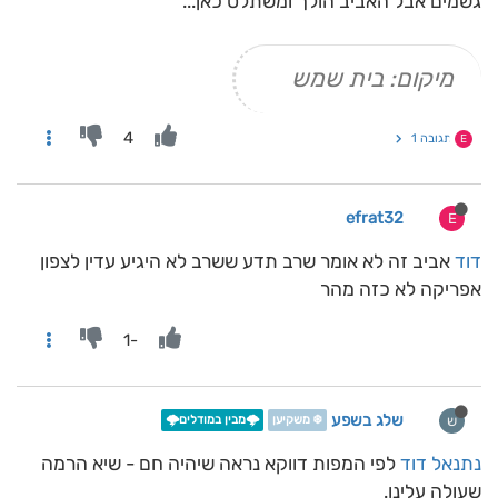
גשמים אבל האביב הולך ומשתלט כאן...
מיקום: בית שמש
4
תגובה 1
E
efrat32
E
דוד
אביב זה לא אומר שרב תדע ששרב לא היגיע עדין לצפון
אפריקה לא כזה מהר
-1
שלג בשפע
ש
❄️ משקיען
🌩️מבין במודלים🌩️
נתנאל דוד
לפי המפות דווקא נראה שיהיה חם - שיא הרמה
שעולה עלינו.