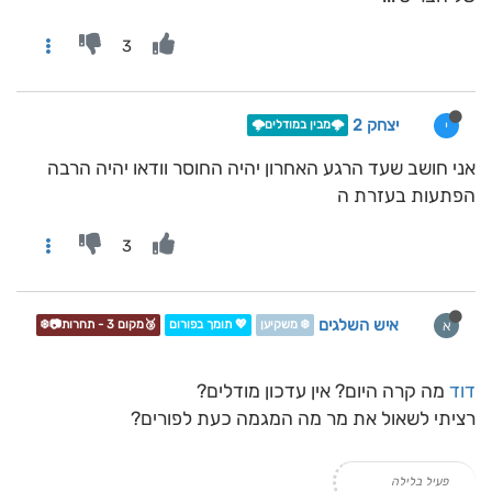
3
יצחק 2
י
🌩️מבין במודלים🌩️
אני חושב שעד הרגע האחרון יהיה החוסר וודאו יהיה הרבה
הפתעות בעזרת ה
3
איש השלגים
א
❄️ משקיען
💖 תומך בפורום
🥉מקום 3 - תחרות📷❄️
דוד
מה קרה היום? אין עדכון מודלים?
רציתי לשאול את מר מה המגמה כעת לפורים?
פעיל בלילה