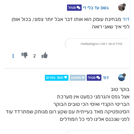
גשם עד בלי די
מנהל
דוד
מבחינת עומק הוא אותו דבר אבל יותר צפוני, בכול אופן
לפי איך שאני רואה
מודלים אני רואה בmeteologix
2
דוד
מנהל
❄️ משקיען
💖 תומך בפורום
בוקר טוב
אצל גפס והגרמני כמעט אין מערכת
הבריטי הקנדי ואיסי הכי טובים הבוקר
הסינופטיקה מאד בעייתית עם שקע רום מנותק שמתרדד עוד
לפני שנכנס אלינו לפי כל המודלים