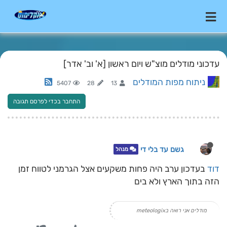
עדכוני מודלים מוצ"ש ויום ראשון [א' וב' אדר]
ניתוח מפות המודלים
5407
28
13
התחבר בכדי לפרסם תגובה
גשם עד בלי די
מנהל
דוד
בעדכון ערב היה פחות משקעים אצל הגרמני לטווח זמן
הזה בתוך הארץ ולא בים
מודלים אני רואה בmeteologix