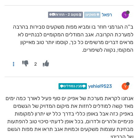
רפאל
ר
❄️ משקיען
🥈מקום 2 - תחרות📷❄️
ב''ה הגרמני חוזר בו ומביא מפות משקעים סבירות בהרבה
למערכת הקרובה. אגב המודלים המקומיים לבנתיים לא
מראים דברים מרשימים כל כך, קוסמו יותר טוב מאייקון
המקומי, נקווה לשיפורים.
2
yehiel9523
Y
🌩️מבין במודלים🌩️
אנחנו לקראת מערכת של אפיק ים סוף פעיל לאורך כמה ימים
מאד קשה למודלים לחזות את מיקום המדויק של הגשמים
באפיק כזה אבל באופן כללי בדרך כלל יש יתרון למקומות
פנימיים ולהרים ולדרום, בכל אופן לדעתי סיכוי טוב להפתעות
מבחינת עוצמות משקעים וכמויות אגב תראו את מפות הגשם
של הבריטי...