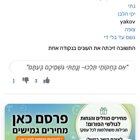
נתי
יקי הלבן
yakov
צופה
גשם עד בלי די
התשובה זיכתה את העונים בנקודה אחת
"אִם בְּחֻקּוֹתַי תֵּלֵכוּ- וְנָתַתִּי גִּשְׁמֵיכֶם בְּעִתָּם"
3