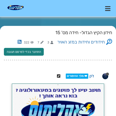
חידון הקיץ הגדול- חידה מס' 15
חידודים וחידות במזג האויר
322
7
3
התחבר בכדי לפרסם תגובה
ז'ק
👑 מלך ההימורים