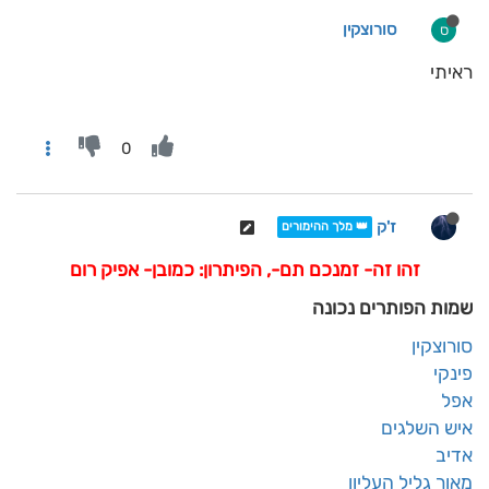
סורוצקין
ס
ראיתי
0
ז'ק
👑 מלך ההימורים
זהו זה- זמנכם תם-, הפיתרון: כמובן- אפיק רום
שמות הפותרים נכונה
סורוצקין
פינקי
אפל
איש השלגים
אדיב
מאור גליל העליון