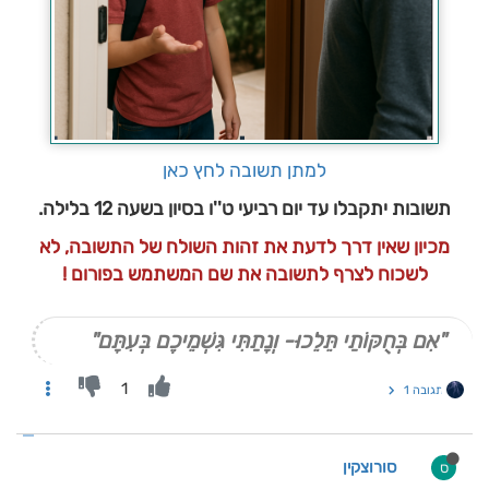
למתן תשובה לחץ כאן
תשובות יתקבלו עד יום רביעי ט''ו בסיון בשעה 12 בלילה.
מכיון שאין דרך לדעת את זהות השולח של התשובה, לא
לשכוח לצרף לתשובה את שם המשתמש בפורום !
"אִם בְּחֻקּוֹתַי תֵּלֵכוּ- וְנָתַתִּי גִּשְׁמֵיכֶם בְּעִתָּם"
1
תגובה 1
סורוצקין
ס