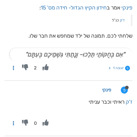
פינקי
אמר ב
חידון הקיץ הגדול- חידה מס' 15
:
ז'ק
כנ”ל
שלחתי לכם. תמונה של ילד שמחפש את חבר שלו.
"אִם בְּחֻקּוֹתַי תֵּלֵכוּ- וְנָתַתִּי גִּשְׁמֵיכֶם בְּעִתָּם"
2
תגובה 1
פ
פינקי
פ
ז'ק
ראיתי וכבר עניתי
0