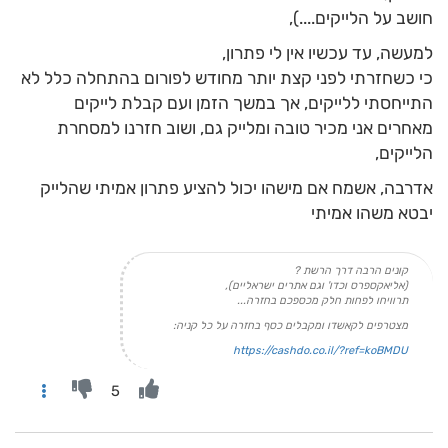
חושב על הלייקים....),
למעשה, עד עכשיו אין לי פתרון,
כי כשחזרתי לפני קצת יותר מחודש לפורום בהתחלה כלל לא
התייחסתי ללייקים, אך במשך הזמן ועם קבלת לייקים
מאחרים אני מכיר טובה ומלייק גם, ושוב חזרנו למסחרת
הלייקים,
אדרבה, אשמח אם מישהו יכול להציע פתרון אמיתי שהלייק
יבטא משהו אמיתי
קונים הרבה דרך הרשת ?
(אליאקספרס וכדו' וגם אתרים ישראליים),
תרוויחו לפחות חלק מכספכם בחזרה...
מצטרפים לקאשדו ומקבלים כסף בחזרה על כל קניה:
https://cashdo.co.il/?ref=koBMDU
5