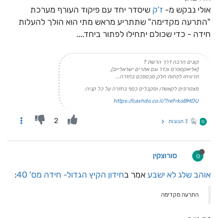
אולי נבקש מ-
ז'ק
שיסדר יחד עם פיקוד העורף מערכת
"התרעה מקדימה" שתתריע מראש מתי הוא הולך להעלות
חידה - כדי שכולם יתחילו לפתור ביחד....
קונים הרבה דרך הרשת ?
(אליאקספרס וכדו' וגם אתרים ישראליים),
תרוויחו לפחות חלק מכספכם בחזרה...
מצטרפים לקאשדו ומקבלים כסף בחזרה על כל קניה:
https://cashdo.co.il/?ref=koBMDU
2
3 תגובות
ס
סורוצקין
ס
אוהב שלג לא ישבע
אמר ב
חידון הקיץ הגדול- חידה מס' 40
:
התרעה מקדימה