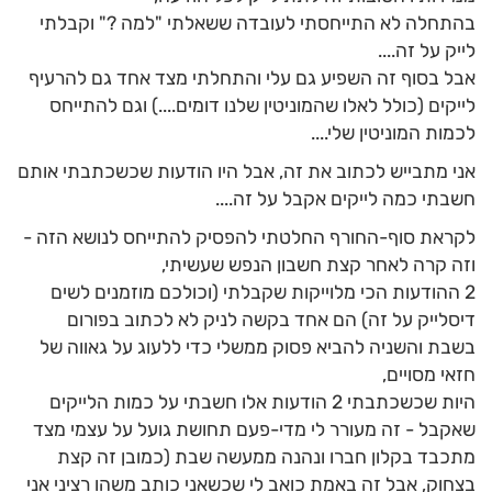
בהתחלה לא התייחסתי לעובדה ששאלתי "למה ?" וקבלתי
לייק על זה....
אבל בסוף זה השפיע גם עלי והתחלתי מצד אחד גם להרעיף
לייקים (כולל לאלו שהמוניטין שלנו דומים....) וגם להתייחס
לכמות המוניטין שלי....
אני מתבייש לכתוב את זה, אבל היו הודעות שכשכתבתי אותם
חשבתי כמה לייקים אקבל על זה....
לקראת סוף-החורף החלטתי להפסיק להתייחס לנושא הזה -
וזה קרה לאחר קצת חשבון הנפש שעשיתי,
2 ההודעות הכי מלוייקות שקבלתי (וכולכם מוזמנים לשים
דיסלייק על זה) הם אחד בקשה לניק לא לכתוב בפורום
בשבת והשניה להביא פסוק ממשלי כדי ללעוג על גאווה של
חזאי מסויים,
היות שכשכתבתי 2 הודעות אלו חשבתי על כמות הלייקים
שאקבל - זה מעורר לי מדי-פעם תחושת גועל על עצמי מצד
מתכבד בקלון חברו ונהנה ממעשה שבת (כמובן זה קצת
בצחוק, אבל זה באמת כואב לי שכשאני כותב משהו רציני אני