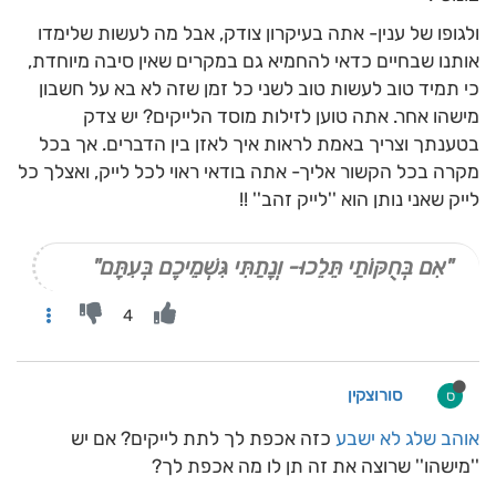
ולגופו של ענין- אתה בעיקרון צודק, אבל מה לעשות שלימדו
אותנו שבחיים כדאי להחמיא גם במקרים שאין סיבה מיוחדת,
כי תמיד טוב לעשות טוב לשני כל זמן שזה לא בא על חשבון
מישהו אחר. אתה טוען לזילות מוסד הלייקים? יש צדק
בטענתך וצריך באמת לראות איך לאזן בין הדברים. אך בכל
מקרה בכל הקשור אליך- אתה בודאי ראוי לכל לייק, ואצלך כל
לייק שאני נותן הוא ''לייק זהב'' !!
"אִם בְּחֻקּוֹתַי תֵּלֵכוּ- וְנָתַתִּי גִּשְׁמֵיכֶם בְּעִתָּם"
4
סורוצקין
ס
אוהב שלג לא ישבע
כזה אכפת לך לתת לייקים? אם יש
''מישהו'' שרוצה את זה תן לו מה אכפת לך?