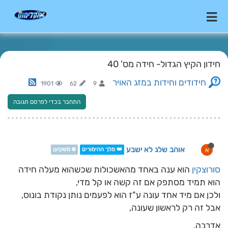
חידון הקיץ הגדול- חידה מס' 40
חידודים וחידות במזג האויר
1901
62
9
התחבר בכדי לפרסם תגובה
אוהב שלג לא ישבע
א
👑 מלך ההימורים
❄️ משקיען
סורוצקין
הוא ענה באחד מהאשכולות שכשהוא מעלה חידה
הוא תמיד מסתפק אם זה קשה או קל מדי,
ולכן אם מיד אחד עונה ע"ז הוא לפעמים נותן נקודת בונוס,
אבל זה רק לראשון שעונה,
אדרבה,