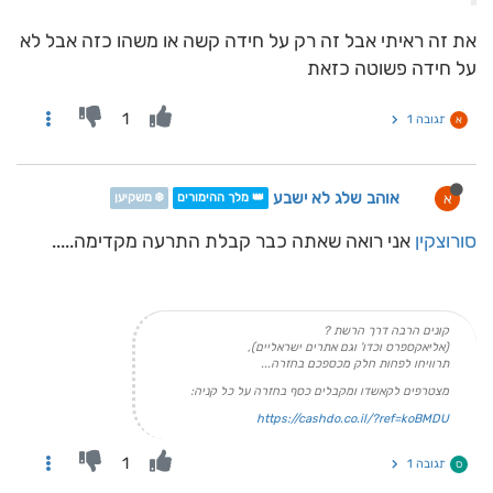
את זה ראיתי אבל זה רק על חידה קשה או משהו כזה אבל לא
על חידה פשוטה כזאת
1
תגובה 1
א
אוהב שלג לא ישבע
א
👑 מלך ההימורים
❄️ משקיען
סורוצקין
אני רואה שאתה כבר קבלת התרעה מקדימה.....
קונים הרבה דרך הרשת ?
(אליאקספרס וכדו' וגם אתרים ישראליים),
תרוויחו לפחות חלק מכספכם בחזרה...
מצטרפים לקאשדו ומקבלים כסף בחזרה על כל קניה:
https://cashdo.co.il/?ref=koBMDU
1
תגובה 1
ס