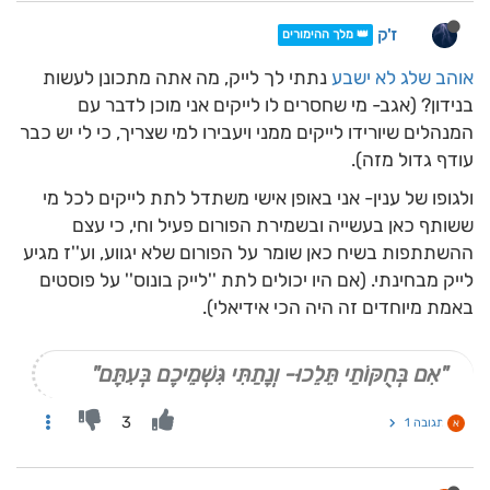
ז'ק
👑 מלך ההימורים
אוהב שלג לא ישבע
נתתי לך לייק, מה אתה מתכונן לעשות
בנידון? (אגב- מי שחסרים לו לייקים אני מוכן לדבר עם
המנהלים שיורידו לייקים ממני ויעבירו למי שצריך, כי לי יש כבר
עודף גדול מזה).
ולגופו של ענין- אני באופן אישי משתדל לתת לייקים לכל מי
ששותף כאן בעשייה ובשמירת הפורום פעיל וחי, כי עצם
ההשתתפות בשיח כאן שומר על הפורום שלא יגווע, וע''ז מגיע
לייק מבחינתי. (אם היו יכולים לתת ''לייק בונוס'' על פוסטים
באמת מיוחדים זה היה הכי אידיאלי).
"אִם בְּחֻקּוֹתַי תֵּלֵכוּ- וְנָתַתִּי גִּשְׁמֵיכֶם בְּעִתָּם"
3
תגובה 1
א