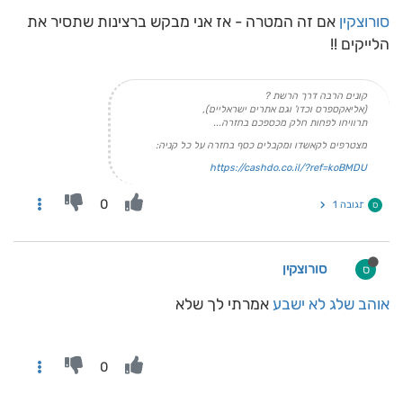
סורוצקין
אם זה המטרה - אז אני מבקש ברצינות שתסיר את
הלייקים !!
קונים הרבה דרך הרשת ?
(אליאקספרס וכדו' וגם אתרים ישראליים),
תרוויחו לפחות חלק מכספכם בחזרה...
מצטרפים לקאשדו ומקבלים כסף בחזרה על כל קניה:
https://cashdo.co.il/?ref=koBMDU
0
תגובה 1
ס
סורוצקין
ס
אוהב שלג לא ישבע
אמרתי לך שלא
0