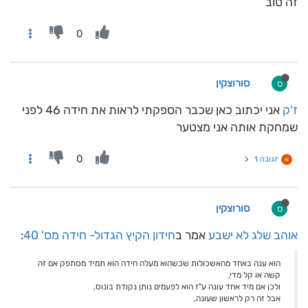
זה טוב
0
סורוצקין
ס
ז'ק
אני יכתוב כאן שכבר הספקתי לראות את חידה 46 לפני
שמחקת אותה אני מצטער
0
תגובה 1
א
סורוצקין
ס
אוהב שלג לא ישבע
אמר ב
חידון הקיץ הגדול- חידה מס' 40
:
הוא ענה באחד מהאשכולות שכשהוא מעלה חידה הוא תמיד מסתפק אם זה
קשה או קל מדי,
ולכן אם מיד אחד עונה ע"ז הוא לפעמים נותן נקודת בונוס,
אבל זה רק לראשון שעונה,