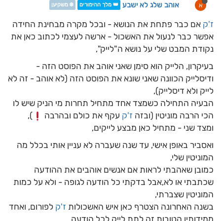
אוהב שלג לא ישבע
א
👑 מלך ההימורים
❄️ משקיען
ז'ק
אם כבר פתחת את הנושא - ובכל מקרה מבחינת החידה
אפשר כבר לנעול את האשכול - ארשה לעצמי לכתוב כאן את
נקודת המבט שלי על נושא ה"לייק",
בעיקרון, הלייק הוא סימן שאני אוהב את הפוסט הזה -
ודיסלייק הכוונה שאני שונא את הפוסט הזה (לא אוהב - זה לא
לייק ולא דיסלייק),
הבעיה התחילה כשמצד אחד מתחיל תחרות מי הניק שיש לו
הכי הרבה מוניטין (ובזה
ז'ק
עקף את כולם ובהרבה
),
ומצד שני - מתחיל כאן מבצע לייקים,
ואסביר באופן אישי, עד שנה שעברה לא עניין אותי בכלל מה
המוניטין שלי,
כמובן שאהבתי לראות אם אנשים אוהבים את ההודעה
שכתבתי או לא,אבל בדקתי כל הודעה לגופה - ולא על כמות
המוניטין שצברתי,
בשנה האחרונה הצטרף כאן איש האשכולות
ז'ק
לפורום, ואחד
ממידותיו הטובות זה לתת לייק לכל הודעה,