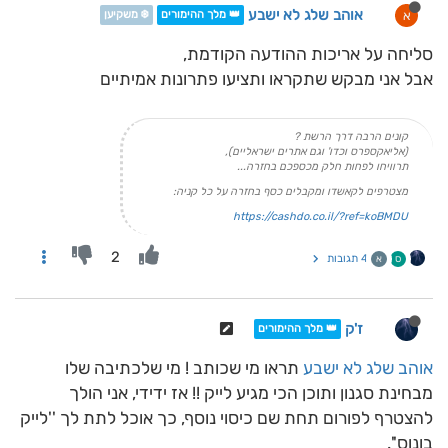
אוהב שלג לא ישבע
א
👑 מלך ההימורים
❄️ משקיען
סליחה על אריכות ההודעה הקודמת,
אבל אני מבקש שתקראו ותציעו פתרונות אמיתיים
קונים הרבה דרך הרשת ?
(אליאקספרס וכדו' וגם אתרים ישראליים),
תרוויחו לפחות חלק מכספכם בחזרה...
מצטרפים לקאשדו ומקבלים כסף בחזרה על כל קניה:
https://cashdo.co.il/?ref=koBMDU
2
4 תגובות
ס
א
ז'ק
👑 מלך ההימורים
אוהב שלג לא ישבע
תראו מי שכותב ! מי שלכתיבה שלו
מבחינת סגנון ותוכן הכי מגיע לייק !! אז ידידי, אני הולך
להצטרף לפורום תחת שם כיסוי נוסף, כך אוכל לתת לך ''לייק
בונוס''.