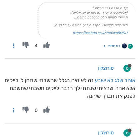
קונים הרבה דרך הרשת ?
(אליאקספרס וכדו' וגם אתרים ישראליים),
תרוויחו לפחות חלק מכספכם בחזרה...
מצטרפים לקאשדו ומקבלים כסף בחזרה על כל קניה:
https://cashdo.co.il/?ref=koBMDU
4
4 תגובות
ס
סורוצקין
ס
אוהב שלג לא ישבע
זה לא היה בגלל שחשבתי שתתן לי לייקים
אלא אחרי שראיתי שנתתי לך הרבה לייקים חשבתי שתשמח
לפנק את חברך שיהנה
0
סורוצקין
ס