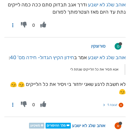
אוהב שלג לא ישבע
ודרך אגב תבדוק סתם ככה כמה לייקים
נתת עד היום מאז הצטרפותך לפורום
0
סורוצקין
ס
אוהב שלג לא ישבע
אמר ב
חידון הקיץ הגדול- חידה מס' 40
:
אנא תסיר את כל הלייקים שנתת לי
לא חשבת לרגע שאני יחזור בי ויסיר את כל הלייקים
0
תגובה 1
א
אוהב שלג לא ישבע
א
👑 מלך ההימורים
❄️ משקיען