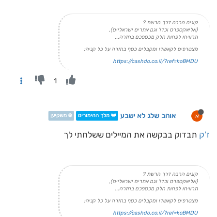
קונים הרבה דרך הרשת ?
(אליאקספרס וכדו' וגם אתרים ישראליים),
תרוויחו לפחות חלק מכספכם בחזרה...
מצטרפים לקאשדו ומקבלים כסף בחזרה על כל קניה:
https://cashdo.co.il/?ref=koBMDU
1
אוהב שלג לא ישבע
א
👑 מלך ההימורים
❄️ משקיען
ז'ק
תבדוק בבקשה את המיילים ששלחתי לך
קונים הרבה דרך הרשת ?
(אליאקספרס וכדו' וגם אתרים ישראליים),
תרוויחו לפחות חלק מכספכם בחזרה...
מצטרפים לקאשדו ומקבלים כסף בחזרה על כל קניה:
https://cashdo.co.il/?ref=koBMDU