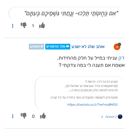
"אִם בְּחֻקּוֹתַי תֵּלֵכוּ- וְנָתַתִּי גִּשְׁמֵיכֶם בְּעִתָּם"
1
אוהב שלג לא ישבע
א
👑 מלך ההימורים
❄️ משקיען
ז'ק
עניתי במייל על חלק מהחידות,
אשמח אם תענה לי במה צדקתי ?
קונים הרבה דרך הרשת ?
(אליאקספרס וכדו' וגם אתרים ישראליים),
תרוויחו לפחות חלק מכספכם בחזרה...
מצטרפים לקאשדו ומקבלים כסף בחזרה על כל קניה:
https://cashdo.co.il/?ref=koBMDU
0
2 תגובות