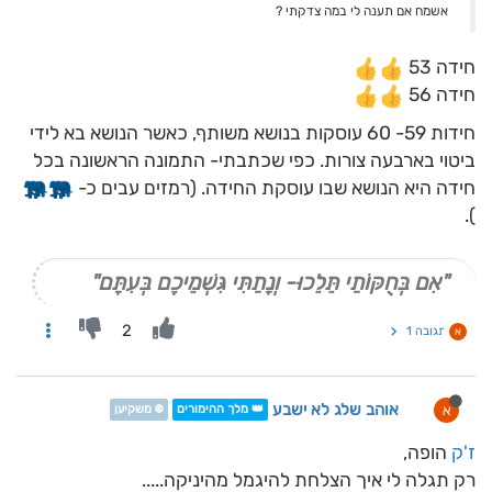
אשמח אם תענה לי במה צדקתי ?
חידה 53
חידה 56
חידות 59- 60 עוסקות בנושא משותף, כאשר הנושא בא לידי
ביטוי בארבעה צורות. כפי שכתבתי- התמונה הראשונה בכל
חידה היא הנושא שבו עוסקת החידה. (רמזים עבים כ-
).
"אִם בְּחֻקּוֹתַי תֵּלֵכוּ- וְנָתַתִּי גִּשְׁמֵיכֶם בְּעִתָּם"
2
תגובה 1
א
אוהב שלג לא ישבע
א
👑 מלך ההימורים
❄️ משקיען
ז'ק
הופה,
רק תגלה לי איך הצלחת להיגמל מהיניקה.....