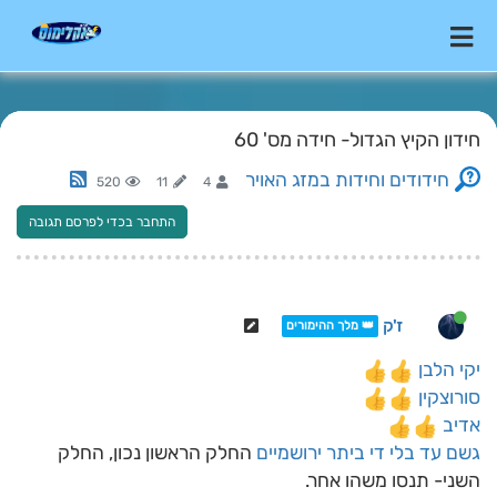
חידון הקיץ הגדול- חידה מס' 60
חידודים וחידות במזג האויר
520
11
4
התחבר בכדי לפרסם תגובה
ז'ק
👑 מלך ההימורים
יקי הלבן
סורוצקין
אדיב
גשם עד בלי די
ביתר ירושמיים
החלק הראשון נכון, החלק
השני- תנסו משהו אחר.