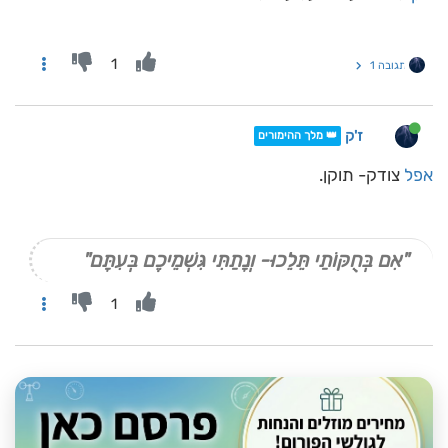
1
תגובה 1
ז'ק
👑 מלך ההימורים
אפל
צודק- תוקן.
"אִם בְּחֻקּוֹתַי תֵּלֵכוּ- וְנָתַתִּי גִּשְׁמֵיכֶם בְּעִתָּם"
1