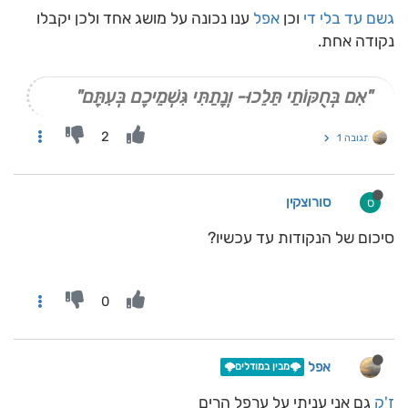
גשם עד בלי די
וכן
אפל
ענו נכונה על מושג אחד ולכן יקבלו
נקודה אחת.
"אִם בְּחֻקּוֹתַי תֵּלֵכוּ- וְנָתַתִּי גִּשְׁמֵיכֶם בְּעִתָּם"
2
תגובה 1
סורוצקין
ס
סיכום של הנקודות עד עכשיו?
0
אפל
🌩️מבין במודלים🌩️
ז'ק
גם אני עניתי על ערפל הרים