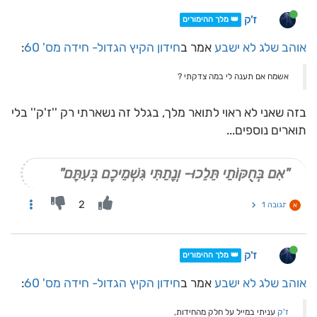
ז'ק
👑 מלך ההימורים
אוהב שלג לא ישבע
אמר ב
חידון הקיץ הגדול- חידה מס' 60
:
אשמח אם תענה לי במה צדקתי ?
בזה שאני לא ראוי לתואר מלך, בגלל זה נשארתי רק ''ז'ק'' בלי
תוארים נוספים...
"אִם בְּחֻקּוֹתַי תֵּלֵכוּ- וְנָתַתִּי גִּשְׁמֵיכֶם בְּעִתָּם"
2
תגובה 1
א
ז'ק
👑 מלך ההימורים
אוהב שלג לא ישבע
אמר ב
חידון הקיץ הגדול- חידה מס' 60
:
ז'ק
עניתי במייל על חלק מהחידות,