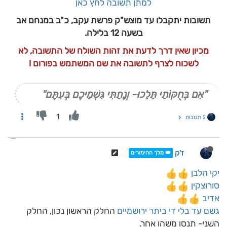
למתן תשובה לחץ כאן
תשובות יתקבלו עד מוצש"ק פרשת עקב, כ"ב במנחם אב
בשעה 12 בלילה.
מכיון שאין דרך לדעת את זהות השולח של התשובה, לא
לשכוח לצרף לתשובה את שם המשתמש בפורום !
"אִם בְּחֻקּוֹתַי תֵּלֵכוּ- וְנָתַתִּי גִּשְׁמֵיכֶם בְּעִתָּם"
1
2 תגובות
ז'ק
👑 מלך ההימורים
יקי הלבן
סורוצקין
אדיב
גשם עד בלי די
ביתר ירושמיים
החלק הראשון נכון, החלק
השני- תנסו משהו אחר.