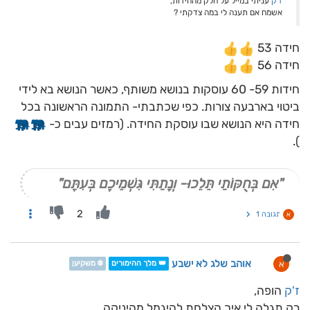
ז'ק
עניתי במייל על חלק מהחידות,
אשמח אם תענה לי במה צדקתי ?
חידה 53
חידה 56
חידות 59- 60 עוסקות בנושא משותף, כאשר הנושא בא לידי
ביטוי בארבעה צורות. כפי שכתבתי- התמונה הראשונה בכל
חידה היא הנושא שבו עוסקת החידה. (רמזים עבים כ-
).
"אִם בְּחֻקּוֹתַי תֵּלֵכוּ- וְנָתַתִּי גִּשְׁמֵיכֶם בְּעִתָּם"
2
תגובה 1
א
אוהב שלג לא ישבע
א
👑 מלך ההימורים
❄️ משקיען
ז'ק
הופה,
רק תגלה לי איך הצלחת להיגמל מהיניקה.....