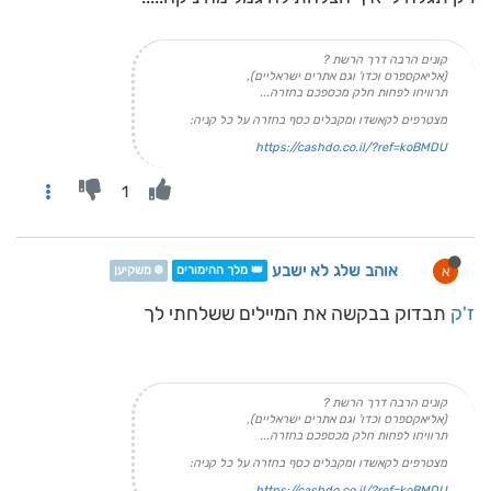
קונים הרבה דרך הרשת ?
(אליאקספרס וכדו' וגם אתרים ישראליים),
תרוויחו לפחות חלק מכספכם בחזרה...
מצטרפים לקאשדו ומקבלים כסף בחזרה על כל קניה:
https://cashdo.co.il/?ref=koBMDU
1
אוהב שלג לא ישבע
א
👑 מלך ההימורים
❄️ משקיען
ז'ק
תבדוק בבקשה את המיילים ששלחתי לך
קונים הרבה דרך הרשת ?
(אליאקספרס וכדו' וגם אתרים ישראליים),
תרוויחו לפחות חלק מכספכם בחזרה...
מצטרפים לקאשדו ומקבלים כסף בחזרה על כל קניה:
https://cashdo.co.il/?ref=koBMDU