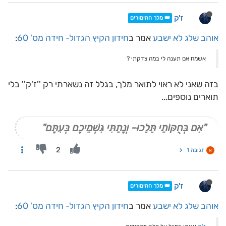
ז'ק
👑 מלך ההימורים
אוהב שלג לא ישבע
אמר ב
חידון הקיץ הגדול- חידה מס' 60
:
אשמח אם תענה לי במה צדקתי ?
בזה שאני לא ראוי לתואר מלך, בגלל זה נשארתי רק ''ז'ק'' בלי
תוארים נוספים...
"אִם בְּחֻקּוֹתַי תֵּלֵכוּ- וְנָתַתִּי גִּשְׁמֵיכֶם בְּעִתָּם"
2
תגובה 1
א
ז'ק
👑 מלך ההימורים
אוהב שלג לא ישבע
אמר ב
חידון הקיץ הגדול- חידה מס' 60
: