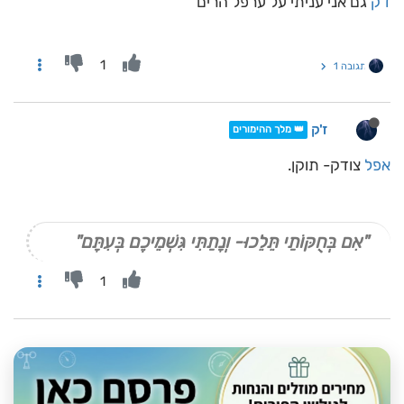
ז'ק
גם אני עניתי על ערפל הרים
1
תגובה 1
ז'ק
👑 מלך ההימורים
אפל
צודק- תוקן.
"אִם בְּחֻקּוֹתַי תֵּלֵכוּ- וְנָתַתִּי גִּשְׁמֵיכֶם בְּעִתָּם"
1