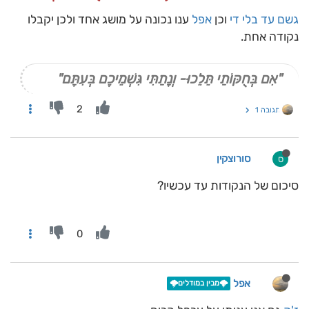
גשם עד בלי די
וכן
אפל
ענו נכונה על מושג אחד ולכן יקבלו
נקודה אחת.
"אִם בְּחֻקּוֹתַי תֵּלֵכוּ- וְנָתַתִּי גִּשְׁמֵיכֶם בְּעִתָּם"
2
תגובה 1
סורוצקין
ס
סיכום של הנקודות עד עכשיו?
0
אפל
🌩️מבין במודלים🌩️