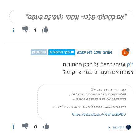
"אִם בְּחֻקּוֹתַי תֵּלֵכוּ- וְנָתַתִּי גִּשְׁמֵיכֶם בְּעִתָּם"
1
אוהב שלג לא ישבע
א
👑 מלך ההימורים
❄️ משקיען
ז'ק
עניתי במייל על חלק מהחידות,
אשמח אם תענה לי במה צדקתי ?
קונים הרבה דרך הרשת ?
(אליאקספרס וכדו' וגם אתרים ישראליים),
תרוויחו לפחות חלק מכספכם בחזרה...
מצטרפים לקאשדו ומקבלים כסף בחזרה על כל קניה:
https://cashdo.co.il/?ref=koBMDU
0
2 תגובות