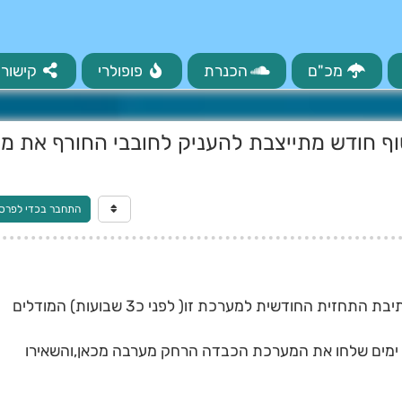
מכ"ם
הכנרת
פופולרי
קישורי
סוף חודש מתייצבת להעניק לחובבי החורף את מ
התחבר בכדי לפרס
בראשית הדברים,נא לא לשכוח שהעת כתיבת התחזית החודשית למערכת זו( לפני כ3 שבועות) המודלים
דבר נוסף,גם כאשר החלו לזהות,לפני כ4 ימים שלחו את המערכת הכבדה הרחק מערבה מכאן,והשאירו