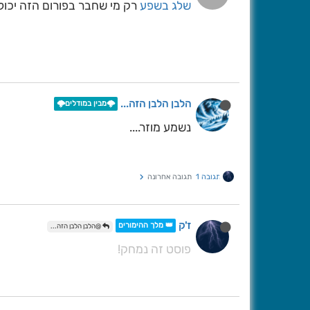
שלג בשפע
רק מי שחבר בפורום הזה יכול
הלבן הלבן הזה...
🌩️מבין במודלים🌩️
נשמע מוזר....
תגובה 1
תגובה אחרונה
ז'ק
👑 מלך ההימורים
@הלבן הלבן הזה...
פוסט זה נמחק!