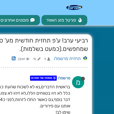
פורטל מזג האוויר
פוסטים אחרונים
רביעי ערב! ע'פ תחזית חודשית מע' 
שמחפשים.(כמעט בשלמות).
תחזית מרשמלו
2269
15
9
מרשמלו
🥇 מומחה של הפורום
מ
כלל לא היו בטווחים הללו,לא זיהו לא צפו.
אותנו עם פירורים.
שימו לב!