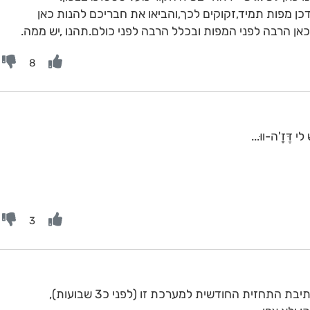
דכן מפות תמיד,זקוקים לכך,והביאו את חבריכם להנות כאן
אן הרבה לפני המפות ובכלל הרבה לפני כולם.תהנו ,יש ממה.
8
ּזָ'ה-ווּ...
3
בראשית הדברים, נא לא לשכוח שבעת כתיבת התחזית החודשית למערכת זו (לפני כ3 שבועות),