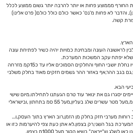
ת החורף מממוצע פחות או יותר להרבה יותר גשום ממוצע לכלל
, והדבר לא פחות מ'נס' כאשר כולם כולל כולם( פרט אלינו)
צורת קשה.
הארץ.
בין לראשונה העונה ומבחינת כמויות יהיה כשיר לפתיחת עונה
דבר נוסף.הכמויות הגדולות וההצפות שהיו נחלת יושבי החוף והחלקים הסמוכים אליו עד כ15קמ מזרחה
ף,גם בגב ההר,אף באזור ההר גשמים חזקים מאוד בחלק משלבי
יעי הבא.
מים יסגרו גם את ינואר עוד טרם הגעתנו לתחילתו.מיום שישי
עד יום חמישי הבא שאניות ימדדו כ200ממ,מעל מטר עשרים שלג בעליון,מעל 55 סמ בתחתון ,ובישראלי
וחות מערבי חזק בחלק מן הזמן,רוב הארץ בתוך העסק,ו...
ל 1000מ בשיאה של המערכת בגל השני,רק בצפון.לא אתן כעת צפי להיערמות כזו או
לג ש"ייראה" בשיא הקור מעל 1000מ בצפון.