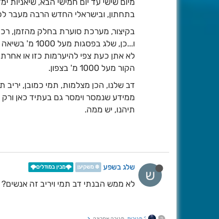
בתחתון, ובישראלי החדש הרבה מעבר לכך (גובה 2,800
בקיצור, מערכת סוערת בחלק מהזמן, רכי
ו...כן, שלג בפסגות מעל 1000 מ' בשיאה של המערכת בגל השני, רק בצפון.
לא אתן כעת צפי להיערמות כזו או אחרת
הקור מעל 1000 מ' בצפון.
דב שלנו, הכן מצלמות, תמי כמובן, יריב 
ממידע שנמסר וימסר גם בעתיד כאן ורק כ
תיהנו, יש ממה.
שלג בשפע
❄️ משקיען
🌩️מבין במודלים🌩️
ש
לא ממש הבנתי דב תמי ויריב זה אנשים?
2 תגובות
תגובה אחרונה