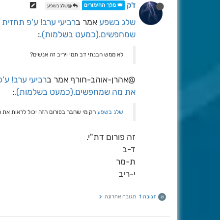
ז'ק
👑 מלך ההימורים
@שלג בשפע
שלג בשפע
אמר ב
רביעי ערב! ע'פ תחזית
שמחפשים.(כמעט בשלמות).
:
לא ממש הבנתי דב תמי ויריב זה אנשים?
@אהרן-אוהב-חורף אמר ב
רביעי ערב! ע'
את מה שמחפשים.(כמעט בשלמות).
:
שלג בשפע
רק מי שחבר בפורום הזה יכול לראות את 
זה פורום דת"י.
ד-ב
ת-מר
י-ריב
תגובה 1
תגובה אחרונה
ש