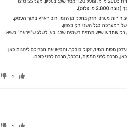
מיום שישי עד יום חמישי הבא, שיאניות ימדדו כ200 מ"מ, ומעל 1.20 מטר שלג בעליון, מעל 55 ס"מ
 מ' פלוס).
ב רוחות מערבי חזק בחלק מן הזמן, רוב הארץ בתוך העסק,
, רק שתדעו שיש תחזית רשמית שלנו כאן לשלג ש"ייראה" בשיא
תעדכן מפות תמיד, זקוקים לכך. והביאו את חבריכם ליהנות כאן
אן, הרבה לפני המפות, ובכלל, הרבה לפני כולם.
1
1