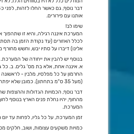
המודלים כלל לא היו בטווחים הללו, לא זיה
אותנו עם פירורים.
שימו לב!
המערכת איננה רגילה, והיא זו שתהפוך 
לכלל האזורים (עד נקודת הזמן בה תסתיים
אלינו) דיברו על סתיו יבש, וחשש מחורף 
בנוסף יש להבין את ייחודה של המערכת.
א. איננה אחת, אלא בת מס' גלים. ב. כל 
החרמון על כל מפלסיו, מלבין - לראשונה 
(מעל 35 ס"מ בתחתון). כמובן שלא יפתח, עקב הימשכות המערכת.
מהחוף, יהיו נחלת פנים הארץ בנוסף לחו
המערכת.
זמן המערכת, על כל גליו, לפחות עד יום ר
כמויות משקעים עצומות, ושוב, חלקים מסו