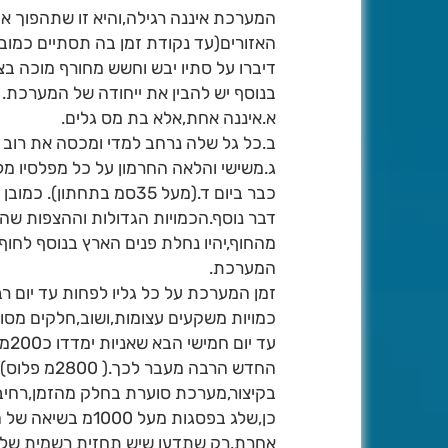
המערכת איננה רגילה,והיא זו שתהפוך א
האזורים(עד נקודת זמן בה תסתיים כמובן)
דיברו על סתיו יבש וחשש מחורף מוכה ב
בנוסף יש להבין את ייחודה של המערכת.
א.איננה אחת,אלא בת מס גלים.
ב.כל גל שלה נרחב למדי ומכסה את רוב 
ג.משישי והלאה החרמון על כל מפלסיו מל
כבר ביום ד.(מעל 35סמ בתחתון). כמובן שלא יפתח עקב המשכות המערכת.
מהחוף,יהיו נחלת פנים הארץ בנוסף לחו
המערכת.
זמן המערכת על כל גליו לפחות עד יום רב
כמויות משקעים עצומות,ושוב,חלקים מסויי
החדש הרבה מעבר לכך.( 2800מ פלוס).
בקיצור,מערכת סוערת בחלק מהזמן,רחיב ר
כן,שלג בפסגות מע
אחרת,רק שתדעו שיש תחזית רשמית שלנו כאן לש