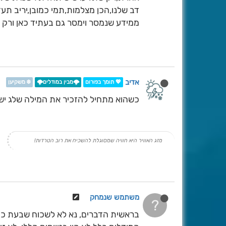
דב שלנו,הכן מצלמות,תמי כמובן,יריב תע
ממידע שנמסר וימסר גם בעתיד כאן ורק כ
אדיב
💖 תומך בפורום
🌩️מבין במודלים🌩️
❄️ משקיען
כשהוא מתחיל להזכיר את המילה שלג יש לי דֶ
מזג האוויר היא חוויה שמסוגלת להשכיח את רוב הטרדות!
משתמש שנמחק
?