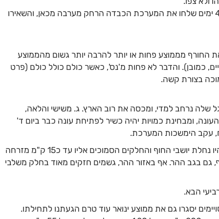
ו ולא צפו.
דבר נוסף, גם כאשר החלו לזהות, לפני כ4 ימים שלחו את המערכת הכבדה הרחק מערבה מכאן, והשאירו
את החורף מממוצע פחות או יותר להרבה יותר גשום מהממוצע
, כמובן). והדבר לא פחות מ'נס', כאשר כולם כולל כולם (פרט
מוכה בצורת קשה.
גל שלה נרחב למדי, ומכסה את רוב הארץ. ג. משישי והלאה,
העונה, ומבחינת כמויות יהיה כשיר לפתיחת עונה כבר ביום ד'
דבר נוסף, הכמויות הגדולות וההצפות שהיו נחלת יושבי החוף והחלקים הסמוכים אליו עד כ15 ק"מ מזרחה
ף, גם בגב ההר. אף באזור ההר, גשמים חזקים מאוד בחלק משלבי
ביעי הבא.
יימים יסגרו גם את ממוצע ינואר עוד טרם הגעתנו לתחילתו.