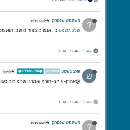
?
משתמש שנמחק
@שלג בשפע
?
שלג בשפע
כן, אנשים בפורום שבו הוא מ
תגובה 1
תגובה אחרונה
ש
שלג בשפע
❄️ משקיען
🌩️מבין במודלים🌩️
@אורח
ש
@אהרן-אוהב-חורף ואמרנו שהפורום סגור 
תגובה 1
תגובה אחרונה
?
משתמש שנמחק
@שלג בשפע
?