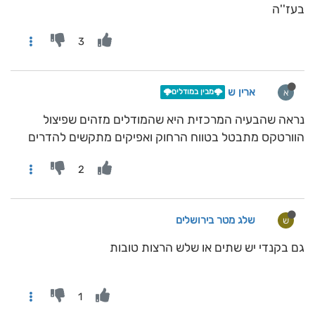
בעז''ה
3
ארין ש
א
🌩️מבין במודלים🌩️
נראה שהבעיה המרכזית היא שהמודלים מזהים שפיצול
הוורטקס מתבטל בטווח הרחוק ואפיקים מתקשים להדרים
2
שלג מטר בירושלים
ש
גם בקנדי יש שתים או שלש הרצות טובות
1