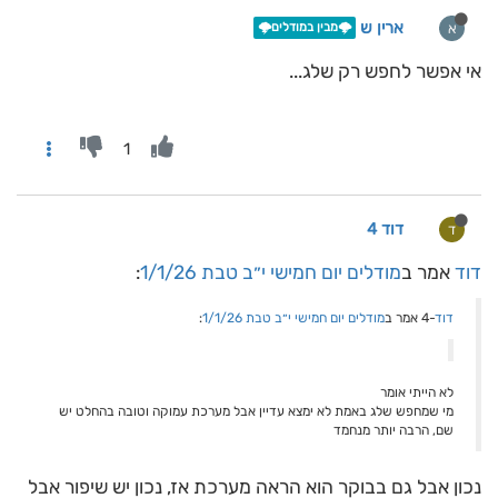
ארין ש
א
🌩️מבין במודלים🌩️
אי אפשר לחפש רק שלג...
1
דוד 4
ד
דוד
אמר ב
מודלים יום חמישי י״ב טבת 1/1/26
:
דוד
-4 אמר ב
מודלים יום חמישי י״ב טבת 1/1/26
:
לא הייתי אומר
מי שמחפש שלג באמת לא ימצא עדיין אבל מערכת עמוקה וטובה בהחלט יש
שם, הרבה יותר מנחמד
נכון אבל גם בבוקר הוא הראה מערכת אז, נכון יש שיפור אבל