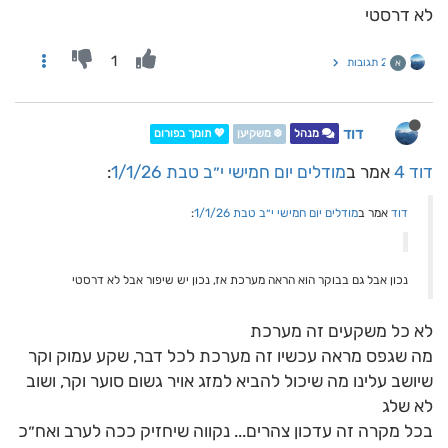
לא דרסטי
1
2 תגובות
א
דוד
מנהל
❄️ משקיען
💖 תומך בפורום
דוד 4
אמר ב
מודלים יום חמישי י״ב טבת 1/1/26
:
דוד
אמר ב
מודלים יום חמישי י״ב טבת 1/1/26
:
נכון אבל גם בבוקר הוא הראה מערכת אז, נכון יש שיפור אבל לא דרסטי
לא כל משקעים זה מערכת
מה שגפס מראה עכשיו זה מערכת לכל דבר, שקע עמוק וקר
שיושב עלינו מה שיכול להביא למזג אויר גשום סוער וקר, ושוב
לא שלג
בכל מקרה זה עדכון צהרים... נקווה שיחזיק ככה לערב ואח״כ