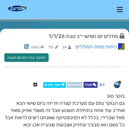
מודלים יום חמישי י״ב טבת 1/1/26
ניתוח מפות המודלים
5263
112
24
התחבר בכדי לפרסם תגובה
דוד
מנהל
❄️ משקיען
💖 תומך בפורום
בוקר טוב
גם הבוקר גפס עם מערכת קצרה וזריזה ביום שישי הבא
ואח״כ עוד אחת בתחילת השבוע אבל זה משולי אפיק ומאד
מאד שברירי, בכלל לא הסינופטיקה שאנחנו רוצים לראות אבל
כל גשם הוא מבורך ונחזיק אצבעות שבע״ה אכן יבוא