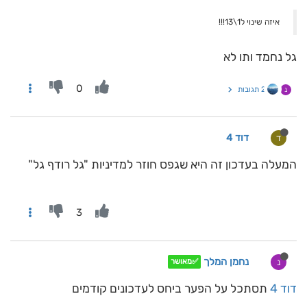
איזה שינוי ל1\13!!!
גל נחמד ותו לא
0
2 תגובות
נ
דוד 4
ד
המעלה בעדכון זה היא שגפס חוזר למדיניות "גל רודף גל"
3
נחמן המלך
נ
✅מאושר
דוד 4
תסתכל על הפער ביחס לעדכונים קודמים