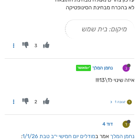
לא בהכרח מבחינת הסינופטיקה
מיקום: בית שמש
3
נחמן המלך
נ
✅מאושר
איזה שינוי ל1\13!!!
2
תגובה 1
ד
דוד 4
ד
נחמן המלך
אמר ב
מודלים יום חמישי י״ב טבת 1/1/26
: