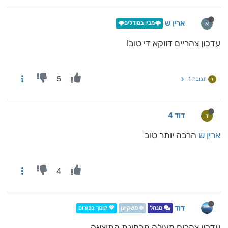
ארין ש
א
🌩️מבין במודלים🌩️
עדכון צהריים דווקא די טוב!
5
תגובה 1
ד
דוד 4
ד
ארין ש
הרבה יותר טוב
4
דוד
מנהל
❄️ משקיען
💖 תומך בפורום
עדכון צהרים מעולה מבחינת התוצאה