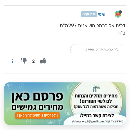
שימי
❄️ משקיען
דלית אל כרמל השיאנית 297מ"מ
ב"ה
ב"ה כולנו תותחים, תמיד!!
2