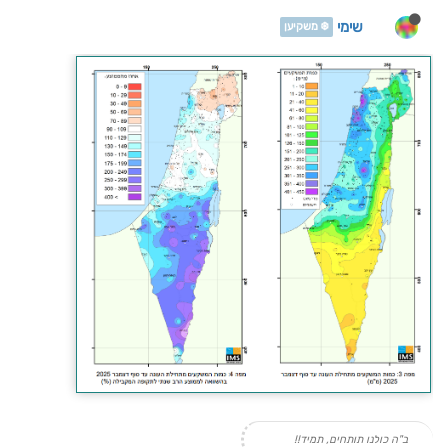
שימי
❄️ משקיען
ב"ה כולנו תותחים, תמיד!!