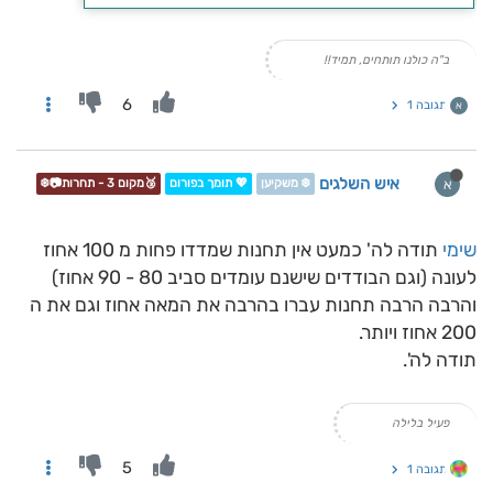
ב"ה כולנו תותחים, תמיד!!
6
תגובה 1
א
איש השלגים
א
❄️ משקיען
💖 תומך בפורום
🥉מקום 3 - תחרות📷❄️
שימי
תודה לה' כמעט אין תחנות שמדדו פחות מ 100 אחוז
לעונה (וגם הבודדים שישנם עומדים סביב 80 - 90 אחוז)
והרבה הרבה תחנות עברו בהרבה את המאה אחוז וגם את ה
200 אחוז ויותר.
תודה לה'.
פעיל בלילה
5
תגובה 1