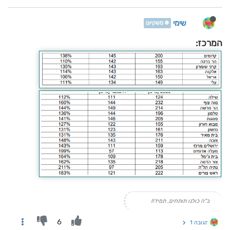
שימי
❄️ משקיען
המרכז:
ב"ה כולנו תותחים, תמיד!!
6
תגובה 1