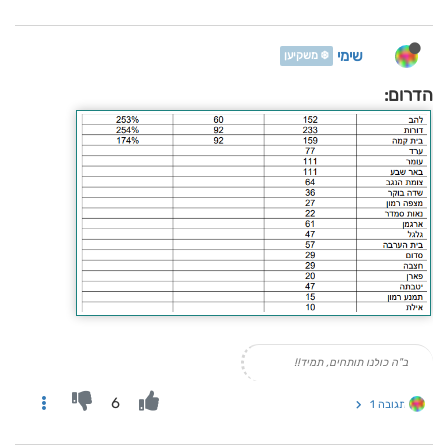
שימי
❄️ משקיען
הדרום:
ב"ה כולנו תותחים, תמיד!!
6
תגובה 1