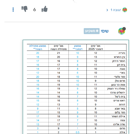
6
תגובה 1
שימי
❄️ משקיען