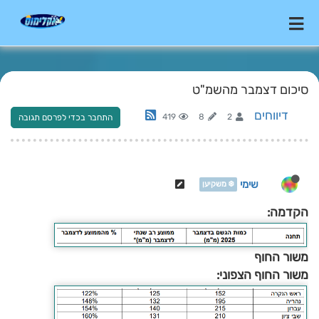
סיכום דצמבר מהשמ"ט
דיווחים
419
8
2
התחבר בכדי לפרסם תגובה
שימי
❄️ משקיען
הקדמה:
משור החוף
משור החוף הצפוני: