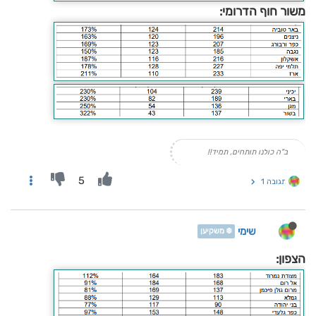
משור חוף הדרומי:
ב"ה כולנו תותחים, תמיד!!
5
תגובה 1
שימי
❄️ משקיען
הצפון: