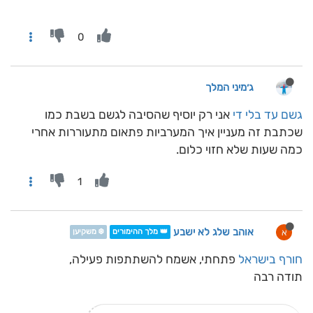
0
ג׳מיני המלך
גשם עד בלי די
אני רק יוסיף שהסיבה לגשם בשבת כמו
שכתבת זה מעניין איך המערביות פתאום מתעוררות אחרי
כמה שעות שלא חזוי כלום.
1
אוהב שלג לא ישבע
א
👑 מלך ההימורים
❄️ משקיען
חורף בישראל
פתחתי, אשמח להשתתפות פעילה,
תודה רבה