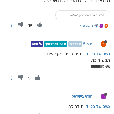
גפס צהריים, יקבלו מנה הגונה של שלג.
מודלים אני רואה בmeteologix
19
3 תגובות
ח
ח
חיים 2
ח
❄️ משקיען
🌩️מבין במודלים🌩️
מנהל
גשם עד בלי די
כתיבה יפה ומקצועית.
תמשיך כך.
שאפו!!!!!!!!!!
5
חורף בישראל
ח
גשם עד בלי די
תודה לך.