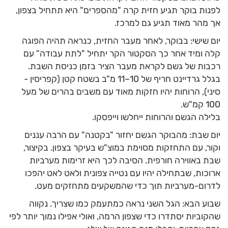
לפנות בוקר תגיע חזית קרה "מהספרים" היא תתחיל בצפון,
אך מהר מאוד תגיע גם למרכז.
​יום שישי: בבוקר, לאחר מעבר החזית, כנראה תהיה הפוגה
קלה ומיד אחר כך הסקטור הקר יתחיל "לתת עבודה" עם
רכבות של גשם לקראת מעבר הציר בזמן כניסת השבת.
בגלל גרדיינט חריף של 10–11 מ"ב בשטח קטן (קפריסין -
סיני), הרוחות יהיו חזקות מאוד עם משבים בהרים של מעל
100 קמ"ש.
בלילה הגשם והרוחות ייחלשו וייפסקו.
​יום שבת: מהבוקר הגשם יחזור "בקטנה" עם הרבה עננים
וקור, עם התחזקות מסוימת במוצ"ש בעיקר בצפון. בקיצור,
שבת באווירה חורפית. הסיבה לכך היא זרימות מערביות
ארוכות, שבתחילה יהיו עם נטייה צפונית ולאט לאט יהפכו
לדרום-מערביות תוך כדי שהמשקעים מתחזקים מעט.
​שבוע הבא: הגל השני נראה כמתעמק כמו שצריך. נקווה
שהקוביות יסתדרו כדי שצפון הרמה, ואולי אפילו נמוך יותר לפי