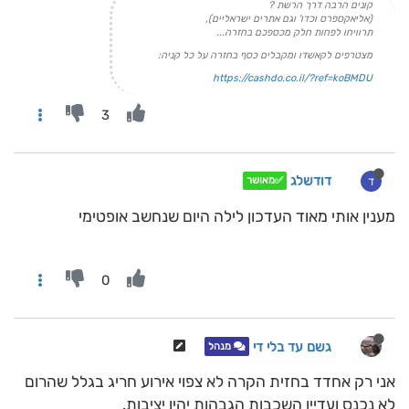
קונים הרבה דרך הרשת ?
(אליאקספרס וכדו' וגם אתרים ישראליים),
תרוויחו לפחות חלק מכספכם בחזרה...
מצטרפים לקאשדו ומקבלים כסף בחזרה על כל קניה:
https://cashdo.co.il/?ref=koBMDU
3
דודשלג
ד
✅מאושר
מענין אותי מאוד העדכון לילה היום שנחשב אופטימי
0
גשם עד בלי די
מנהל
אני רק אחדד בחזית הקרה לא צפוי אירוע חריג בגלל שהרום
לא נכנס ועדיין השכבות הגבהות יהיו יציבות.