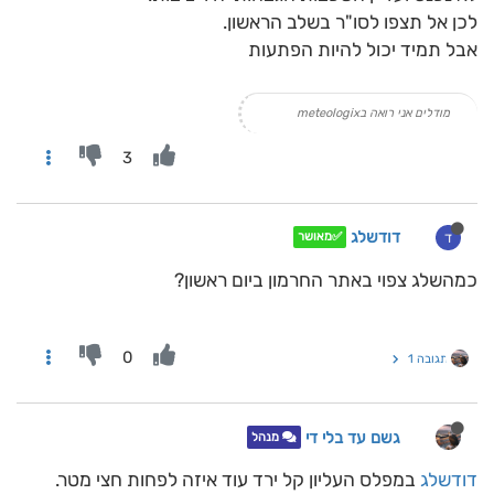
לכן אל תצפו לסו"ר בשלב הראשון.
אבל תמיד יכול להיות הפתעות
מודלים אני רואה בmeteologix
3
דודשלג
ד
✅מאושר
כמהשלג צפוי באתר החרמון ביום ראשון?
0
תגובה 1
גשם עד בלי די
מנהל
דודשלג
במפלס העליון קל ירד עוד איזה לפחות חצי מטר.