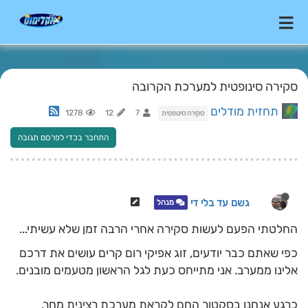
סקירה סינופטית למערכת הקרובה
תחזית מודלים
1278
12
7
סקירה סינופטית
התחבר בכדי לפרסם תגובה
גשם עד בלי די
מנהל
החלטתי הפעם לעשות סקירה אחרי הרבה זמן שלא עשיתי...
​כפי שאתם כבר יודעים, זוג אפיקי רום קרים עושים את דרכם
אלינו ממערב. אני מתייחס כעת לגל הראשון מטעמים מובנים.
כרגע אנחנו בסקטור החם לקראת מערכת רצינית מחר.