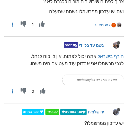
צריך לפתוח שירשור הימורים לכנרת לא ?
ואם יש עדכון ממרשמלו נשמח שתעלה
1
2 תגובות
א
גשם עד בלי די
מנהל
חורף בישראל
אתה יכול לפתוח, אין לי כוח לנהל.
לגבי מרשמלו אני אבדוק עוד מעט אם היה משהו.
מודלים אני רואה בmeteologix
2
ירושלמית
🌩️מבין במודלים🌩️
✅מאושר
💖 תומך בפורום
יש עדכון ממרשמלו?