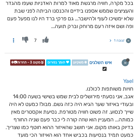
בכל מקרה, חוויה מרגשת מאוד למרות האדניות שעפו מהגדר
והעציצים שממש אספנו בידיים והכנסנו הביתה לפני שבת
שלא ימשיכו לעוף ולהישבר... גם פרקי ברד היו לנו מפעל פעם
ופה ושם איזה רעם מרוחק וברק תועה...
7
תגובה 1
א
איש השלגים
א
❄️ משקיען
💖 תומך בפורום
🥉מקום 3 - תחרות📷❄️
Yael
חויות משותפות לכולנו.
אגב, אני נסעתי מירושלים לבית שמש בשישי בשעה 14:00
ובעודי באיזור שער הגיא היה כזה גשם. מבול! כמעט לא היה
שייך לנסוע. זה פשוט חוויה מטורפת. נסיעת אקסטרים מאין
כמותה... המעניין הוא שזה קורה לי כבר פעם שניה החורף
בדיוק באותו מקום. אני חושב שהאיזור ההוא חוטף כמו שצריך.
כמעט תמיד בנסיעות בכביש אחד הוא האיזור הכי מועד