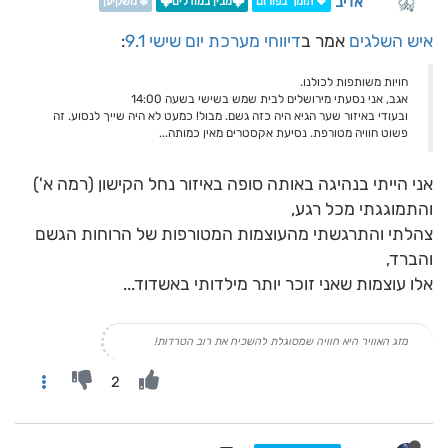
אדיב
💖 תומך בפורום
🌩️מבין במודלים🌩️
❄️ משקיען
איש השלגים
אמר ב
דיווחי מערכת יום שישי 9.1
:
חויות משותפות לכולנו.
אגב, אני נסעתי מירושלים לבית שמש בשישי בשעה 14:00
ובעודי באיזור שער הגיא היה כזה גשם. מבול! כמעט לא היה שייך לנסוע. זה
פשוט חוויה מטורפת. נסיעת אקסטרים מאין כמותה...
אני הייתי בנהיגה באותה סופה באיזור נחל הקישון (רמה א')
והתמוגגתי מכל רגע,
צהלתי והתרגשתי מהעוצמות המטורפות של הרוחות הגשם
והברד,
אלו עוצמות שאני זוכר יותר מילדותי באשדוד...
מזג האוויר היא חוויה שמסוגלת להשכיח את רוב הטרדות!
2