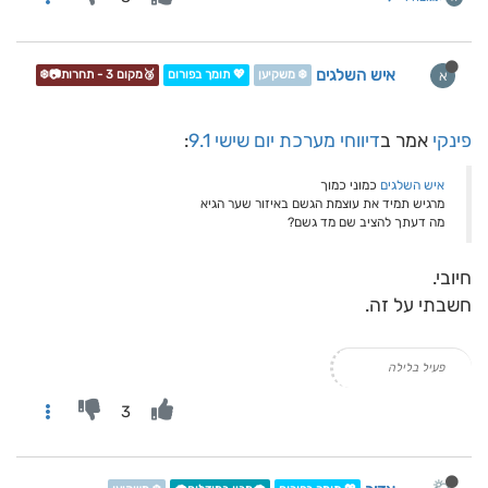
איש השלגים
א
❄️ משקיען
💖 תומך בפורום
🥉מקום 3 - תחרות📷❄️
פינקי
אמר ב
דיווחי מערכת יום שישי 9.1
:
איש השלגים
כמוני כמוך
מרגיש תמיד את עוצמת הגשם באיזור שער הגיא
מה דעתך להציב שם מד גשם?
חיובי.
חשבתי על זה.
פעיל בלילה
3