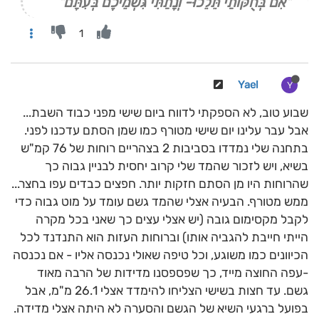
"אִם בְּחֻקּוֹתַי תֵּלֵכוּ- וְנָתַתִּי גִּשְׁמֵיכֶם בְּעִתָּם"
1
Yael
Y
שבוע טוב, לא הספקתי לדווח ביום שישי מפני כבוד השבת...
אבל עבר עלינו יום שישי מטורף כמו שמן הסתם עדכנו לפני.
בתחנה שלי נמדדו בסביבות 2 בצהריים רוחות של 76 קמ"ש
בשיא, ויש לזכור שהמד שלי קרוב יחסית לבניין גבוה כך
שהרוחות היו מן הסתם חזקות יותר. חפצים כבדים עפו בחצר...
ממש מטורף. הבעיה אצלי שהמד גשם עומד על מוט גבוה כדי
לקבל מקסימום גובה (יש אצלי עצים כך שאני בכל מקרה
הייתי חייבת להגביה אותו) וברוחות העזות הוא התנדנד לכל
הכיוונים כמו משוגע, וכל טיפה שאולי נכנסה אליו - אם נכנסה
-עפה החוצה מייד, כך שפספסנו מדידות של הרבה מאוד
גשם. עד חצות בשישי הצליחו להימדד אצלי 26.1 מ"מ, אבל
בפועל ברגעי השיא של הגשם והסערה לא היתה אצלי מדידה.