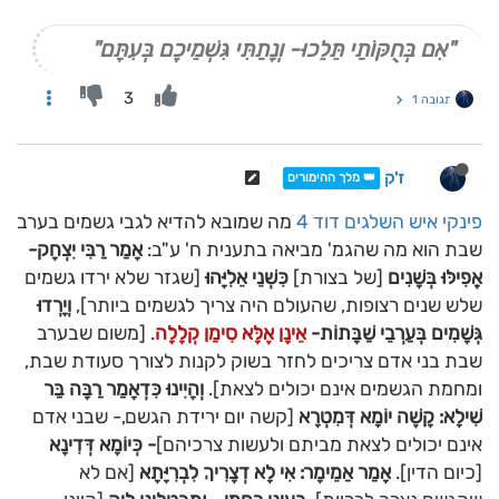
"אִם בְּחֻקּוֹתַי תֵּלֵכוּ- וְנָתַתִּי גִּשְׁמֵיכֶם בְּעִתָּם"
3
תגובה 1
ז'ק
👑 מלך ההימורים
פינקי
איש השלגים
דוד 4
מה שמובא להדיא לגבי גשמים בערב
שבת הוא מה שהגמ' מביאה בתענית ח' ע"ב:
אָמַר רַבִּי יִצְחָק-
אֲפִילּוּ בְּשָׁנִים
[של בצורת]
כִּשְׁנֵי אֵלִיָּהוּ
[שגזר שלא ירדו גשמים
שלש שנים רצופות, שהעולם היה צריך לגשמים ביותר],
וְיָרְדוּ
גְּשָׁמִים בְּעַרְבֵי שַׁבָּתוֹת-
אֵינָן אֶלָּא סִימַן קְלָלָה
. [משום שבערב
שבת בני אדם צריכים לחזר בשוק לקנות לצורך סעודת שבת,
ומחמת הגשמים אינם יכולים לצאת].
וְהָיִינוּ כִּדְאָמַר רַבָּה בַּר
שִׁילָא: קָשֶׁה יוֹמָא דְּמִטְרָא
[קשה יום ירידת הגשם,- שבני אדם
אינם יכולים לצאת מביתם ולעשות צרכיהם]
- כְּיוֹמָא דְּדִינָא
[כיום הדין].
אָמַר אַמֵימָר: אִי לָא דְצָרִיךְ לִבְרִיָּתָא
[אם לא