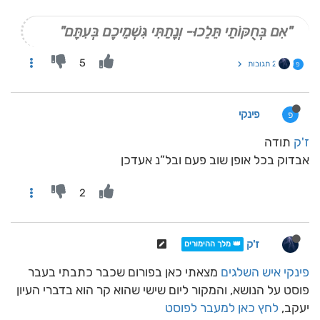
"אִם בְּחֻקּוֹתַי תֵּלֵכוּ- וְנָתַתִּי גִּשְׁמֵיכֶם בְּעִתָּם"
5
2 תגובות
פ
פינקי
פ
ז'ק
תודה
אבדוק בכל אופן שוב פעם ובל”נ אעדכן
2
ז'ק
👑 מלך ההימורים
פינקי
איש השלגים
מצאתי כאן בפורום שכבר כתבתי בעבר
פוסט על הנושא, והמקור ליום שישי שהוא קר הוא בדברי העיון
יעקב,
לחץ כאן למעבר לפוסט