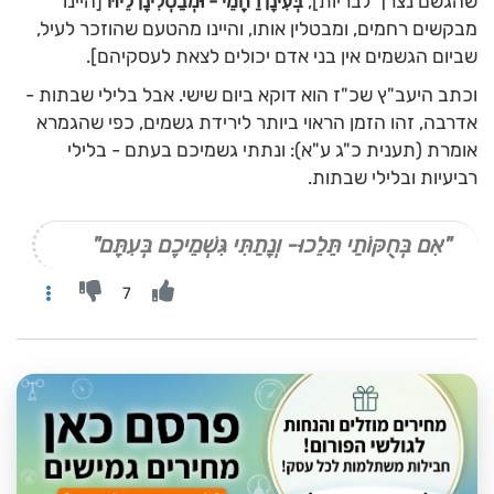
שהגשם נצרך לבריות],
בְּעִינָן רַחֲמֵי - וּמְבַטְלִינָן לֵיהּ
[היינו
מבקשים רחמים, ומבטלין אותו, והיינו מהטעם שהוזכר לעיל,
שביום הגשמים אין בני אדם יכולים לצאת לעסקיהם].
וכתב היעב"ץ שכ"ז הוא דוקא ביום שישי. אבל בלילי שבתות -
אדרבה, זהו הזמן הראוי ביותר לירידת גשמים, כפי שהגמרא
אומרת (תענית כ"ג ע"א): ונתתי גשמיכם בעתם - בלילי
רביעיות ובלילי שבתות.
"אִם בְּחֻקּוֹתַי תֵּלֵכוּ- וְנָתַתִּי גִּשְׁמֵיכֶם בְּעִתָּם"
7