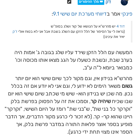
ז'ק
👑 מלך ההימורים
פינקי
אמר ב
דיווחי מערכת יום שישי 9.1
:
דוד 4
יש מהרש”א על הנושא של קור ושלג בסופ”ש
(נראה לי על הסיפור של הלל הזקן עם השלג בשבת אבל אני לא בטוח אולי
ז'ק
יאיר את עינינו)
המעשה עם הלל הזקן שירד עליו שלג בגובה ג' אמות היה
בערב שבת, ובשבת כשעלו על הגג מצאו אותו מכוסה וכו'
כמבואר ביומא ל"ה ע"ב,
מהרש"א בנידון אין, וגם מקור לכך שיום שישי הוא יום יותר
גשום
משאר הימים לא ידוע לי, וגם אני לא יודע אם זה בכלל
נכון. מה שכן יש בנידון הוא- שיש מי שכתב שיום שישי הוא יום
שבו שכיח
שיהיה קר
, וסמכו את זה על הפסוק בפרשת בלק
"וקרקר כל בני שת", ש"בני שת" רומז על היום השישי, "וקרקר"
היינו שהוא קר- קר. (לא זכור לי כרגע מקור הדברים, אך הדבר
מופיע בספר אוצר פלאות התורה במדבר פרשת בלק, אך
הספר אינו מצוי תחת ידי כרגע).