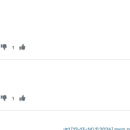
1
1
12-13-14] #1
: