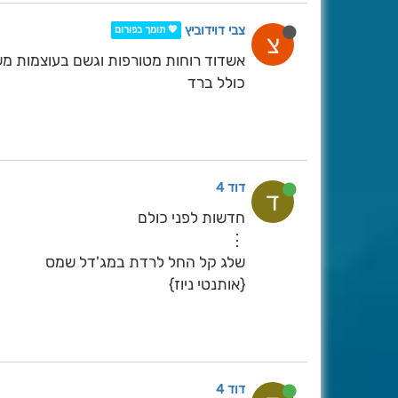
צבי דוידוביץ
💖 תומך בפורום
צ
אשדוד רוחות מטורפות וגשם בעוצמות מש
כולל ברד
דוד 4
ד
חדשות לפני כולם
⋮
שלג קל החל לרדת במג'דל שמס
{אותנטי ניוז}
דוד 4