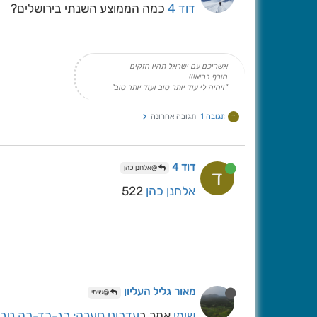
דוד 4
כמה הממוצע השנתי בירושלים?
אשריכם עם ישראל תהיו חזקים
חורף בריא!!!
"ויהיה לי עוד יותר טוב ועוד יותר טוב"
תגובה 1
תגובה אחרונה
ד
דוד 4
@אלחנן כהן
ד
אלחנן כהן
522
מאור גליל העליון
@שימי
שימי
אמר ב
עדכוני סערה: כג-כד-כה טבת תשפו [2026\1\