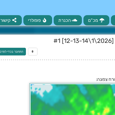
מכ"ם
הכנרת
פופולרי
קישורי
#
התחבר בכדי לפרס
רח צפונה: