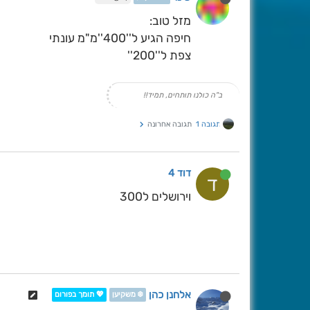
מזל טוב:
חיפה הגיע ל''400''מ"מ עונתי
צפת ל''200''
ב"ה כולנו תותחים, תמיד!!
תגובה 1
תגובה אחרונה
דוד 4
ד
וירושלים ל300
אלחנן כהן
❄️ משקיען
💖 תומך בפורום