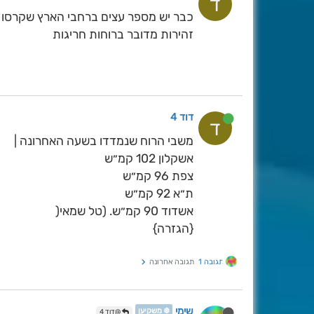
ד
כבר יש מספר עצים ברחבי הארץ שקרסו
זהירות מדובר ברוחות חריגות
דוד 4
ד
משבי הרוח שנמדדו בשעה האחרונה |
אשקלון 102 קמ״ש
צפת 96 קמ״ש
ת״א 92 קמ״ש
אשדוד 90 קמ״ש. (טל שמאי(
{הגזרה}
תגובה 1
תגובה אחרונה
שימי
❄️ משקיען
@דוד 4