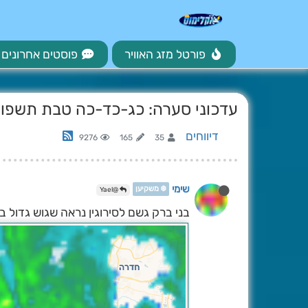
פורטל מזג האוויר
פוסטים אחרונים
עדכוני סערה: כג-כד-כה טבת תשפו [2026\1\12-13-14] 1
דיווחים
9276
165
35
שימי
❄️ משקיען
@Yael
בני ברק גשם לסירוגין נראה שגוש גדול בו