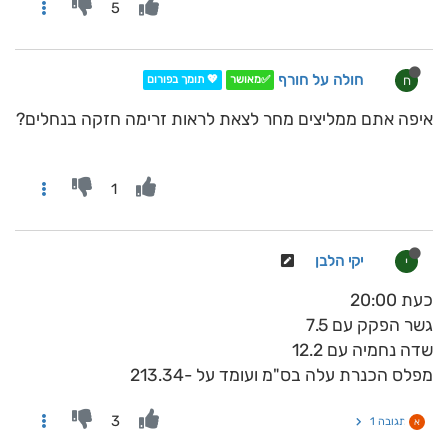
5
חולה על חורף
ח
✅מאושר
💖 תומך בפורום
איפה אתם ממליצים מחר לצאת לראות זרימה חזקה בנחלים?
1
יקי הלבן
י
כעת 20:00
גשר הפקק עם 7.5
שדה נחמיה עם 12.2
מפלס הכנרת עלה בס"מ ועומד על -213.34
3
תגובה 1
א