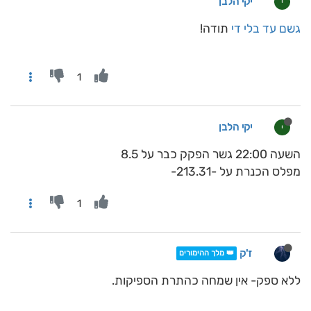
יקי הלבן
י
גשם עד בלי די
תודה!
1
יקי הלבן
י
השעה 22:00 גשר הפקק כבר על 8.5
מפלס הכנרת על -213.31-
1
ז'ק
👑 מלך ההימורים
ללא ספק- אין שמחה כהתרת הספיקות.