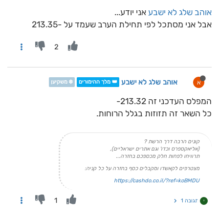
אוהב שלג לא ישבע
אני יודע...
אבל אני מסתכל לפי תחילת הערב שעמד על -213.35
2
אוהב שלג לא ישבע
א
👑 מלך ההימורים
❄️ משקיען
המפלס העדכני זה 213.32-
כל השאר זה תזוזות בגלל הרוחות.
קונים הרבה דרך הרשת ?
(אליאקספרס וכדו' וגם אתרים ישראליים),
תרוויחו לפחות חלק מכספכם בחזרה...
מצטרפים לקאשדו ומקבלים כסף בחזרה על כל קניה:
https://cashdo.co.il/?ref=koBMDU
1
תגובה 1
י