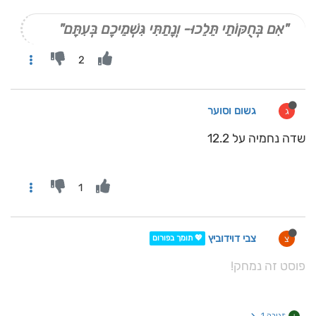
"אִם בְּחֻקּוֹתַי תֵּלֵכוּ- וְנָתַתִּי גִּשְׁמֵיכֶם בְּעִתָּם"
2
גשום וסוער
ג
שדה נחמיה על 12.2
1
צבי דוידוביץ
צ
💖 תומך בפורום
פוסט זה נמחק!
תגובה 1