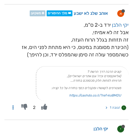
אוהב שלג לא ישבע
א
👑 מלך ההימורים
❄️ משקיען
יקי הלבן
ירד ב-2 ס"מ,
אבל זה לא אמיתי,
זה תזוזות בגלל הרוח העזה,
(הכינרת מסומנת במינוס, כי היא מתחת לפני הים, אז
כשהמספר עולה זה סימן שהמפלס ירד, וכן להיפך)
קונים הרבה דרך הרשת ?
(אליאקספרס וכדו' וגם אתרים ישראליים),
תרוויחו לפחות חלק מכספכם בחזרה...
מצטרפים לקאשדו ומקבלים כסף בחזרה על כל קניה:
https://cashdo.co.il/?ref=koBMDU
2
תגובה 1
י
יקי הלבן
י