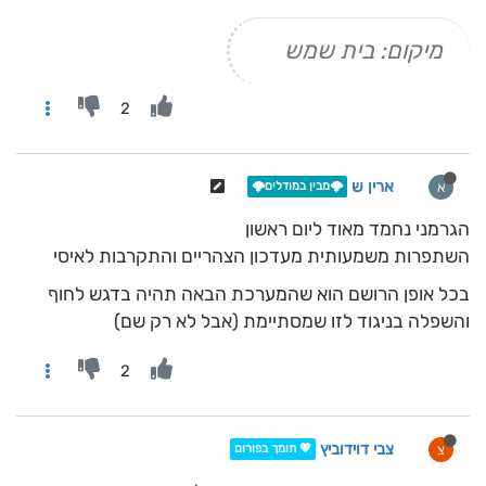
מיקום: בית שמש
2
ארין ש
א
🌩️מבין במודלים🌩️
הגרמני נחמד מאוד ליום ראשון
השתפרות משמעותית מעדכון הצהריים והתקרבות לאיסי
בכל אופן הרושם הוא שהמערכת הבאה תהיה בדגש לחוף
והשפלה בניגוד לזו שמסתיימת (אבל לא רק שם)
2
צבי דוידוביץ
צ
💖 תומך בפורום