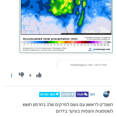
מודלים אני רואה בmeteologix
4
דוד
מנהל
❄️ משקיען
💖 תומך בפורום
השמ״ט לראשון עם גשם לפרקים שלג בחרמון חשש
לשטפונות והצפות בעיקר בדרום