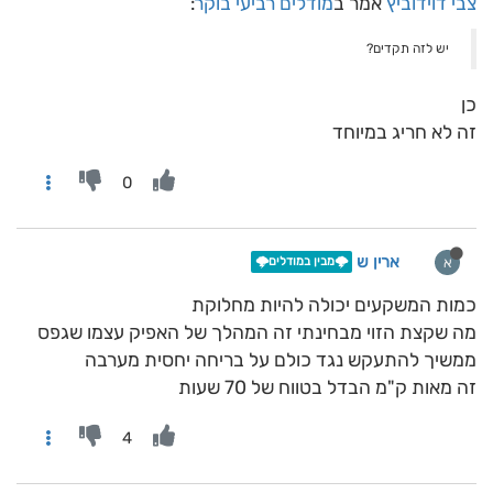
צבי דוידוביץ
אמר ב
מודלים רביעי בוקר
:
יש לזה תקדים?
כן
זה לא חריג במיוחד
0
ארין ש
א
🌩️מבין במודלים🌩️
כמות המשקעים יכולה להיות מחלוקת
מה שקצת הזוי מבחינתי זה המהלך של האפיק עצמו שגפס
ממשיך להתעקש נגד כולם על בריחה יחסית מערבה
זה מאות ק"מ הבדל בטווח של 70 שעות
4