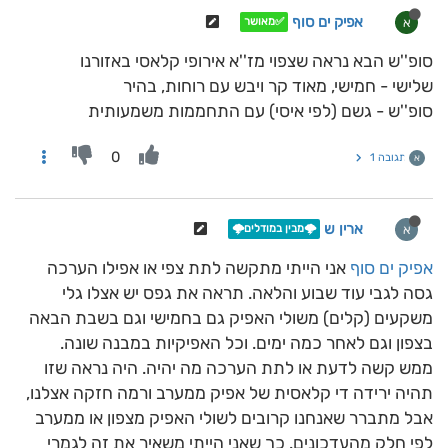
אפיק ים סוף
א
✅מאושר
סופ''ש הבא נראה שצפוי מז''א אירופי קלאסי באזורנו
שלישי - חמישי, מאוד קר ויבש עם רוחות, בהיר
סופ''ש - גשם (לפי איסי) עם התחממות משמעותית
0
תגובה 1
א
ארין ש
א
🌩️מבין במודלים🌩️
אפיק ים סוף
אני הייתי מתקשה לתת צפי או אפילו הערכה
גסה לגבי עוד שבוע והלאה. תראה את גפס יש אצלו גלי
משקעים (קלים) משולי האפיק גם בחמישי וגם בשבת הבאה
בצפון וגם לאחר כמה ימים. וכל האפיקיות במבנה שונה.
ממש קשה לדעת או לתת הערכה מה יהיה. היה נראה שזו
תהיה ירידה די קלאסית של אפיק ממערב ורמה חזקה אצלנו,
אבל מתברר שאנחנו קרובים לשולי האפיק מצפון או ממערב
לפי חלק מהעדכונים. כך שאני הייתי משאיר את זה לגמרי