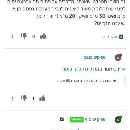
זה משהו סטנדטי שאנחנו מדברים על פחות מה ארבעה ימים
לפני ויש מחלוקת מאוד קיצונית לגבי המערכת גפס נותן 6
מ"מ ואיסי 30 מ"מ ואייקון 20 מ"מ (חוף דרומי)
יש לזה תקדים?
0
תגובה 1
א
אפיקים בנגב
א
ארין ש
אמר ב
מודלים רביעי בוקר
:
הזוי ההבדל בין גפס לאחרים כבר ב50 שעות
1
אפיק ים סוף
א
✅מאושר