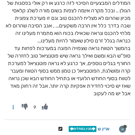
המודלים המבצעיים הסיכוי לזה כרגע או רק אולי בפסגות של
הגולן .. ובכל מקרה איןמה לצפות בשום מורה לשלג קלאסי
מכיון שהרום לא מצליח להכנס טוב וגם זו מערכת צפונית
שבה בדרך כלל אין הרבה משקעים... , אגב הסיבה שהרום לא
מלחי להכנס ונראה שכאילו בכוח הוא מתמרח מעלינו זה
כנראה בגלל זרם סילון שאמור להיות מעלינו...
בהמשך הטווח נראה שצפויה הפוגה במערכות לפחות עד
סופ"ש הבא ומשם ואילך נראה שיש פוטנציאל טוב לחזרה של
החורף בגלים נוספים, אך כרגע לא נראה פוטנציאל למערכת
קרה ומושלגת, הפוטנציאל כן טמון ממש בסוף הטווח ומעבר
לטווח בסוף החודש הלועזי או בתחיל החודש הבא שכן נראה
שאז יש סיכוי לחדירת אפקיות קרה יותר, אבל זה רחוק מאד
אבל יש מה לעקוב
9
ארין ש
א
🌩️מבין במודלים🌩️