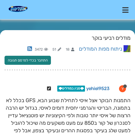
מודלים רביעי בוקר
ניתוח מפות המודלים
3472
51
18
התחבר בכדי לפרסם תגובה
yehiel9523
Y
🌩️מבין במודלים🌩️
התמנות הבוקר אצל איסי לתחילת שבוע הבא, GFS בכלל לא
בתמונה, הבריטי והגרמני יחסית דומים לאיסי, בגדול יש הרבה
הרצות של איסי יותר טובות ולפי הקיצוניות יש פוטנציאל עדיין
לסנכרון של קור ב850 עם מעט משקעים מה שיכול להוביל
למעט שלג בעיקר בפסגות ההרים ובעיקר בצפון, אבל לפי