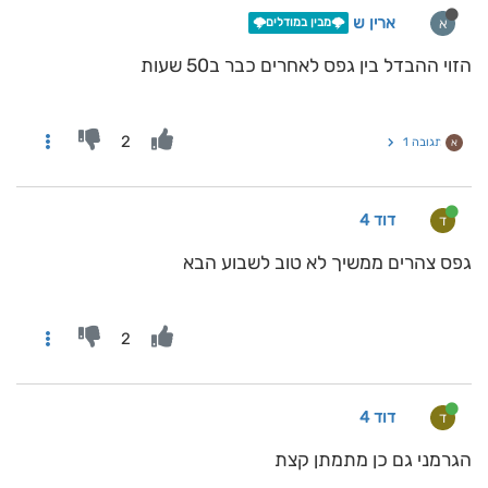
ארין ש
א
🌩️מבין במודלים🌩️
הזוי ההבדל בין גפס לאחרים כבר ב50 שעות
2
תגובה 1
א
דוד 4
ד
גפס צהרים ממשיך לא טוב לשבוע הבא
2
דוד 4
ד
הגרמני גם כן מתמתן קצת