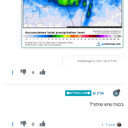
מודלים אני רואה בmeteologix
4
ארין ש
א
🌩️מבין במודלים🌩️
בטוח שיש שיפור?
0
תגובה 1