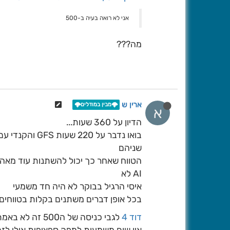
אני לא רואה בעיה ב-500
מה???
ארין ש
🌩️מבין במודלים🌩️
א
הדיון על 360 שעות...
בואו נדבר על 
שניהם
AI לא
איסי הרגיל בבוקר לא היה חד משמעי
בכל אופן דברים משתנים בקלות בטווחים של 200 שעות אז 360 שעות זה סתם עו
דוד 4