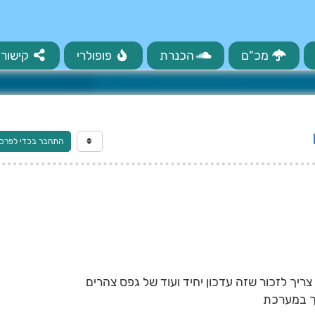
מכ"ם
הכנרת
פופולרי
קישורי
התחבר בכדי לפרס