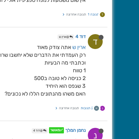
אין שום משמעות למפה ספציפית אולי לזה
תגובה 1
תגובה אחרונה
ד
דוד 4
@ארין ש
ד
ארין ש
אתה צודק מאוד
רק העמדתי את הדברים שלא יחשבו שרוא
וכתבתי מה הבעיות
1 טווח
2 כניסה לא טובה ב500
3 שגפס הוא היחיד
האם משהו מהנתונים הללו לא נכונים?
2 תגובות
תגובה אחרונה
נ
א
נחמן המלך
✅מאושר
@דוד 4
נ