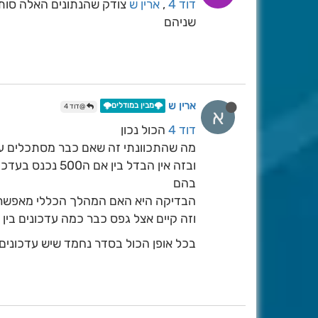
דוד 4
,
ארין ש
צודק שהנתונים האלה סותר
שניהם
ארין ש
🌩️מבין במודלים🌩️
@דוד 4
א
דוד 4
הכול נכון
מה שהתכוונתי זה שאם כבר מסתכלים על 
ובזה אין הבדל בי
בהם
הבדיקה היא האם המהלך הכללי מאפשר 
וזה קיים אצל גפס כבר כמה עדכונים בין אם ה500 נכנס הפעם ובי
בכל אופן הכול בסדר נחמד שיש עדכונ