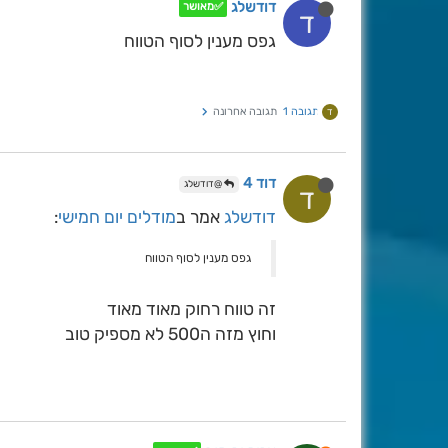
דודשלג
✅מאושר
ד
גפס מענין לסוף הטווח
תגובה 1
תגובה אחרונה
ד
דוד 4
@דודשלג
ד
דודשלג
אמר ב
מודלים יום חמישי
:
גפס מענין לסוף הטווח
זה טווח רחוק מאוד מאוד
וחוץ מזה ה500 לא מספיק טוב