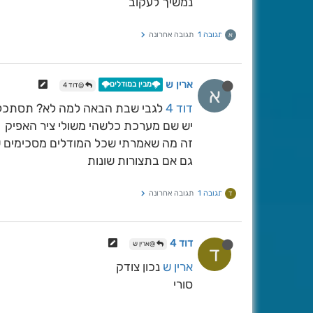
נמשיך לעקוב
תגובה 1
תגובה אחרונה
א
ארין ש
🌩️מבין במודלים🌩️
@דוד 4
א
דוד 4
לגבי שבת הבאה למה לא? תסתכל
יש שם מערכת כלשהי משולי ציר האפיק
זה מה שאמרתי שכל המודלים מסכימים ש
גם אם בתצורות שונות
תגובה 1
תגובה אחרונה
ד
דוד 4
@ארין ש
ד
ארין ש
נכון צודק
סורי