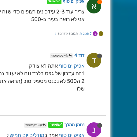
אפיק ים סוף
✅מאושר
א
צריך עוד 2-3 עידכונים רצופים כדי שזה יהיה שווה משהו
אני לא רואה בעיה ב-500
2 תגובות
תגובה אחרונה
ד
נ
דוד 4
@אפיק ים סוף
ד
אפיק ים סוף
אתה לא צודק
1 זה עדכון של גפס בלבד וזה לא יעזור גם 10 עדכונים כי המודלים האחרים מראים חסימה בטווח זה
שלו
נחמן המלך
✅מאושר
@אפיק ים סוף
נ
אפיק ים סוף
אמר ב
מודלים יום חמישי
: