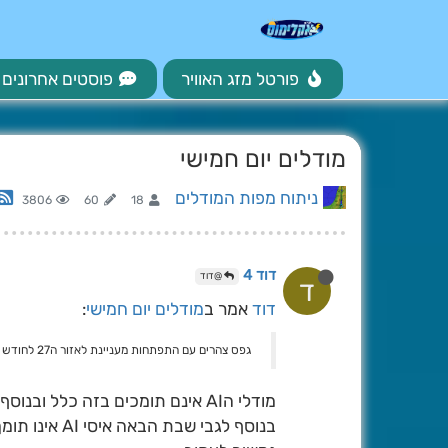
פורטל מזג האוויר
פוסטים אחרונים
מודלים יום חמישי
ניתוח מפות המודלים
3806
60
18
דוד 4
@דוד
ד
דוד
אמר ב
מודלים יום חמישי
:
גפס צהרים עם התפתחות מעניינת לאזור ה27 לחודש
מודלי הAI אינם תומכים בזה כלל ובנוסף צריך לזכור שזה עדכון יחיד ועוד של גפס צהרים
בנוסף לגבי שבת הבאה איסי AI אינו תומך במערכת