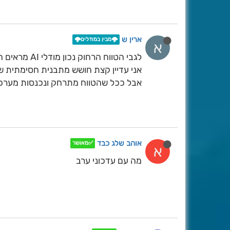
ארין ש
🌩️מבין במודלים🌩️
א
לגבי הטווח הרחוק נכון מודלי AI מראים חסימה ממשית
אני עדיין קצת חושש מתבנית חסימתית ש
אבל ככל שהטווח מתרחק ונכנסות מערכות
אוהב שלג כבד
✅מאושר
א
מה עם עדכוני ערב