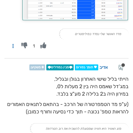
מדד האושר שלי נמדד במילימטרים
1
אדיב
💖 תומך בפורום
🌩️מבין במודלים🌩️
❄️ משקיען
הייתי בליל שישי האחרון בגולן ובגליל,
במג'דל שאמס היה בין 2 מעלות ל0,
במירון היה ב2 בלילה 2 מע"צ בלבד.
(ע"פ מד הטמפרטורה של הרכב - בהתאם לתנאים האמורים
להראות טמפ' נכונה - תוך כדי נסיעה וחורף כמובן)
מזג האוויר היא חוויה שמסוגלת להשכיח את רוב הטרדות!