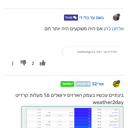
גשם עד בלי די
מנהל
אלחנן כהן
אם היה משקעים היה יותר חם
מודלים אני רואה בmeteologix
2
אורי32
❄️ משקיען
✅מאושר
בינתיים עכשיו בעמק הארזים ירושלים 1.6 מעלות קרדיט
weather2day