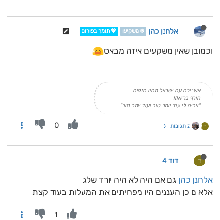
אלחנן כהן
❄️ משקיען
💖 תומך בפורום
וכמובן שאין משקעים איזה מבאס
אשריכם עם ישראל תהיו חזקים
חורף בריא!!!
"ויהיה לי עוד יותר טוב ועוד יותר טוב"
0
2 תגובות
ד
דוד 4
ד
אלחנן כהן
גם אם היה לא היה יורד שלג
אלא ם כן העננים היו מפחיתים את המעלות בעוד קצת
1