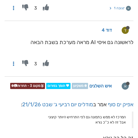
3
תגובה 1
א
דוד 4
ד
לראשונה גם איסי AI מראה מערכת בשבת הבאה
3
איש השלגים
א
❄️ משקיען
💖 תומך בפורום
🥉מקום 3 - תחרות📷❄️
אפיק ים סוף
אמר ב
מודלים יום רביעי ג׳ שבט 21/1/26
:
המרכז לא ממש בתמונה גם לפי התרחיש היותר קיצוני
אבל זה לא כ''כ נורא