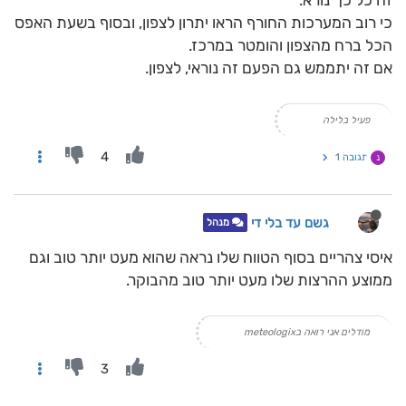
זה כל כך נורא.
כי רוב המערכות החורף הראו יתרון לצפון, ובסוף בשעת האפס
הכל ברח מהצפון והומטר במרכז.
אם זה יתממש גם הפעם זה נוראי, לצפון.
פעיל בלילה
4
תגובה 1
נ
גשם עד בלי די
מנהל
איסי צהריים בסוף הטווח שלו נראה שהוא מעט יותר טוב וגם
ממוצע ההרצות שלו מעט יותר טוב מהבוקר.
מודלים אני רואה בmeteologix
3