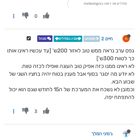
מודלים אני רואה בmeteologix
0
חיים 2
ח
❄️ משקיען
🌩️מבין במודלים🌩️
מנהל
גפס ערב נראה ממש טוב לאזור 200ש' [עד עכשיו ראינו אותו
כך לטווח 300ש']
לא ראינו ממנו כזה אפיק טוב העונה ואפילו לכזה טווח.
לא יודע מה יסגר בסוף אבל מענין בטוח יהיה בחציו השני של
שבוע הבא.
וכמובן לא נשכח את המערכת של ה15 לחודש שגם הוא יכול
להתפתח יפה.
3
ג׳מיני המלך