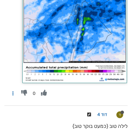
0
דוד 4
ד
לילה טוב {כמעט בוקר טוב}