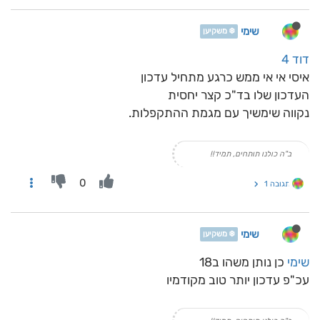
שימי
❄️ משקיען
דוד 4
איסי אי אי ממש כרגע מתחיל עדכון
העדכון שלו בד"כ קצר יחסית
נקווה שימשיך עם מגמת ההתקפלות.
ב"ה כולנו תותחים, תמיד!!
0
תגובה 1
שימי
❄️ משקיען
שימי
כן נותן משהו ב18
עכ"פ עדכון יותר טוב מקודמיו