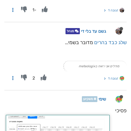
-1
תגובה 1
גשם עד בלי די
מנהל
שלג כבד בהרים
מדובר בשמי...
מודלים אני רואה בmeteologix
2
תגובה 1
שימי
❄️ משקיען
פסיכי