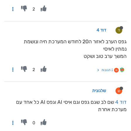
2
דוד 4
ד
גפס הערב לאזור ה20 לחודש המערכת חיה ונושמת
נמתין לאיסי
המשך ערב טוב ושקט
2
2 תגובות
ש
שלגונית
ש
דוד 4
שם לב שגם גפס וגם איסי AI וגפס AI כל אחד עם
מערכת אחרת
0