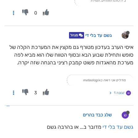
ב"ה כולנו תותחים, תמיד!!
0
גשם עד בלי די
מנהל
איסי הערב בעדכון מטורף גם מקצין את המערכת הקלה של
סופש ותחילת שבוע הבא ובסוף הטווח שלו הוא מביא לפה
מערכת מהאגדות פשוט קמבק רציני בהנחה שזה יקרה.
מודלים אני רואה בmeteologix
3
תגובה 1
ש
שלג כבד בהרים
ש
גשם עד בלי די
מדובר ב... או בהרבה גשם