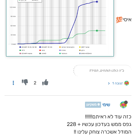
איסי
ב"ה כולנו תותחים, תמיד!!
2
תגובה 1
שימי
❄️ משקיען
כזה עוד לא ראיתם!!!!!!
גפס ממש בעדכון עכשיו + 228
המודל אשכרה צוחק עלינו !!