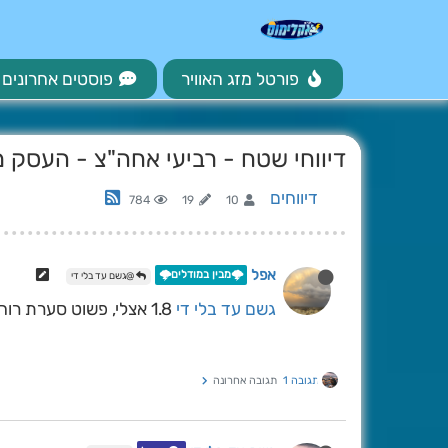
פורטל מזג האוויר
פוסטים אחרונים
דיווחי שטח - רביעי אחה"צ - העסק מ
דיווחים
784
19
10
אפל
🌩️מבין במודלים🌩️
@גשם עד בלי די
גשם עד בלי די
1.8 אצלי, פשוט סערת רוחות בחוץ
תגובה 1
תגובה אחרונה