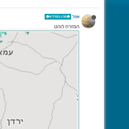
אפל
🌩️מבין במודלים🌩️
המזרח לוהט