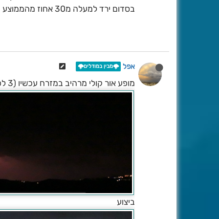
בסדום ירד למעלה מ30 אחוז מהממוצע השנתי ועוד היד נטויה.
אפל
🌩️מבין במודלים🌩️
מופע אור קולי מרהיב במזרח עכשיו (3 לפנ"ב), בתמונה ברק מזרחית להרי ירושלים
ביצוע