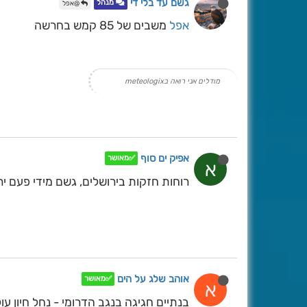
גשם עד בלי די
מנהל
@אפל
אפל
משבים של 85 קמש בחרשה
מודלים אני רואה בmeteologix
אפיק ים סוף
✅מאושר
א
רוחות חזקות בירושלים, גשם מידי פעם ירד בין 17.00 
אוהב שלג על הים
✅מאושר
א
בנתיים חגיגה בנגב הדרומי - נחל חיון עול