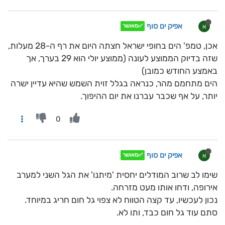
אפיק ים סוף
א
✅מאושר
אכן, טמפ' הים בחופי ישראל חצתה היום את רף ה-28 מעלות,
שזה בדיוק הממוצע לעונה (ממוצע יולי הוא 29 בערך, אך
באמצע החודש כמובן)
הים מתחמם מהר, כנראה בגלל זוית השמש שהיא עדיין ישרה
יותר, על אף שכבר עברנו את יום ההיפוך.
0
אפיק ים סוף
א
✅מאושר
שימו לב שרוב המודלים יחסית 'מיתנו' את הגל השני למערב
אירופה, ודחו אותו מעט מזרחה.
נכון לעכשיו, עד קצה הטווח לא צפוי גל חום חריג במיוחד.
סתם עוד גל חום כבד, ותו לא.