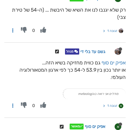
רק שלא יגנבו לנו את השיא של היבשת ... (ה-54 של טירת
צבי)
0
תגובה 1
גשם עד בלי די
מנהל
אפיק ים סוף
גם כווית מחזיקה בשיא הזה...
או יותר נכון בין 53.9 ל-54 כך לפי ארגון המטאורולוגיה
העולמי.
מודלים אני רואה בmeteologix
0
תגובה 1
א
אפיק ים סוף
א
✅מאושר