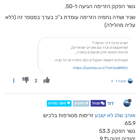
גשר הפקק הזרימה הגיעה ל-50,
שניר ושדה נחמיה הזרימה עומדת ג"כ בערך במספר זה (ללא
עליה מהלילה)
קונים הרבה דרך הרשת ?
(אליאקספרס וכדו' וגם אתרים ישראליים),
תרוויחו לפחות חלק מכספכם בחזרה...
מצטרפים לקאשדו ומקבלים כסף בחזרה על כל קניה:
https://cashdo.co.il/?ref=koBMDU
2
תגובה 1
דוד
מנהל
❄️ משקיען
💖 תומך בפורום
אוהב שלג לא ישבע
זרימות מטורפות בלכיש
65.9
גשר הפקק 53.3
יהודיה זינוק ל9.1