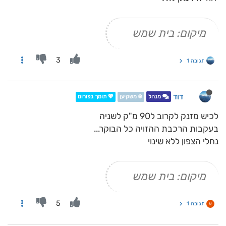
מיקום: בית שמש
3
תגובה 1
דוד
מנהל
❄️ משקיען
💖 תומך בפורום
לכיש מזנק לקרוב ל90 מ"ק לשניה
בעקבות הרכבת ההזויה כל הבוקר...
נחלי הצפון ללא שינוי
מיקום: בית שמש
5
תגובה 1
א