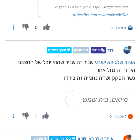
מצטרפים לקאשדו ומקבלים כסף בחזרה על כל קניה:
https://cashdo.co.il/?ref=koBMDU
0
תגובה 1
דוד
מנהל
❄️ משקיען
💖 תומך בפורום
אוהב שלג לא ישבע
שניר זה שניר שהוא יובל של החצבני
הירדן זה נחל אחר
גשר הפקק ושדה נחמיה זה בירדן
מיקום: בית שמש
1
2 תגובות
א
אוהב שלג לא ישבע
א
👑 מלך ההימורים
❄️ משקיען