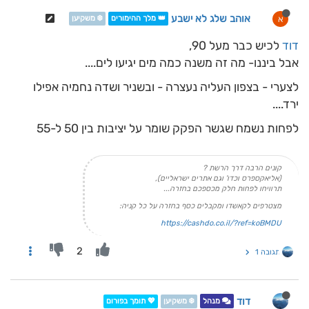
אוהב שלג לא ישבע
א
👑 מלך ההימורים
❄️ משקיען
דוד
לכיש כבר מעל 90,
אבל ביננו- מה זה משנה כמה מים יגיעו לים....
לצערי - בצפון העליה נעצרה - ובשניר ושדה נחמיה אפילו
ירד....
לפחות נשמח שגשר הפקק שומר על יציבות בין 50 ל-55
קונים הרבה דרך הרשת ?
(אליאקספרס וכדו' וגם אתרים ישראליים),
תרוויחו לפחות חלק מכספכם בחזרה...
מצטרפים לקאשדו ומקבלים כסף בחזרה על כל קניה:
https://cashdo.co.il/?ref=koBMDU
2
תגובה 1
דוד
מנהל
❄️ משקיען
💖 תומך בפורום