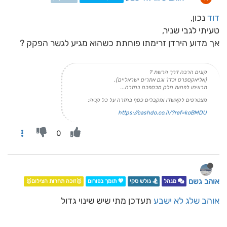
דוד
נכון,
טעיתי לגבי שניר,
אך מדוע הירדן זרימתו פוחתת כשהוא מגיע לגשר הפקק ?
קונים הרבה דרך הרשת ?
(אליאקספרס וכדו' וגם אתרים ישראליים),
תרוויחו לפחות חלק מכספכם בחזרה...
מצטרפים לקאשדו ומקבלים כסף בחזרה על כל קניה:
https://cashdo.co.il/?ref=koBMDU
0
אוהב גשם
מנהל
🏂 גולש סקי
💖 תומך בפורום
🥇זוכה תחרות הצילום🥇
אוהב שלג לא ישבע
תעדכן מתי שיש שינוי גדול