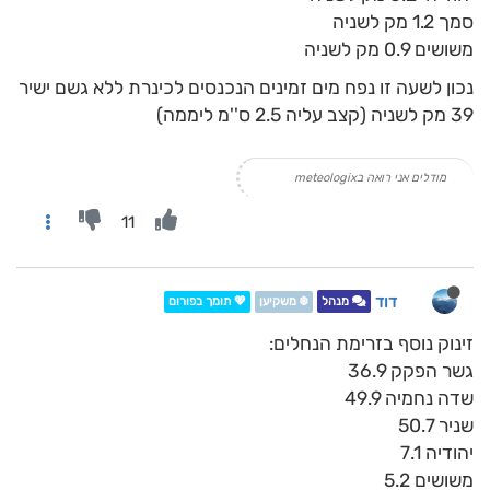
סמך 1.2 מק לשניה
משושים 0.9 מק לשניה
נכון לשעה זו נפח מים זמינים הנכנסים לכינרת ללא גשם ישיר
39 מק לשניה (קצב עליה 2.5 ס''מ ליממה)
מודלים אני רואה בmeteologix
11
דוד
מנהל
❄️ משקיען
💖 תומך בפורום
זינוק נוסף בזרימת הנחלים:
גשר הפקק 36.9
שדה נחמיה 49.9
שניר 50.7
יהודיה 7.1
משושים 5.2