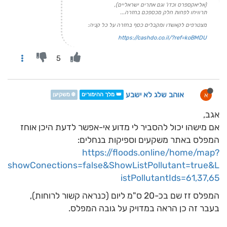
(אליאקספרס וכדו' וגם אתרים ישראליים),
תרוויחו לפחות חלק מכספכם בחזרה...
מצטרפים לקאשדו ומקבלים כסף בחזרה על כל קניה:
https://cashdo.co.il/?ref=koBMDU
5
אוהב שלג לא ישבע
א
👑 מלך ההימורים
❄️ משקיען
אגב,
אם מישהו יכול להסביר לי מדוע אי-אפשר לדעת היכן אוחז
המפלס באתר משקעים וספיקות בנחלים:
https://floods.online/home/map?
showConections=false&ShowListPollutant=true&L
istPollutantIds=61,37,65
המפלס זז שם בכ-20 ס"מ ליום (כנראה קשור לרוחות),
בעבר זה כן הראה במדויק על גובה המפלס.