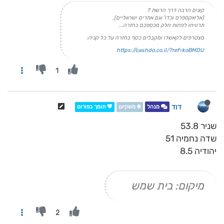
קונים הרבה דרך הרשת ?
(אליאקספרס וכדו' וגם אתרים ישראליים),
תרוויחו לפחות חלק מכספכם בחזרה...
מצטרפים לקאשדו ומקבלים כסף בחזרה על כל קניה:
https://cashdo.co.il/?ref=koBMDU
1
דוד
מנהל
❄️ משקיען
💖 תומך בפורום
שניר 53.8
שדה נחמיה 51
יהודיה 8.5
מיקום: בית שמש
2