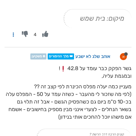
מיקום: בית שמש
4
אוהב שלג לא ישבע
א
👑 מלך ההימורים
❄️ משקיען
גשר הפקק כבר עומד על 42.8
!
ובמגמת עליה,
מעניין כמה יעלה מפלס הכינרת לפי קצב זה ??
(לפי מה שזכור לי מהעבר - כשזה עמד על 50 - המפלס עלה
בכ-10 ס"מ ביום גם כשהפסיק הגשם - אבל זה תלוי גם
בשאר הנחלים - לצערי אינני מבין מספיק בחישובים - אשמח
אם מישהו יוכל להחכים אותי בנידון)
קונים הרבה דרך הרשת ?