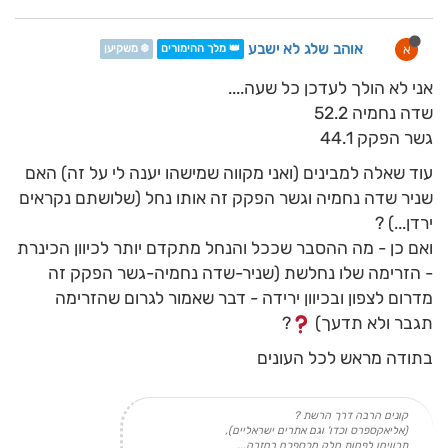
אוהב שלג לא ישבע
א
👑 מלך ההימורים
❄️ משקיען
אני לא הולך לעדכן כל שעה....
שדה נחמיה 52.2
גשר הפקק 44.1
עוד שאלה למבינים (ואני מקווה שמישהו יענה לי על זה) האם
שניר שדה נחמיה וגשר הפקק זה אותו נחל (שלושתם נקראים
ירדן...) ?
ואם כן - מה ההסבר שככל והנחל מתקדם יותר לכיוון הכינרת
- הזרימה שלו נחלשת (שניר-שדה נחמיה-גשר הפקק זה
מדרום לצפון ובכיוון ירידה - דבר שאמור לגרום שהזרימה
תגבר ולא תדעך)
?
בתודה מראש לכל העונים
קונים הרבה דרך הרשת ?
(אליאקספרס וכדו' וגם אתרים ישראליים),
תרוויחו לפחות חלק מכספכם בחזרה...