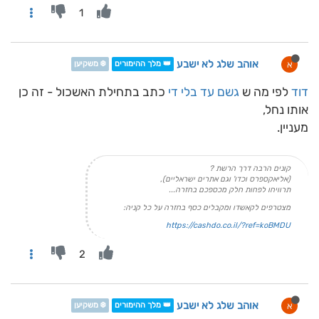
1
אוהב שלג לא ישבע
א
👑 מלך ההימורים
❄️ משקיען
דוד
לפי מה ש
גשם עד בלי די
כתב בתחילת האשכול - זה כן
אותו נחל,
מעניין.
קונים הרבה דרך הרשת ?
(אליאקספרס וכדו' וגם אתרים ישראליים),
תרוויחו לפחות חלק מכספכם בחזרה...
מצטרפים לקאשדו ומקבלים כסף בחזרה על כל קניה:
https://cashdo.co.il/?ref=koBMDU
2
אוהב שלג לא ישבע
א
👑 מלך ההימורים
❄️ משקיען