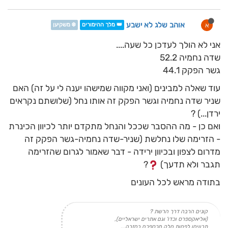
אוהב שלג לא ישבע
א
👑 מלך ההימורים
❄️ משקיען
אני לא הולך לעדכן כל שעה....
שדה נחמיה 52.2
גשר הפקק 44.1
עוד שאלה למבינים (ואני מקווה שמישהו יענה לי על זה) האם
שניר שדה נחמיה וגשר הפקק זה אותו נחל (שלושתם נקראים
ירדן...) ?
ואם כן - מה ההסבר שככל והנחל מתקדם יותר לכיוון הכינרת
- הזרימה שלו נחלשת (שניר-שדה נחמיה-גשר הפקק זה
מדרום לצפון ובכיוון ירידה - דבר שאמור לגרום שהזרימה
תגבר ולא תדעך)
?
בתודה מראש לכל העונים
קונים הרבה דרך הרשת ?
(אליאקספרס וכדו' וגם אתרים ישראליים),
תרוויחו לפחות חלק מכספכם בחזרה...