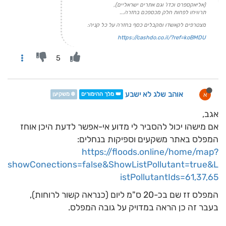
(אליאקספרס וכדו' וגם אתרים ישראליים),
תרוויחו לפחות חלק מכספכם בחזרה...
מצטרפים לקאשדו ומקבלים כסף בחזרה על כל קניה:
https://cashdo.co.il/?ref=koBMDU
5
אוהב שלג לא ישבע
א
👑 מלך ההימורים
❄️ משקיען
אגב,
אם מישהו יכול להסביר לי מדוע אי-אפשר לדעת היכן אוחז
המפלס באתר משקעים וספיקות בנחלים:
https://floods.online/home/map?
showConections=false&ShowListPollutant=true&L
istPollutantIds=61,37,65
המפלס זז שם בכ-20 ס"מ ליום (כנראה קשור לרוחות),
בעבר זה כן הראה במדויק על גובה המפלס.