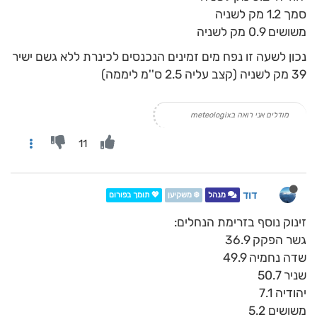
סמך 1.2 מק לשניה
משושים 0.9 מק לשניה
נכון לשעה זו נפח מים זמינים הנכנסים לכינרת ללא גשם ישיר
39 מק לשניה (קצב עליה 2.5 ס''מ ליממה)
מודלים אני רואה בmeteologix
11
דוד
מנהל
❄️ משקיען
💖 תומך בפורום
זינוק נוסף בזרימת הנחלים:
גשר הפקק 36.9
שדה נחמיה 49.9
שניר 50.7
יהודיה 7.1
משושים 5.2