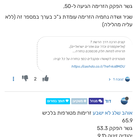
גשר הפקק הזרימה הגיעה ל-50,
שניר ושדה נחמיה הזרימה עומדת ג"כ בערך במספר זה (ללא
עליה מהלילה)
קונים הרבה דרך הרשת ?
(אליאקספרס וכדו' וגם אתרים ישראליים),
תרוויחו לפחות חלק מכספכם בחזרה...
מצטרפים לקאשדו ומקבלים כסף בחזרה על כל קניה:
https://cashdo.co.il/?ref=koBMDU
2
תגובה 1
דוד
מנהל
❄️ משקיען
💖 תומך בפורום
אוהב שלג לא ישבע
זרימות מטורפות בלכיש
65.9
גשר הפקק 53.3
יהודיה זינוק ל9.1