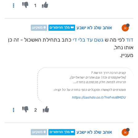
1
אוהב שלג לא ישבע
א
👑 מלך ההימורים
❄️ משקיען
דוד
לפי מה ש
גשם עד בלי די
כתב בתחילת האשכול - זה כן
אותו נחל,
מעניין.
קונים הרבה דרך הרשת ?
(אליאקספרס וכדו' וגם אתרים ישראליים),
תרוויחו לפחות חלק מכספכם בחזרה...
מצטרפים לקאשדו ומקבלים כסף בחזרה על כל קניה:
https://cashdo.co.il/?ref=koBMDU
2
אוהב שלג לא ישבע
א
👑 מלך ההימורים
❄️ משקיען