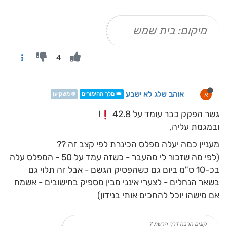
מיקום: בית שמש
4
אוהב שלג לא ישבע
א
👑 מלך ההימורים
❄️ משקיען
גשר הפקק כבר עומד על 42.8
!
ובמגמת עליה,
מעניין כמה יעלה מפלס הכינרת לפי קצב זה ??
(לפי מה שזכור לי מהעבר - כשזה עמד על 50 - המפלס עלה
בכ-10 ס"מ ביום גם כשהפסיק הגשם - אבל זה תלוי גם
בשאר הנחלים - לצערי אינני מבין מספיק בחישובים - אשמח
אם מישהו יוכל להחכים אותי בנידון)
קונים הרבה דרך הרשת ?