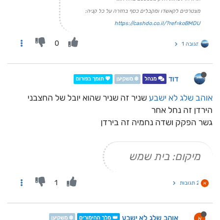
מצטרפים לקאשדו ומקבלים כסף בחזרה על כל קניה:
https://cashdo.co.il/?ref=koBMDU
0
תגובה 1
דוד
מנהל
❄️ משקיען
💖 תומך בפורום
אוהב שלג לא ישבע
שניר זה שניר שהוא יובל של החצבני
הירדן זה נחל אחר
גשר הפקק ושדה נחמיה זה בירדן
מיקום: בית שמש
1
2 תגובות
א
אוהב שלג לא ישבע
א
👑 מלך ההימורים
❄️ משקיען