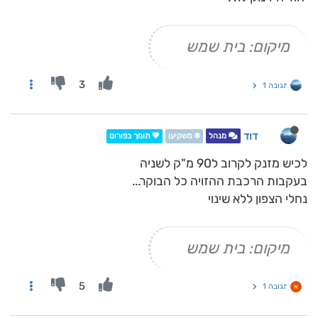
מיקום: בית שמש
3
תגובה 1
דוד
מנהל
❄️ משקיען
💖 תומך בפורום
לכיש מזנק לקרוב ל90 מ"ק לשניה
בעקבות הרכבת ההזויה כל הבוקר...
נחלי הצפון ללא שינוי
מיקום: בית שמש
5
תגובה 1
א