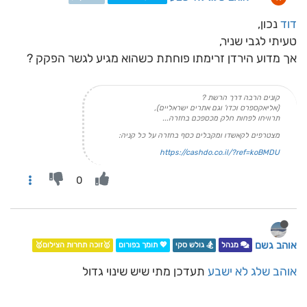
דוד
נכון,
טעיתי לגבי שניר,
אך מדוע הירדן זרימתו פוחתת כשהוא מגיע לגשר הפקק ?
קונים הרבה דרך הרשת ?
(אליאקספרס וכדו' וגם אתרים ישראליים),
תרוויחו לפחות חלק מכספכם בחזרה...
מצטרפים לקאשדו ומקבלים כסף בחזרה על כל קניה:
https://cashdo.co.il/?ref=koBMDU
0
אוהב גשם
מנהל
🏂 גולש סקי
💖 תומך בפורום
🥇זוכה תחרות הצילום🥇
אוהב שלג לא ישבע
תעדכן מתי שיש שינוי גדול