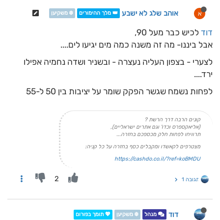
אוהב שלג לא ישבע
א
👑 מלך ההימורים
❄️ משקיען
דוד
לכיש כבר מעל 90,
אבל ביננו- מה זה משנה כמה מים יגיעו לים....
לצערי - בצפון העליה נעצרה - ובשניר ושדה נחמיה אפילו
ירד....
לפחות נשמח שגשר הפקק שומר על יציבות בין 50 ל-55
קונים הרבה דרך הרשת ?
(אליאקספרס וכדו' וגם אתרים ישראליים),
תרוויחו לפחות חלק מכספכם בחזרה...
מצטרפים לקאשדו ומקבלים כסף בחזרה על כל קניה:
https://cashdo.co.il/?ref=koBMDU
2
תגובה 1
דוד
מנהל
❄️ משקיען
💖 תומך בפורום