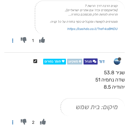
קונים הרבה דרך הרשת ?
(אליאקספרס וכדו' וגם אתרים ישראליים),
תרוויחו לפחות חלק מכספכם בחזרה...
מצטרפים לקאשדו ומקבלים כסף בחזרה על כל קניה:
https://cashdo.co.il/?ref=koBMDU
1
דוד
מנהל
❄️ משקיען
💖 תומך בפורום
שניר 53.8
שדה נחמיה 51
יהודיה 8.5
מיקום: בית שמש
2