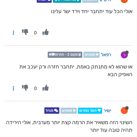
אולי הכל עוד יתחבר יחד וירד ישר עלינו
0
רפאל
ר
❄️ משקיען
🥈מקום 2 - תחרות📷❄️
או שהוא לא מתנתק באמת, יתחבר חזרה ורק יעכב את
האפיק הבא
0
ישיר
י
💖 תומך בפורום
❄️ משקיען
מנהל
השינוי הזה משאיר את הרמה קצת יותר מערבית, אולי הירידה
תהיה טובה עוד יותר