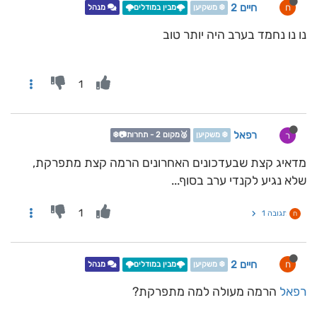
חיים 2
ח
❄️ משקיען
🌩️מבין במודלים🌩️
מנהל
נו נו נחמד בערב היה יותר טוב
1
רפאל
ר
❄️ משקיען
🥈מקום 2 - תחרות📷❄️
מדאיג קצת שבעדכונים האחרונים הרמה קצת מתפרקת,
שלא נגיע לקנדי ערב בסוף...
1
תגובה 1
ח
חיים 2
ח
❄️ משקיען
🌩️מבין במודלים🌩️
מנהל
רפאל
הרמה מעולה למה מתפרקת?