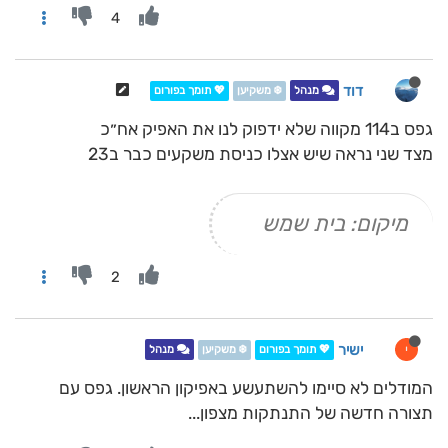
4
דוד
מנהל
❄️ משקיען
💖 תומך בפורום
גפס ב114 מקווה שלא ידפוק לנו את האפיק אח״כ
מצד שני נראה שיש אצלו כניסת משקעים כבר ב23
מיקום: בית שמש
2
ישיר
י
💖 תומך בפורום
❄️ משקיען
מנהל
המודלים לא סיימו להשתעשע באפיקון הראשון. גפס עם
תצורה חדשה של התנתקות מצפון...