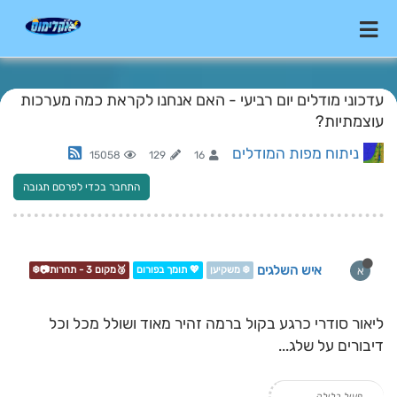
עדכוני מודלים יום רביעי - האם אנחנו לקראת כמה מערכות
עוצמתיות?
ניתוח מפות המודלים
15058
129
16
התחבר בכדי לפרסם תגובה
איש השלגים
א
❄️ משקיען
💖 תומך בפורום
🥉מקום 3 - תחרות📷❄️
ליאור סודרי כרגע בקול ברמה זהיר מאוד ושולל מכל וכל
דיבורים על שלג...
פעיל בלילה