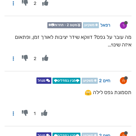
2
רפאל
ר
❄️ משקיען
🥈מקום 2 - תחרות📷❄️
מה עובר על גפס? דווקא שידר יציבות לאורך זמן, ופתאום
איזה שינוי...
2
חיים 2
ח
❄️ משקיען
🌩️מבין במודלים🌩️
מנהל
תסמונת גפס לילה
1
חיים 2
ח
❄️ משקיען
🌩️מבין במודלים🌩️
מנהל