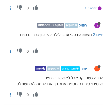
0
תגובה 1
ר
רפאל
ר
❄️ משקיען
🥈מקום 2 - תחרות📷❄️
חיים 2
תשווה עדכוני ערב ולילה לעדכון צהריים נניח
0
ישיר
י
💖 תומך בפורום
❄️ משקיען
מנהל
הרבה גשם, קר אבל לא שלג בינתיים.
יש סיכוי לירידה נוספת אחר כך אם הרמה לא תשתלט.
0