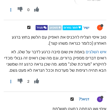
0
ישיר
י
💖 תומך בפורום
❄️ משקיען
מנהל
טוב איסי הצליח להכניס את האפיק עם הלשון בחוץ ברגע
האחרון (כלומר כנראה משהו קצר).
איש השלגים
באמת אין שום סיבה כרגע לדבר על שלג. לא
רואים דברים מספיק ברורים, וגם מה שכן רואים זה גבולי מכדי
להיקרא "מערכת שלג" ממש. מה שכן נראה כרגע זה שמשני
הבא תהיה רציפות של מערכות וככל הנראה לא מעט גשם.
2
דניאל7
ד
איסי וואו הנחתה כמעט מושלמת