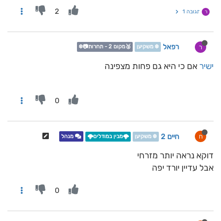
2
תגובה 1
ר
רפאל
ר
❄️ משקיען
🥈מקום 2 - תחרות📷❄️
ישיר
אם כי היא גם פחות מצפינה
0
חיים 2
ח
❄️ משקיען
🌩️מבין במודלים🌩️
מנהל
דוקא נראה יותר מזרחי
אבל עדיין יורד יפה
0