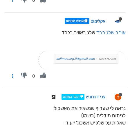
0
אקלימוס
🖥️מערכת הפורום
אוהב שלג כבד
שלג באוויר בלבד
מערכת האתר -
aklimus.org.il@gmail.com
0
צבי דוידוביץ
צ
💖 תומך בפורום
נראה לי שעדיף שנשאיר את האשכול
לניתוח מודלים (כשמו)
שאלות על שלג יש אשכול ייעודי