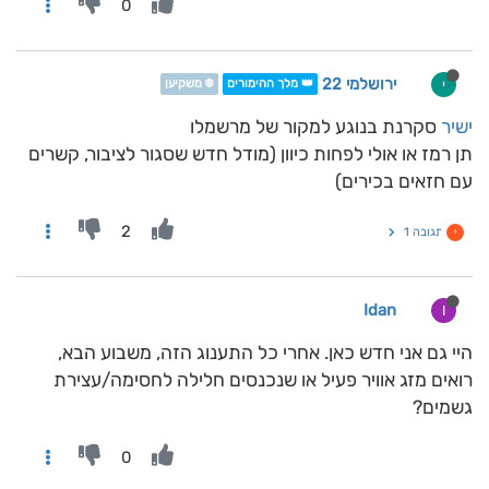
0
ירושלמי 22
י
👑 מלך ההימורים
❄️ משקיען
ישיר
סקרנת בנוגע למקור של מרשמלו
תן רמז או אולי לפחות כיוון (מודל חדש שסגור לציבור, קשרים
עם חזאים בכירים)
2
תגובה 1
י
Idan
I
היי גם אני חדש כאן. אחרי כל התענוג הזה, משבוע הבא,
רואים מזג אוויר פעיל או שנכנסים חלילה לחסימה/עצירת
גשמים?
0