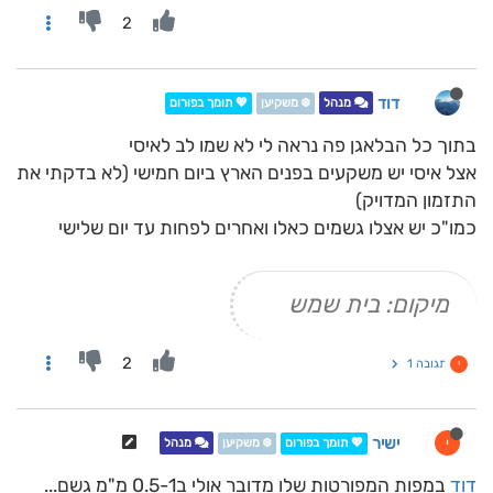
2
דוד
מנהל
❄️ משקיען
💖 תומך בפורום
בתוך כל הבלאגן פה נראה לי לא שמו לב לאיסי
אצל איסי יש משקעים בפנים הארץ ביום חמישי (לא בדקתי את
התזמון המדויק)
כמו"כ יש אצלו גשמים כאלו ואחרים לפחות עד יום שלישי
מיקום: בית שמש
2
תגובה 1
י
ישיר
י
💖 תומך בפורום
❄️ משקיען
מנהל
דוד
במפות המפורטות שלו מדובר אולי ב0.5-1 מ"מ גשם...