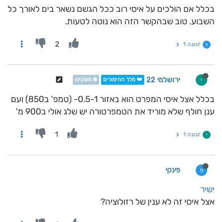
בכלל אם הולכים על איסי רוב ככל הגשם נשאר בים לאורך כל
השבוע. טוב שבהקשר הזה הוא נוטה לטעות.
2
תגובה 1
פ
ירושלמי 22
י
👑 מלך ההימורים
❄️ משקיען
בכלל אצל איסי המפרט הוא באזור 0.5-1- (טמפ' ב850) ועם
ענן חולף שלא מוריד את הטמפרטורה יש שלג אולי ב900 מ'
1
תגובה 1
י
פינקי
פ
ישיר
אצל איסי זה לא ענין של רזולוציה?