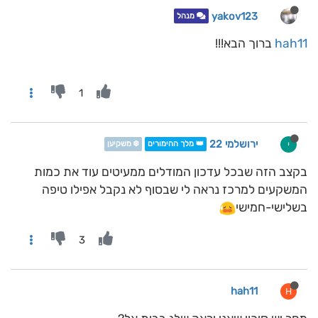
yakov123
מנהל
hah11
ברוך הבא!!!
1
ירושלמי 22
י
👑 מלך ההימורים
❄️ משקיען
בקצב הזה שבכל עדכון המודלים ממעיטים עוד את כמות
המשקעים למרכז נראה לי שבסוף לא נקבל אפילו טיפה
בשלישי-חמישי
3
hah11
H