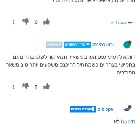
מחר יש סיכוי שאני יראה שלג בבית אל?
0
תגובה 1
ירושלמי 22
י
👑 מלך ההימורים
❄️ משקיען
דווקא לדעתי גפס הערב משאיר תנאי קור לשלג בהרים גם
בחמישי בצהריים כשמתחיל להיכנס משקעים יותר טוב משאר
המודלים
2
אקלימוס
🖥️מערכת הפורום
hah11
לא