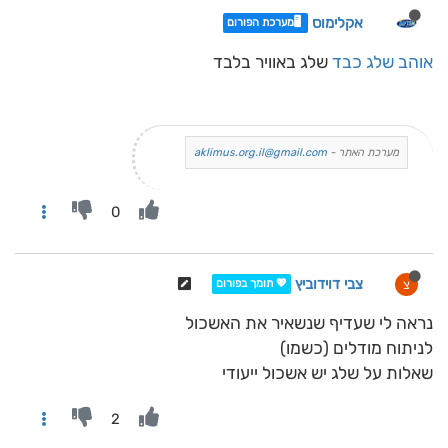
אקלימוס
🖥️מערכת הפורום
אוהב שלג כבד
שלג באוויר בלבד
מערכת האתר -
aklimus.org.il@gmail.com
0
צבי דוידוביץ
צ
💖 תומך בפורום
נראה לי שעדיף שנשאיר את האשכול
לניתוח מודלים (כשמו)
שאלות על שלג יש אשכול ייעודי
2