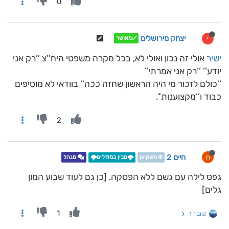
0
יצחק מירושלים
י
✅מאושר
ישיר
אולי זה נכון ואולי לא, בכל מקרה משפטי היח’’צ ’’רק אני
יודע’’ ’’רק אני אמרתי’’
’’כולם לזכור מי היה הראשון שחזה ככה’’ בוודאי לא מוסיפים
כבוד ו’’מקצוענות’’.
2
חיים 2
ח
❄️ משקיען
🌩️מבין במודלים🌩️
מנהל
גפס לילה עם גשם ללא הפסקה. [כן גם לעוד שבוע המון
גלים]
1
תגובה 1