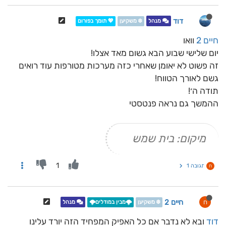
דוד
מנהל
❄️ משקיען
💖 תומך בפורום
חיים 2
וואו
יום שלישי שבוע הבא גשום מאד אצלו!
זה פשוט לא יאומן שאחרי כזה מערכות מטורפות עוד רואים
גשם לאורך הטווח!
תודה ה׳!
ההמשך גם נראה פנטסטי
מיקום: בית שמש
1
תגובה 1
ח
חיים 2
ח
❄️ משקיען
🌩️מבין במודלים🌩️
מנהל
דוד
ובא לא נדבר אם כל האפיק המפחיד הזה יורד עלינו