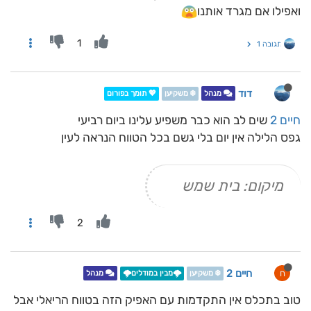
ואפילו אם מגרד אותנו
1
תגובה 1
דוד
מנהל
❄️ משקיען
💖 תומך בפורום
חיים 2
שים לב הוא כבר משפיע עלינו ביום רביעי
גפס הלילה אין יום בלי גשם בכל הטווח הנראה לעין
מיקום: בית שמש
2
חיים 2
ח
❄️ משקיען
🌩️מבין במודלים🌩️
מנהל
טוב בתכלס אין התקדמות עם האפיק הזה בטווח הריאלי אבל