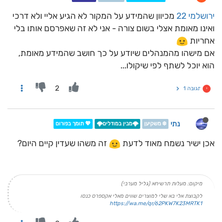
ירושלמי 22
מכיוון שהמידע על המקור לא הגיע אליי ולא דרכי
ואינו מאומת אצלי בשום צורה - אני לא זה שאפרסם אותו בלי
אחריות
אם מישהו מהמנהלים שיודע על כך חושב שהמידע מאומת,
הוא יוכל לשתף לפי שיקולו...
2
תגובה 1
י
נתי
❄️ משקיען
🌩️מבין במודלים🌩️
💖 תומך בפורום
אכן ישיר נשמח מאוד לדעת
זה משהו שעדין קיים היום?
מיקום: מעלות תרשיחא (גליל מערבי)
לקבוצת אלי בא שלי למוצרים שווים מאלי אקספרס כנסו
https://wa.me/qr/62PKW7K23MRTK1