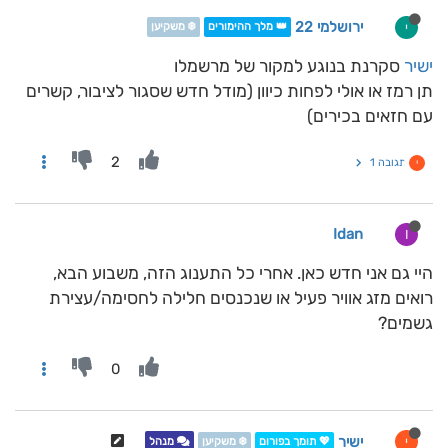
ירושלמי 22
י
👑 מלך ההימורים
❄️ משקיען
ישיר
סקרנת בנוגע למקור של מרשמלו
תן רמז או אולי לפחות כיוון (מודל חדש שסגור לציבור, קשרים
עם חזאים בכירים)
2
תגובה 1
י
Idan
I
היי גם אני חדש כאן. אחרי כל התענוג הזה, משבוע הבא,
רואים מזג אוויר פעיל או שנכנסים חלילה לחסימה/עצירת
גשמים?
0
ישיר
י
💖 תומך בפורום
❄️ משקיען
מנהל