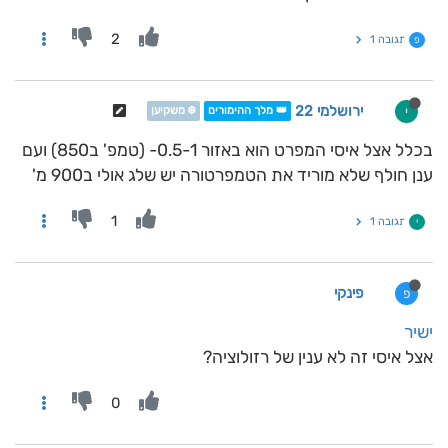
2
תגובה 1
פ
ירושלמי 22
י
👑 מלך ההימורים
❄️ משקיען
בכלל אצל איסי המפרט הוא באזור 0.5-1- (טמפ' ב850) ועם
ענן חולף שלא מוריד את הטמפרטורה יש שלג אולי ב900 מ'
1
תגובה 1
י
פינקי
פ
ישיר
אצל איסי זה לא ענין של רזולוציה?
0