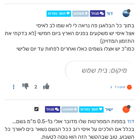
דוד
מנהל
❄️ משקיען
💖 תומך בפורום
בתוך כל הבלאגן פה נראה לי לא שמו לב לאיסי
אצל איסי יש משקעים בפנים הארץ ביום חמישי (לא בדקתי את
התזמון המדויק)
כמו"כ יש אצלו גשמים כאלו ואחרים לפחות עד יום שלישי
מיקום: בית שמש
2
תגובה 1
י
ישיר
י
💖 תומך בפורום
❄️ משקיען
מנהל
דוד
במפות המפורטות שלו מדובר אולי ב0.5-1 מ"מ גשם...
בכלל אם הולכים על איסי רוב ככל הגשם נשאר בים לאורך כל
השבוע. טוב שבהקשר הזה הוא נוטה לטעות.