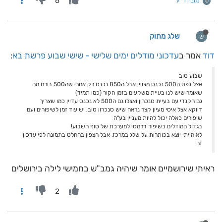
6
תגובה 1
ש
שלג מתוק
ש
דוד
אמר ב
עדכוני מודלים ימים שלישי - שישי שבוע פרשת בא
:
שבוע טוב
אצל גפס ה500 נכנס מצויין אבל ה850 נכנס רק אחרי שה500 בורח מה
שאומר שיש לנו בעיית משקעים בזמן הקור (כמו תמיד)
גם הקנדי עם בעיית סנכרון ואצלו גם ה500 לא נכנס עדיין כמו שצריך
דווקא אצל איסי מעיון קצר נראה שיש סנכרון טוב, יש עוד זמן לשיפורים ועם
שיפורים כאלה יכול להיות מעניין בע"ה
בגדול המודלים בשיפור דרמטי למערכת של סוף השבוע!
לא הייתי יוצא בכותרות על שלג במרכז, אבל הצפון בהחלט בתמונה לפי עדכון
זה
ראיתי שירושמיים אומר שיהיה גמב"ש בחמישי לילה בירושלים
2