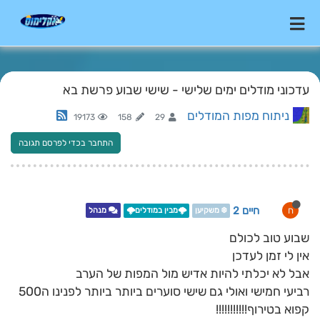
עדכוני מודלים ימים שלישי - שישי שבוע פרשת בא
ניתוח מפות המודלים
19173
158
29
התחבר בכדי לפרסם תגובה
חיים 2
ח
❄️ משקיען
🌩️מבין במודלים🌩️
מנהל
שבוע טוב לכולם
אין לי זמן לעדכן
אבל לא יכלתי להיות אדיש מול המפות של הערב
רביעי חמישי ואולי גם שישי סוערים ביותר ביותר לפנינו ה500
קפוא בטירוף!!!!!!!!!!!