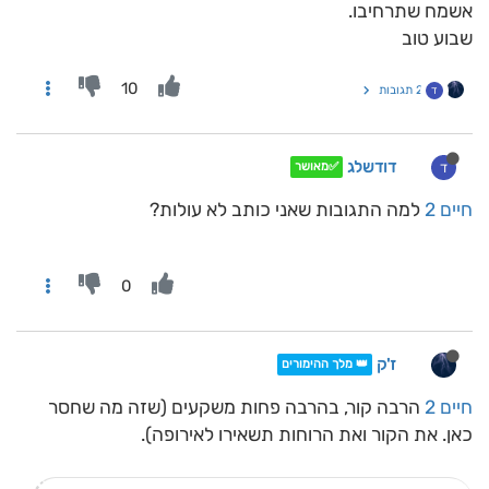
אשמח שתרחיבו.
שבוע טוב
10
2 תגובות
ד
דודשלג
ד
✅מאושר
חיים 2
למה התגובות שאני כותב לא עולות?
0
ז'ק
👑 מלך ההימורים
חיים 2
הרבה קור, בהרבה פחות משקעים (שזה מה שחסר
כאן. את הקור ואת הרוחות תשאירו לאירופה).