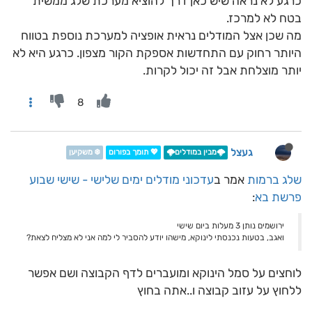
כרגע לא נראה שיש כאן דרך להוציא מערכת שלג ממשית
בטח לא למרכז.
מה שכן אצל המודלים נראית אופציה למערכת נוספת בטווח
היותר רחוק עם התחדשות אספקת הקור מצפון. כרגע היא לא
יותר מוצלחת אבל זה יכול לקרות.
8
געצל
🌩️מבין במודלים🌩️
💖 תומך בפורום
❄️ משקיען
שלג ברמות
אמר ב
עדכוני מודלים ימים שלישי - שישי שבוע
פרשת בא
:
ירושמים נותן 3 מעלות ביום שישי
ואגב, בטעות נכנסתי לינוקא, מישהו יודע להסביר לי למה אני לא מצליח לצאת?
לוחצים על סמל הינוקא ומועברים לדף הקבוצה ושם אפשר
ללחוץ על עזוב קבוצה ו..אתה בחוץ