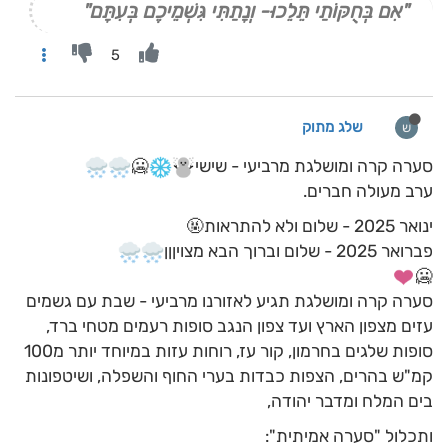
"אִם בְּחֻקּוֹתַי תֵּלֵכוּ- וְנָתַתִּי גִּשְׁמֵיכֶם בְּעִתָּם"
5
שלג מתוק
ש
סערה קרה ומושלגת מרביעי - שישי
🥶
ערב מעולה חברים.
ינואר 2025 - שלום ולא להתראות🤬
פברואר 2025 - שלום וברוך הבא מצויןןן
🥶
סערה קרה ומושלגת תגיע לאזורנו מרביעי - שבת עם גשמים
עזים מצפון הארץ ועד צפון הנגב סופות רעמים מטחי ברד,
סופות שלגים בחרמון, קור עז, רוחות עזות במיוחד יותר מ100
קמ"ש בהרים, הצפות כבדות בערי החוף והשפלה, ושיטפונות
בים המלח ומדבר יהודה,
ותכלול "סערה אמיתית":