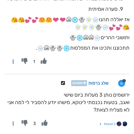
סערה אמיתית
אז יאללה תהנו
🥶
ותושבי ההרים
🥶🥶
תתכוננו ותכינו את המפלסות
️🥶
.
1
שלג ברמות
ש
❄️ משקיען
ירושמים נותן 3 מעלות ביום שישי
ואגב, בטעות נכנסתי לינוקא, מישהו יודע להסביר לי למה אני
לא מצליח לצאת?
3
2 תגובות