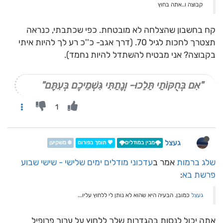
קבוצה ו..אתה בחוץ
קח בחשבון שהצלחה לא מובטחת. כפי שכתבתי, כנראה
תצטרך לחכות לגיל 70. (דרך אגב- כ''כ רע לך להיות איתי
בקבוצה? אני מבטיח להשתדל להיות נחמד).
"אִם בְּחֻקּוֹתַי תֵּלֵכוּ- וְנָתַתִּי גִּשְׁמֵיכֶם בְּעִתָּם"
1
געצל
🌩️מבין במודלים🌩️
💖 תומך בפורום
❄️ משקיען
שלג ברמות
אמר ב
עדכוני מודלים ימים שלישי - שישי שבוע
פרשת בא
:
געצל
כמובן. הבעיה היא שהוא לא נותן לי ללחוץ עליו...
אתה יכול לנסות בהגדרות שלך ללחוץ על ערוך פרופיל