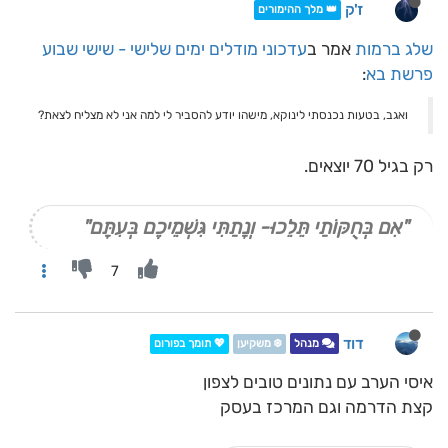
ז'ק
👑 מלך ההימורים
שלג ברמות
אמר ב
עדכוני מודלים ימים שלישי - שישי שבוע
פרשת בא
:
ואגב, בטעות נכנסתי לינוקא, מישהו יודע להסביר לי למה אני לא מצליח לצאת?
רק בגיל 70 יוצאים.
"אִם בְּחֻקּוֹתַי תֵּלֵכוּ- וְנָתַתִּי גִּשְׁמֵיכֶם בְּעִתָּם"
7
דוד
מנהל
❄️ משקיען
💖 תומך בפורום
איסי הערב עם נתונים טובים לצפון
קצת הדרמה וגם המרכז בעסק