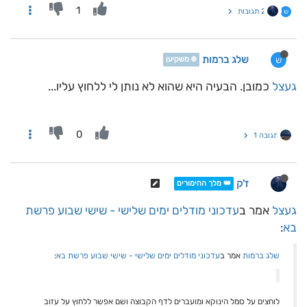
1
2 תגובות
ש
שלג ברמות
ש
❄️ משקיען
געצל
כמובן. הבעיה היא שהוא לא נותן לי ללחוץ עליו...
0
תגובה 1
ז'ק
👑 מלך ההימורים
געצל
אמר ב
עדכוני מודלים ימים שלישי - שישי שבוע פרשת
בא
:
שלג ברמות
אמר ב
עדכוני מודלים ימים שלישי - שישי שבוע פרשת בא
:
לוחצים על סמל הינוקא ומועברים לדף הקבוצה ושם אפשר ללחוץ על עזוב