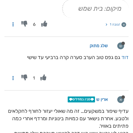
מיקום: בית שמש
6
תגובה 1
ש
שלג מתוק
ש
דוד
גם גפס טוב הערב סערה קרה ברביעי עד שישי
1
ארין ש
א
🌩️מבין במודלים🌩️
עדיף שיפור במשקעים… זה מה שאולי יעזור לחורף לחקלאים
ולטבע. אחרת נישאר עם כמויות בינוניות ומרדף אחרי כמה
פתיתים באוויר.