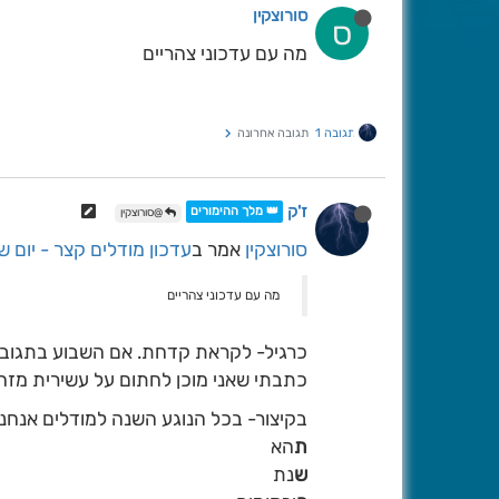
סורוצקין
ס
מה עם עדכוני צהריים
תגובה 1
תגובה אחרונה
ז'ק
👑 מלך ההימורים
@סורוצקין
סורוצקין
אמר ב
עדכון מודלים קצר - יום ש
מה עם עדכוני צהריים
כתבתי שאני מוכן לחתום על עשירית מזה
בקיצור- בכל הנוגע השנה למודלים אנחנ
ת
הא
ש
נת