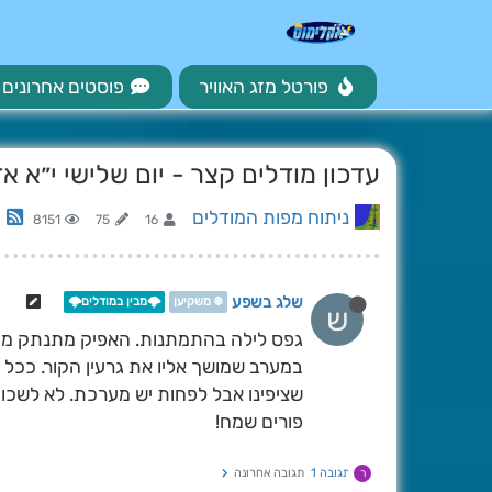
פורטל מזג האוויר
פוסטים אחרונים
עדכון מודלים קצר - יום שלישי י״א א
ניתוח מפות המודלים
8151
75
16
שלג בשפע
❄️ משקיען
🌩️מבין במודלים🌩️
ש
גפס לילה בהתמתנות. האפיק מתנתק מוק
במערב שמושך אליו את גרעין הקור. ככל 
שציפינו אבל לפחות יש מערכת. לא לשכוח 
פורים שמח!
תגובה 1
תגובה אחרונה
ר