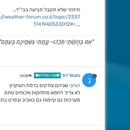
תיזהר שלא תקבל תביעה בבי''ד...
_=1741940533012#
"אִם בְּחֻקּוֹתַי תֵּלֵכוּ- וְנָתַתִּי גִּשְׁמֵיכֶם בְּעִתָּם"
נתנאל דוד
🌩️מבין במודלים🌩️
@הגיוני
נ
הגיוני
שניהם צודקים ברמת העיקרון
לא צריך לחפש מחלוקות וויכוחים סתם
מערכות גם קיימות גם באביב ובפרט בתח