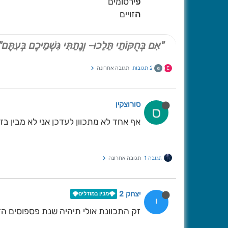
פ
ירסומים
ה
זויים
"אִם בְּחֻקּוֹתַי תֵּלֵכוּ- וְנָתַתִּי גִּשְׁמֵיכֶם בְּעִתָּם"
2 תגובות
תגובה אחרונה
E
ש
סורוצקין
ס
אף אחד לא מתכוון לעדכן אני לא מבין בזה
תגובה 1
תגובה אחרונה
יצחק 2
🌩️מבין במודלים🌩️
י
זק התכוונת אולי תיהיה שנת פספוסים הזו