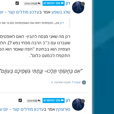
ז'ק
👑 מלך ההימורים
@שלג בשפע
שלג בשפע
אמר ב
עדכון מודלים קצר - יום
ז'ק
אין… הפסימיות דוחה את האופטימיות כמו נר את 
רק מה שאני מנסה להבין- האם לאופטימי
שעברנו עם כ''כ הרבה מפחי נפש ?). הל
הצפויה הוא בבחינת ''הפה שאסר הוא הפה
התקפלו לכמעט כלום''.
"אִם בְּחֻקּוֹתַי תֵּלֵכוּ- וְנָתַתִּי גִּשְׁמֵיכֶם בְּעִתָּם"
תגובה 1
תגובה אחרונה
ש
ז'ק
👑 מלך ההימורים
@סורוצקין
סורוצקין
אמר ב
עדכון מודלים קצר - יום ש