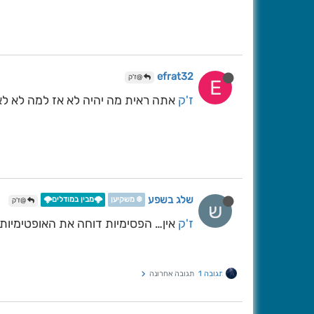
efrat32
@ז'ק
E
ז'ק
אתה ראית מה יהיה לא אז למה לא לא
שלג בשפע
❄️ משקיען
🌩️מבין במודלים🌩️
@ז'ק
ש
ז'ק
אין… הפסימיות דוחה את האופטימיות 
תגובה 1
תגובה אחרונה