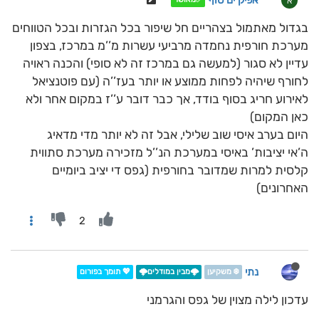
אפיק ים סוף
א
בגדול מאתמול בצהריים חל שיפור בכל הגזרות ובכל הטווחים
מערכת חורפית נחמדה מרביעי עשרות מ’’מ במרכז, בצפון
עדיין לא סגור (למעשה גם במרכז זה לא סופי) והכנה ראויה
לחורף שיהיה לפחות ממוצע או יותר בעז’’ה (עם פוטנציאל
לאירוע חריג בסוף בודד, אך כבר דובר ע’’ז במקום אחר ולא
כאן המקום)
היום בערב איסי שוב שלילי, אבל זה לא יותר מדי מדאיג
ה’אי יציבות’ באיסי במערכת הנ’’ל מזכירה מערכת סתווית
קלסית למרות שמדובר בחורפית (גפס די יציב ביומיים
האחרונים)
2
נתי
❄️ משקיען
🌩️מבין במודלים🌩️
💖 תומך בפורום
עדכון לילה מצוין של גפס והגרמני