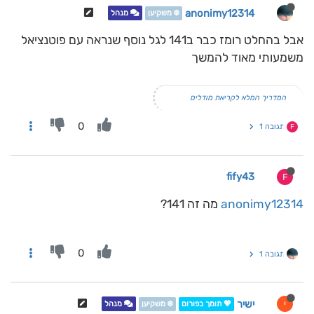
anonimy12314
❄️ משקיען
מנהל
אבל בהחלט רומז כבר ב141 לגל נוסף שנראה עם פוטנציאל
משמעותי מאוד להמשך
המדריך המלא לקריאת מודלים
0
תגובה 1
F
fify43
F
anonimy12314
מה זה 141?
0
תגובה 1
ישיר
י
💖 תומך בפורום
❄️ משקיען
מנהל