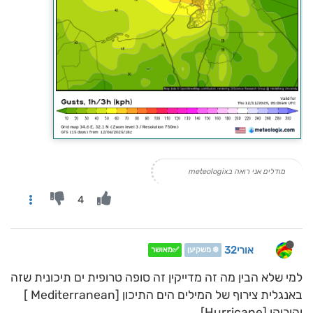
מודלים אני רואה בmeteologix
4
אורי32
❄️ משקיען
✅מאושר
למי שלא הבין מה זה מדייקין זה סופה טרופית ים תיכונית שזה
באנגלית צירוף של המילים הים התיכון [Mediterranean ]
והוריקן [Hurricane]