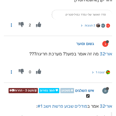
מדד האושר שלי נמדד במילימטרים
2
3 תגובות
ג
א
גשום וסוער
ג
אורי32
מה זה אומר בפועל? מערכת חריגה???
0
תגובה 1
איש השלגים
א
❄️ משקיען
💖 תומך בפורום
🥉מקום 3 - תחרות📷❄️
אורי32
אמר ב
מודלים שבוע פרשת וישב #1
: