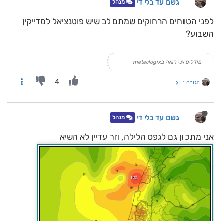
גשם עד בלי די
מנהל
לפני הטווחים הרחוקים שמתם לב שיש פוטנציאל למדייקין
השבוע?
מודלים אני רואה בmeteologix
4
תגובה 1
גשם עד בלי די
מנהל
אני מתכוון גם לגפס הלילה, וזה עדיין לא השיא