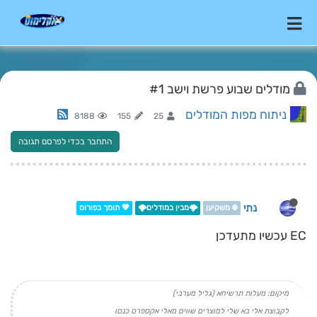
מודלים שבוע פרשת וישב #1
ניתוח מפות המודלים
8188
155
25
התחבר בכדי לפרסם תגובה
נתי
❄️ משקיען
🌩️מבין במודלים🌩️
💖 תומך בפורום
EC עכשיו מתעדכן
מיקום: מעלות תרשיחא (גליל מערבי)
לקבוצת אלי בא שלי למוצרים שווים מאלי אקספרס כנסו