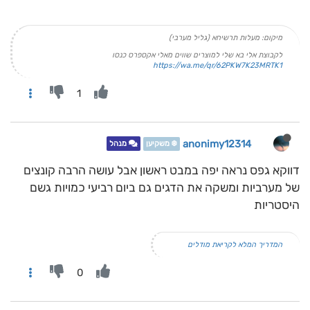
מיקום: מעלות תרשיחא (גליל מערבי)
לקבוצת אלי בא שלי למוצרים שווים מאלי אקספרס כנסו
https://wa.me/qr/62PKW7K23MRTK1
1
anonimy12314
❄️ משקיען
מנהל
דווקא גפס נראה יפה במבט ראשון אבל עושה הרבה קונצים
של מערביות ומשקה את הדגים גם ביום רביעי כמויות גשם
היסטריות
המדריך המלא לקריאת מודלים
0