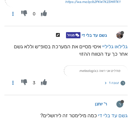
https://wa.me/qr/62PKW7K23MRTK1
0
גשם עד בלי די
מנהל
גלילאו גליליי
איסי מסיים את המערכת בסופ״ש וללא גשם
אחר כך עד הטווח ההזוי
מודלים אני רואה בmeteologix
3
תגובה 1
ר
ר' יוחנן
ר
גשם עד בלי די
כמה מילימטר זה לירושלים?