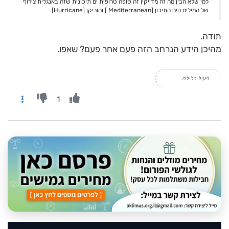
למי שלא הבין מה זה מדייקין זה סופה טרופית ים תיכונית שזה באנגלית צירוף
של המילים הים התיכון [Mediterranean ] והוריקן [Hurricane]
תודה.
מהיכן הידע הנרחב הזה פעם אחר פעם? שאפו.
פעיל בלילה
1