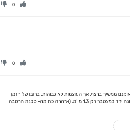
0
0
) אומנם ממשיך ברצף, אך העוצמות לא גבוהות, ברובו של הזמן
גשם קל בלבד, כך שבמשך השעה האחרונה ירד במצטבר רק 1.3 מ''מ. (אזהרה כתומה- סכנת הרטבה