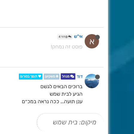
אי"ש
@דוד 4
א
פוסט זה נמחק!
דוד
מנהל
❄️ משקיען
💖 תומך בפורום
ברוכים הבאים לגשם
הגיע לבית שמש
ענן תועה... ככה נראה במכ״ם
מיקום: בית שמש