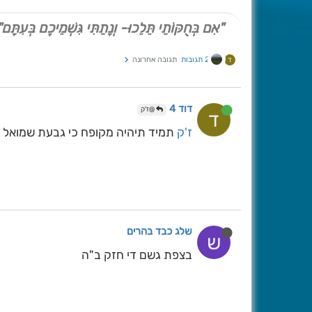
"אִם בְּחֻקּוֹתַי תֵּלֵכוּ- וְנָתַתִּי גִּשְׁמֵיכֶם בְּעִתָּם"
2 תגובות
תגובה אחרונה
ד
דוד 4
@ז'ק
ד
ז'ק
תמיד תיהיה מקופח כי גבעת שמואל מ
שלג כבד בהרים
ש
בצפת גשם די חזק ב"ה