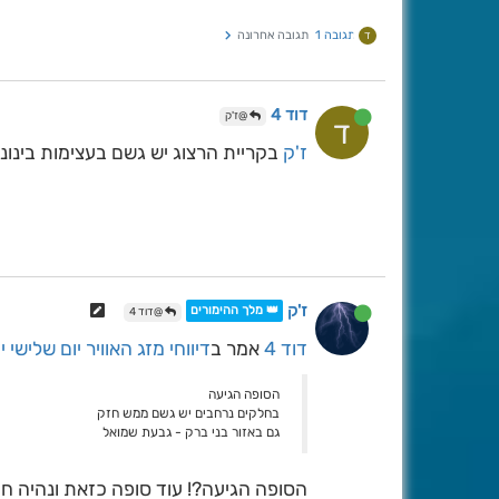
תגובה 1
תגובה אחרונה
ד
דוד 4
@ז'ק
ד
ז'ק
בקריית הרצוג יש גשם בעצימות בינונ
ז'ק
👑 מלך ההימורים
@דוד 4
דוד 4
אמר ב
דיווחי מזג האוויר יום שלישי י''ט 
הסופה הגיעה
בחלקים נרחבים יש גשם ממש חזק
גם באזור בני ברק - גבעת שמואל
הסופה הגיעה?! עוד סופה כזאת ונהיה ח''