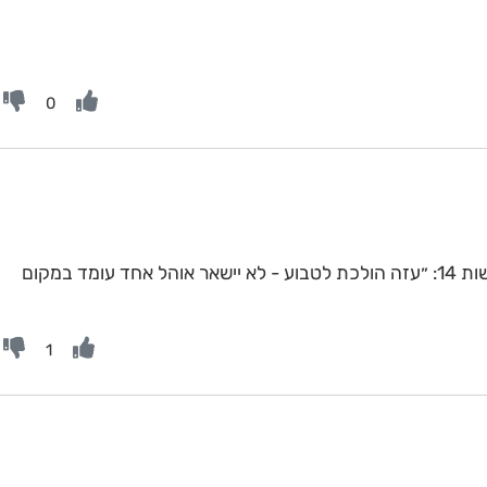
0
סופת ביירון | החזאי הבכיר צחי פלג בחדשות 14: ״עזה הולכת לטבוע - לא יישאר אוהל אחד עומד במקום
1