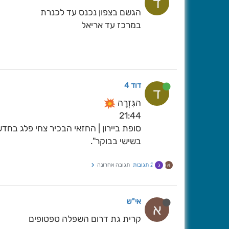
ד
הגשם בצפון נכנס עד לכנרת
במרכז עד אריאל
דוד 4
ד
הגִּזְרָה
21:44
בשישי בבוקר".
2 תגובות
תגובה אחרונה
א
ג
אי"ש
א
קרית גת דרום השפלה טפטופים