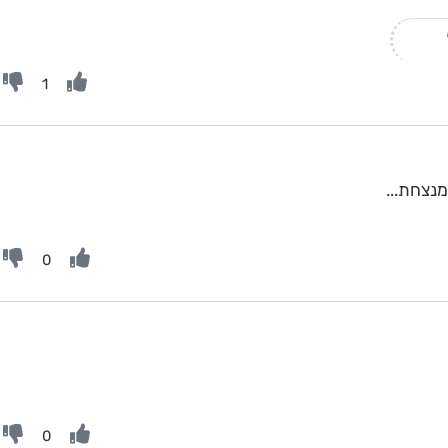
1
נצחת...
0
0