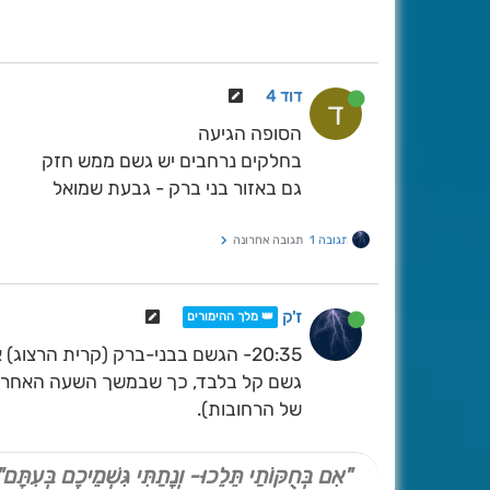
דוד 4
ד
הסופה הגיעה
בחלקים נרחבים יש גשם ממש חזק
גם באזור בני ברק - גבעת שמואל
תגובה 1
תגובה אחרונה
ז'ק
👑 מלך ההימורים
20:35- הגשם בבני-ברק (קרית הרצוג
של הרחובות).
"אִם בְּחֻקּוֹתַי תֵּלֵכוּ- וְנָתַתִּי גִּשְׁמֵיכֶם בְּעִתָּם"