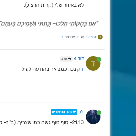
לא באיזור שלי (קרית הרצוג).
"אִם בְּחֻקּוֹתַי תֵּלֵכוּ- וְנָתַתִּי גִּשְׁמֵיכֶם בְּעִתָּם"
תגובה 1
תגובה אחרונה
ד
דוד 4
@ז'ק
ד
ז'ק
נכון כמבואר בהודעה לעיל
ז'ק
👑 מלך ההימורים
21:10- סוף סוף גשם כמו שצריך. (ב''ב- קרית הרצוג).