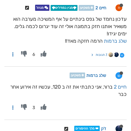
חיים 2
ח
❄️ משקיען
🌩️מבין במודלים🌩️
מנהל
עדכון נחמד של גפס בינתיים על אף המשיכה מערבה הוא
משאיר אותנו חזק בתמונה אולי זה עוד יגרום לכמה גלים.
ימים יגידו!
שלג ברמות
הרמה חזקה מאד!!
6
3 תגובות
ש
שלג ברמות
ש
❄️ משקיען
חיים 2
ברור, אני כתבתי את זה ב 120, עכשיו זה אירוע אחר
כבר
3
ז'ק
👑 מלך ההימורים