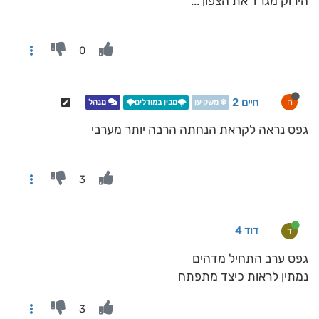
הירוק מגרד את הצפון ...
0
חיים 2
ח
❄️ משקיען
🌩️מבין במודלים🌩️
מנהל
גפס נראה לקראת הנחתה הרבה יותר מערבי
3
דוד 4
ד
גפס ערב התחיל מדהים
נמתין לראות כיצד מתפתח
3