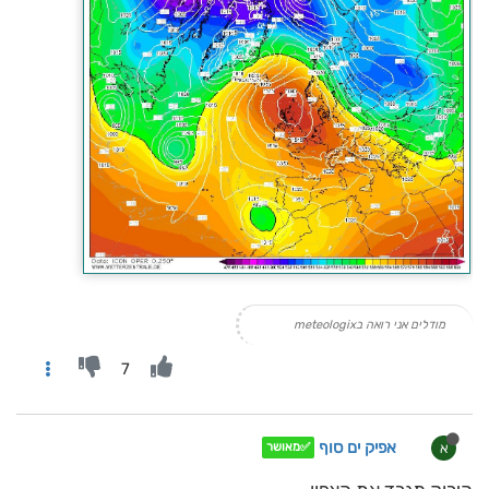
מודלים אני רואה בmeteologix
7
אפיק ים סוף
א
✅מאושר