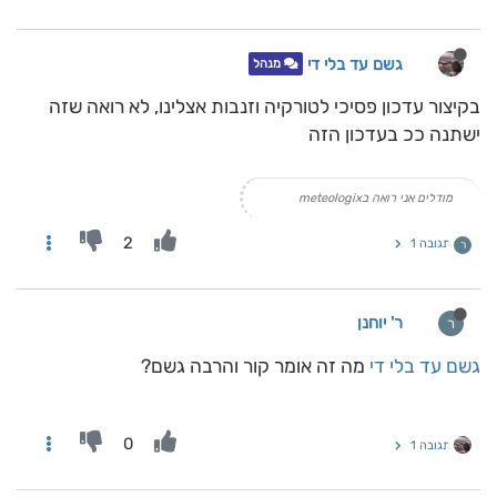
גשם עד בלי די
מנהל
בקיצור עדכון פסיכי לטורקיה וזנבות אצלינו, לא רואה שזה
ישתנה ככ בעדכון הזה
מודלים אני רואה בmeteologix
2
תגובה 1
ר
ר' יוחנן
ר
גשם עד בלי די
מה זה אומר קור והרבה גשם?
0
תגובה 1