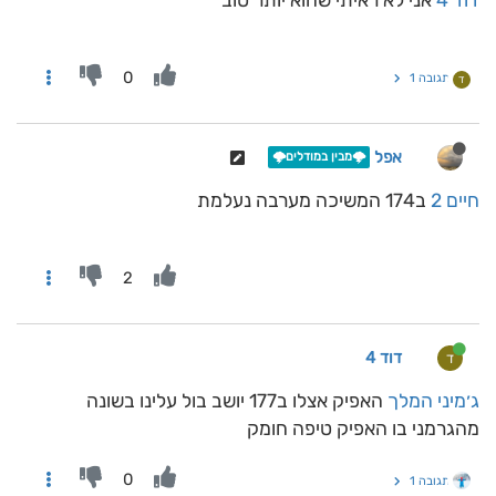
דוד 4
אני לא ראיתי שהוא יותר טוב
0
תגובה 1
ד
אפל
🌩️מבין במודלים🌩️
חיים 2
ב174 המשיכה מערבה נעלמת
2
דוד 4
ד
ג׳מיני המלך
האפיק אצלו ב177 יושב בול עלינו בשונה
מהגרמני בו האפיק טיפה חומק
0
תגובה 1