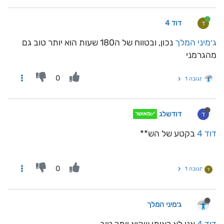
דוד 4
ד
ג׳מיני המלך
נכון, ובטווח של ה180 שעות הוא יותר טוב גם
מהגרמני
0
תגובה 1
דודשלג
ד
✅מאושר
דוד 4
בקטע של הש**
0
תגובה 1
ד
ג׳מיני המלך