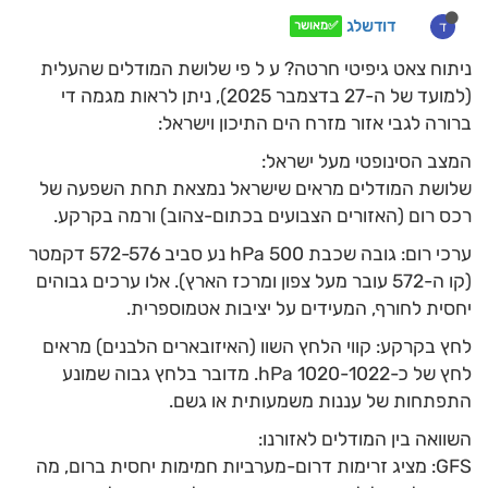
דודשלג
ד
✅מאושר
ניתוח צאט גיפיטי חרטה? ע ל פי שלושת המודלים שהעלית
(למועד של ה-27 בדצמבר 2025), ניתן לראות מגמה די
ברורה לגבי אזור מזרח הים התיכון וישראל:
המצב הסינופטי מעל ישראל:
שלושת המודלים מראים שישראל נמצאת תחת השפעה של
רכס רום (האזורים הצבועים בכתום-צהוב) ורמה בקרקע.
ערכי רום: גובה שכבת 500 hPa נע סביב 572-576 דקמטר
(קו ה-572 עובר מעל צפון ומרכז הארץ). אלו ערכים גבוהים
יחסית לחורף, המעידים על יציבות אטמוספרית.
לחץ בקרקע: קווי הלחץ השוו (האיזובארים הלבנים) מראים
לחץ של כ-1020-1022 hPa. מדובר בלחץ גבוה שמונע
התפתחות של עננות משמעותית או גשם.
השוואה בין המודלים לאזורנו:
GFS: מציג זרימות דרום-מערביות חמימות יחסית ברום, מה