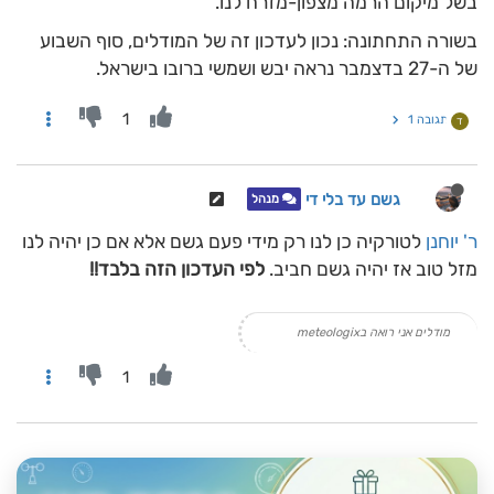
בשל מיקום הרמה מצפון-מזרח לנו.
בשורה התחתונה: נכון לעדכון זה של המודלים, סוף השבוע
של ה-27 בדצמבר נראה יבש ושמשי ברובו בישראל.
1
תגובה 1
ד
גשם עד בלי די
מנהל
ר' יוחנן
לטורקיה כן לנו רק מידי פעם גשם אלא אם כן יהיה לנו
מזל טוב אז יהיה גשם חביב.
לפי העדכון הזה בלבד!!
מודלים אני רואה בmeteologix
1