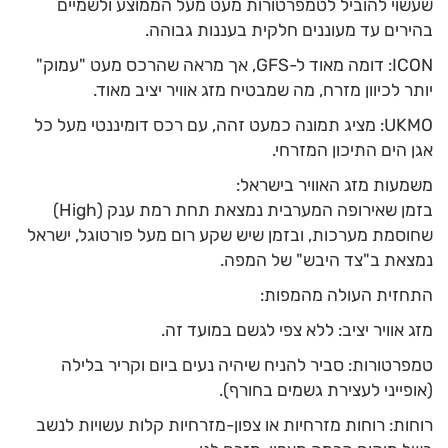
שעשוי להוביל לטמפרטורות מעט מעל הממוצע ולשמיים
בהירים עד מעוננים חלקית בעננות גבוהה.
ICON: דומה מאוד ל-GFS, אך מראה שהרכס מעט "עמוק"
יותר לכיוון מזרח, מה שמבטיח מזג אוויר יציב מאוד.
UKMO: מציג תמונה כמעט זהה, עם רכס דומיננטי מעל כל
אגן הים התיכון המזרחי.
משמעות מזג האוויר בישראל:
בזמן שאירופה המערבית נמצאת תחת רמת ענק (High)
שחוסמת מערכות, ובזמן שיש שקע רום מעל פורטוגל, ישראל
נמצאת ב"צד היבש" של המפה.
התחזית העולה מהמפות:
מזג אוויר יציב: ללא צפי לגשם במועד זה.
טמפרטורות: סביר להניח שיהיה נעים ביום וקריר בלילה
(אופייני לעצירת גשמים בחורף).
רוחות: רוחות מזרחיות או צפון-מזרחיות קלות עשויות לנשב