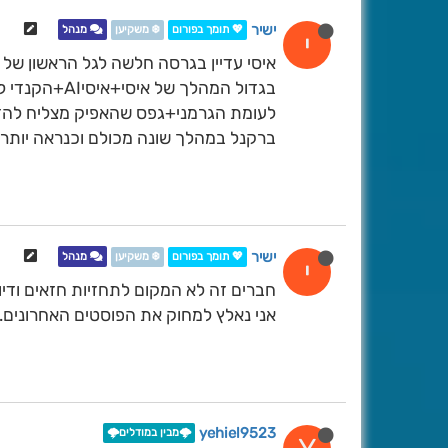
ישיר
💖 תומך בפורום
❄️ משקיען
מנהל
י
איסי עדיין בגרסה חלשה לגל הראשון של
בגדול המהלך של איסי+איסיAI+הקנדי לגל הראשון די זהה.
לעומת הגרמני+גפס שהאפיק מצליח להדרי
ברקנל במהלך שונה מכולם וכנראה יותר ע
ישיר
💖 תומך בפורום
❄️ משקיען
מנהל
י
חברים זה לא המקום לתחזיות חזאים ודיונ
אני נאלץ למחוק את הפוסטים האחרונים.
yehiel9523
🌩️מבין במודלים🌩️