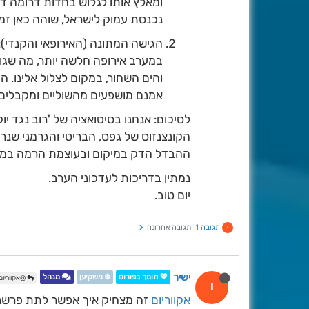
ומאלץ אותו לגלוש בחדות דרומה דרך
נכנסת עמוק לישראל, שוהה כאן זמן
הגישה המתונה (האירופאי והקנדי):
במערב אירופה חלשה יותר, מה שגור
והים השחור, במקום לצלול אלינו. 
אמנם מושפעים מהשוליים ומקבלים
לסיכום: אנחנו בסיטואציה של 'רוב נגד יוק
הקונצנזוס של גפס, הבריטי והגרמני שנר
ההבדל הדק במיקום ובעוצמת הרמה במער
נמתין בדריכות לעדכוני הערב.
יום טוב.
תגובה 1
תגובה אחרונה
י
ישיר
💖 תומך בפורום
❄️ משקיען
מנהל
@אקווריום
י
אקווריום
זה מצחיק איך אפשר לתת פרשנוי