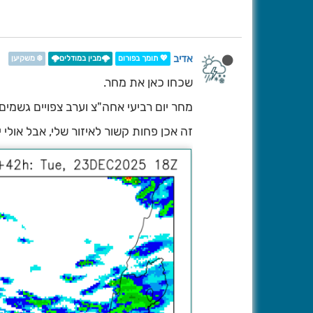
אדיב
💖 תומך בפורום
🌩️מבין במודלים🌩️
❄️ משקיען
שכחו כאן את מחר.
מחר יום רביעי אחה"צ וערב צפויים גשמים 
זה אכן פחות קשור לאיזור שלי, אבל אולי