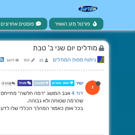
פורטל מזג האוויר
פוסטים אחרונים
מודלים יום שני ב' טבת
ניתוח מפות המודלים
6611
109
25
ישיר
💖 תומך בפורום
❄️ משקיען
מנהל
@דוד 4
י
דוד 4
אגב המושג ״רמה חלשה״ מתייחס ל
שהרמה שטוחה ולא גבוהה.
בכל אופן כאמור המהלך הכללי שלו לדעת