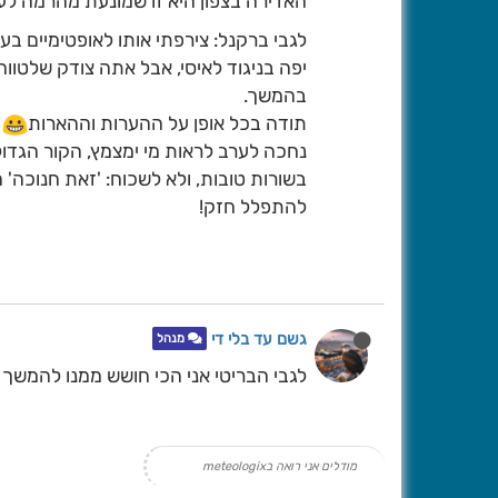
האדירה בצפון היא זו שמונעת מהרמה ל
לגבי ברקנל: צירפתי אותו לאופטימיים 
יפה בניגוד לאיסי, אבל אתה צודק שלטווח
בהמשך.
תודה בכל אופן על ההערות וההארות
נחכה לערב לראות מי ימצמץ, הקור הגדול
בשורות טובות, ולא לשכוח: 'זאת חנוכה' הי
להתפלל חזק!
גשם עד בלי די
מנהל
לגבי הבריטי אני הכי חושש ממנו להמשך ה
מודלים אני רואה בmeteologix